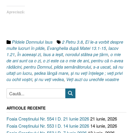
13.1-
Apreciază:
15”
Pildele Domnului Isus
2 Petru 3.8
,
El le-a vorbit despre
multe lucruri în pilde
,
Evanghelia după Matei 13.1-15
,
Iacov
1.21
,
În aceeaşi zi
,
Isus a ieşit
,
norodul stătea pe ţărm
,
o mie
de ani sunt ca o zi
,
o zi este ca o mie de ani
,
pentru că n-avea
rădăcini
,
pentru Domnul
,
pilda semănătorului
,
s-a uscat
,
să nu
uitaţi un lucru
,
şedea lângă mare
,
şi nu veţi înţelege ; veţi privi
cu ochii voştri
,
şi nu veţi vedea
,
Veţi auzi cu urechile voastre
ARTICOLE RECENTE
Foaia Creștinului Nr. 554 I D. 21 Iunie 2026
21 iunie, 2026
Foaia Creștinului Nr. 553 I D. 14 Iunie 2026
14 iunie, 2026
Foaia Creștinului Nr. 552 I D. 7 Iunie 2026
13 iunie, 2026