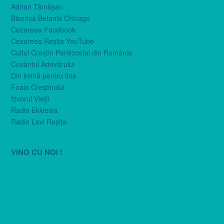
Adrian Tămăşan
Biserica Betania Chicago
Cezareea Facebook
Cezareea Reşiţa YouTube
Cultul Creştin Penticostal din România
Cuvântul Adevărului
Din inimă pentru tine
Foaia Creştinului
Izvorul Vieţii
Radio Ekklesia
Radio Levi Reşiţa
VINO CU NOI !