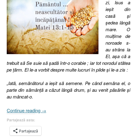
zi, Isus a
ieşit din
casă şi
şedea lângă
mare. O
mulţime de
noroade s-
au strâns la
El, aşa că a
trebuit să Se suie să şadă într-o corabie ; iar tot norodul stătea
pe ţărm. El le-a vorbit despre multe lucruri în pilde şi le-a zis :
„Iată, semănătorul a ieşit să semene. Pe când semăna el, o
parte din sămânţă a căzut lângă drum, şi au venit păsările şi
au mâncat-o.
„Pilda
Continue reading
→
semănătorului
Partajează asta:
(II),
Meditaţii,
Partajează
Matei