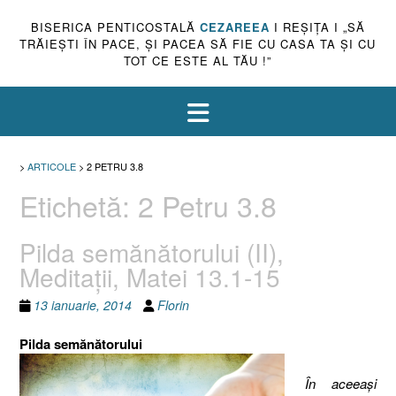
BISERICA PENTICOSTALĂ
CEZAREEA
I REŞIŢA I „SĂ
TRĂIEŞTI ÎN PACE, ŞI PACEA SĂ FIE CU CASA TA ŞI CU
TOT CE ESTE AL TĂU !”
>
ARTICOLE
>
2 PETRU 3.8
Etichetă:
2 Petru 3.8
Pilda semănătorului (II),
Meditaţii, Matei 13.1-15
13 ianuarie, 2014
Florin
Pilda semănătorului
În aceeaşi