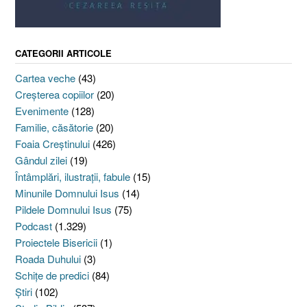
CATEGORII ARTICOLE
Cartea veche
(43)
Creşterea copiilor
(20)
Evenimente
(128)
Familie, căsătorie
(20)
Foaia Creştinului
(426)
Gândul zilei
(19)
Întâmplări, ilustraţii, fabule
(15)
Minunile Domnului Isus
(14)
Pildele Domnului Isus
(75)
Podcast
(1.329)
Proiectele Bisericii
(1)
Roada Duhului
(3)
Schiţe de predici
(84)
Ştiri
(102)