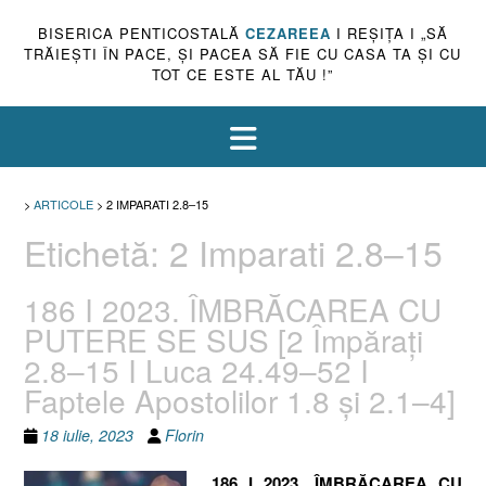
BISERICA PENTICOSTALĂ
CEZAREEA
I REŞIŢA I „SĂ
TRĂIEŞTI ÎN PACE, ŞI PACEA SĂ FIE CU CASA TA ŞI CU
TOT CE ESTE AL TĂU !”
>
ARTICOLE
>
2 IMPARATI 2.8–15
Etichetă:
2 Imparati 2.8–15
186 I 2023. ÎMBRĂCAREA CU
PUTERE SE SUS [2 Împărați
2.8–15 I Luca 24.49–52 I
Faptele Apostolilor 1.8 și 2.1–4]
18 iulie, 2023
Florin
186 I 2023. ÎMBRĂCAREA CU