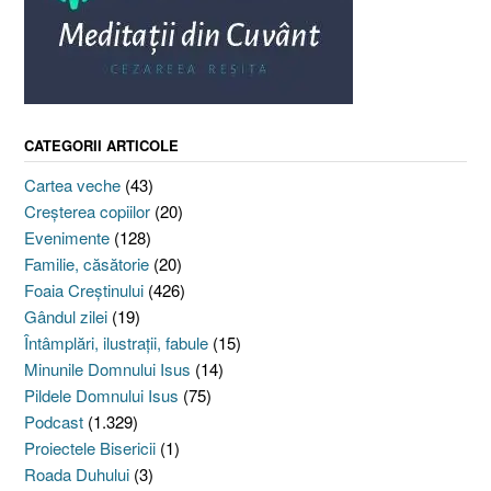
CATEGORII ARTICOLE
Cartea veche
(43)
Creşterea copiilor
(20)
Evenimente
(128)
Familie, căsătorie
(20)
Foaia Creştinului
(426)
Gândul zilei
(19)
Întâmplări, ilustraţii, fabule
(15)
Minunile Domnului Isus
(14)
Pildele Domnului Isus
(75)
Podcast
(1.329)
Proiectele Bisericii
(1)
Roada Duhului
(3)