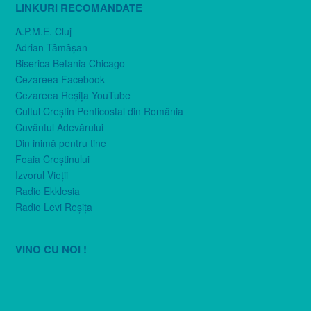
LINKURI RECOMANDATE
A.P.M.E. Cluj
Adrian Tămăşan
Biserica Betania Chicago
Cezareea Facebook
Cezareea Reşiţa YouTube
Cultul Creştin Penticostal din România
Cuvântul Adevărului
Din inimă pentru tine
Foaia Creştinului
Izvorul Vieţii
Radio Ekklesia
Radio Levi Reşiţa
VINO CU NOI !