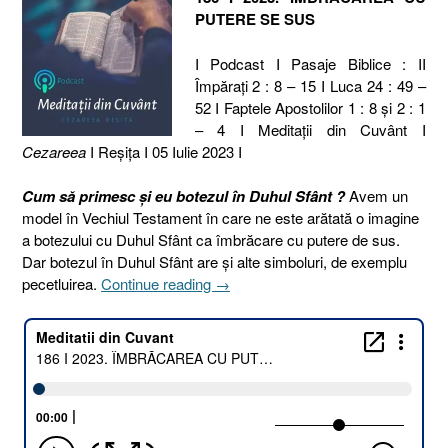
PUTERE SE SUS
I Podcast I Pasaje Biblice : II
Împărați 2 : 8 – 15 I Luca 24 : 49 –
52 I Faptele Apostolilor 1 : 8 și 2 : 1
– 4 I Meditaţii din Cuvânt I
Cezareea
I Reşiţa I 05 Iulie 2023 I
Cum să primesc și eu botezul în Duhul Sfânt ?
Avem un
model în Vechiul Testament în care ne este arătată o imagine
a botezului cu Duhul Sfânt ca îmbrăcare cu putere de sus.
Dar botezul în Duhul Sfânt are și alte simboluri, de exemplu
„186
pecetluirea.
Continue reading
→
I
2023.
ÎMBRĂCAREA
CU
PUTERE
SE
SUS