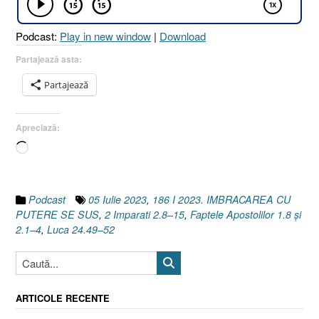
[2
Împărați
Podcast:
Play in new window
|
Download
2.8–
15
Partajează asta:
I
Partajează
Luca
24.49–
52
Apreciază:
I
Încarc...
Faptele
Apostolilor
1.8
și
Podcast
05 Iulie 2023
,
186 I 2023. IMBRACAREA CU
2.1–
PUTERE SE SUS
,
2 Imparati 2.8–15
,
Faptele Apostolilor 1.8 și
4]”
2.1–4
,
Luca 24.49–52
ARTICOLE RECENTE