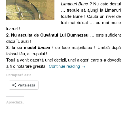
Limanuri Bune
? Nu este destul
… trebuie să ajungi la Limanuri
foarte Bune ! Caută un nivel de
trai mai ridicat … cu mai multe
lucruri !
2. Nu asculta de Cuvântul Lui Dumnezeu
… este suficient
dacă ÎL auzi !
3. Ia ca model
lumea
/ ce face majoritatea ! Umblă după
folosul tău, al trupului !
Totul a venit datorită unei decizii, unei alegeri care s-a dovedit
„De
a fi o hotărâre greşită !
Continue reading
→
ce
Partajează asta:
ai
pierderi
Partajează
şi
furtuni
Apreciază:
în
viaţă
?
Faptele