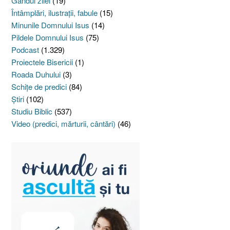
Gândul zilei
(19)
Întâmplări, ilustraţii, fabule
(15)
Minunile Domnului Isus
(14)
Pildele Domnului Isus
(75)
Podcast
(1.329)
Proiectele Bisericii
(1)
Roada Duhului
(3)
Schiţe de predici
(84)
Ştiri
(102)
Studiu Biblic
(537)
Video (predici, mărturii, cântări)
(46)