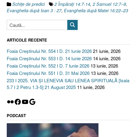
Apostolilor
Schiţe de predici
2 Împăraţi 14:7-14
,
2 Samuel 12:7–9
,
27:7-
Evanghelia după Ioan 3 : 27
,
Evanghelia după Matei 16:22–23
15,
2
Împăraţi
14:7-
ARTICOLE RECENTE
14”
Foaia Creștinului Nr. 554 I D. 21 Iunie 2026
21 iunie, 2026
Foaia Creștinului Nr. 553 I D. 14 Iunie 2026
14 iunie, 2026
Foaia Creștinului Nr. 552 I D. 7 Iunie 2026
13 iunie, 2026
Foaia Creștinului Nr. 551 I D. 31 Mai 2026
13 iunie, 2026
233 I 2025. VIA ȘI LENEVIA SAU LENEA SPIRITUALĂ [Isaia
5.7 I 2 Petru 1.3-5] 21 August 2025
11 iunie, 2026
Flickr
Facebook
YouTube
Google
PODCAST