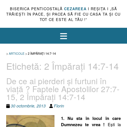
BISERICA PENTICOSTALĂ
CEZAREEA
I REŞIŢA I „SĂ
TRĂIEŞTI ÎN PACE, ŞI PACEA SĂ FIE CU CASA TA ŞI CU
TOT CE ESTE AL TĂU !”
>
ARTICOLE
>
2 ÎMPĂRAŢI 14:7-14
Etichetă:
2 Împăraţi 14:7-14
De ce ai pierderi şi furtuni în
viaţă ? Faptele Apostolilor 27:7-
15, 2 Împăraţi 14:7-14
30 octombrie, 2013
Florin
1. Nu sta în locul în care
Dumnezeu te vrea !
Eşti la