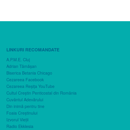
LINKURI RECOMANDATE
A.P.M.E. Cluj
Adrian Tămăşan
Biserica Betania Chicago
Cezareea Facebook
Cezareea Reşiţa YouTube
Cultul Creştin Penticostal din România
Cuvântul Adevărului
Din inimă pentru tine
Foaia Creştinului
Izvorul Vieţii
Radio Ekklesia