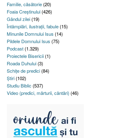
Familie, căsătorie
(20)
Foaia Creştinului
(426)
Gândul zilei
(19)
Întâmplări, ilustraţii, fabule
(15)
Minunile Domnului Isus
(14)
Pildele Domnului Isus
(75)
Podcast
(1.329)
Proiectele Bisericii
(1)
Roada Duhului
(3)
Schiţe de predici
(84)
Ştiri
(102)
Studiu Biblic
(537)
Video (predici, mărturii, cântări)
(46)