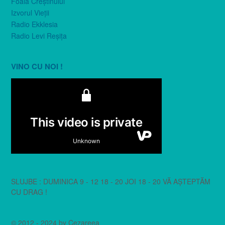
Foaia Creştinului
Izvorul Vieţii
Radio Ekklesia
Radio Levi Reşiţa
VINO CU NOI !
SLUJBE : DUMINICA 9 - 12 18 - 20 JOI 18 - 20 VĂ AȘTEPTĂM
CU DRAG !
© 2012 - 2024 by Cezareea