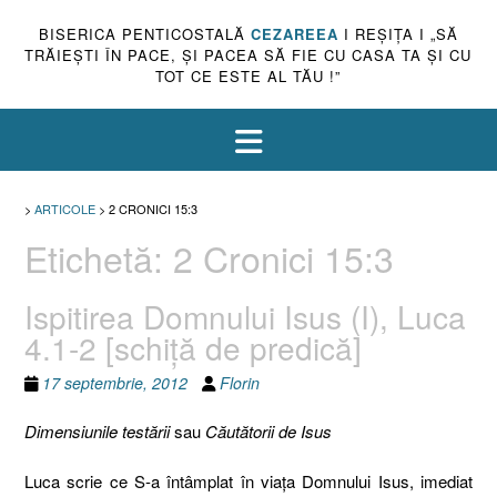
BISERICA PENTICOSTALĂ
CEZAREEA
I REŞIŢA I „SĂ
TRĂIEŞTI ÎN PACE, ŞI PACEA SĂ FIE CU CASA TA ŞI CU
TOT CE ESTE AL TĂU !”
>
ARTICOLE
>
2 CRONICI 15:3
Etichetă:
2 Cronici 15:3
Ispitirea Domnului Isus (I), Luca
4.1-2 [schiţă de predică]
17 septembrie, 2012
Florin
Dimensiunile testării
sau
Căutătorii de Isus
Luca scrie ce S-a întâmplat în viaţa Domnului Isus, imediat