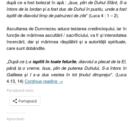
după ce a fost botezat în apă : „
Isus, plin de Duhul Sfânt, S-a
întors de la Iordan şi a fost dus de Duhul în pustiu,
unde a fost
ispitit de diavolul timp de patruzeci de zile
” (Luca 4 : 1 – 2).
Ascultarea de Dumnezeu aduce testarea credincioşului, iar în
funcţie de mărimea ascultării / sacrificiului, va fi şi intensitatea
încercării, dar şi mărimea răsplătirii şi a autorităţii spirituale,
care sunt dobândite.
„
După ce L-a
ispitit în toate felurile
, diavolul a plecat de la El,
până la o vreme. Isus, plin de puterea Duhului, S-a întors în
Galileea şi I s-a dus vestea în tot ţinutul dimprejur
”. (Luca
„Ispitirea
4.13, 14)
Continue reading
→
Domnului
Partajează asta:
Isus
(I),
Partajează
Luca
4.1-
Apreciază:
2
[schiţă
de