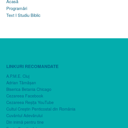
Acasă
Programări
Text I Studiu Biblic
LINKURI RECOMANDATE
A.P.M.E. Cluj
Adrian Tămăşan
Biserica Betania Chicago
Cezareea Facebook
Cezareea Reşiţa YouTube
Cultul Creştin Penticostal din România
Cuvântul Adevărului
Din inimă pentru tine