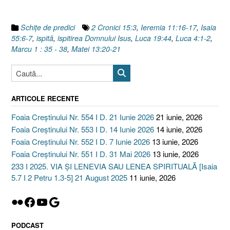
predică]”
Schiţe de predici
2 Cronici 15:3
,
Ieremia 11:16-17
,
Isaia
55:6-7
,
ispită
,
ispitirea Domnului Isus
,
Luca 19:44
,
Luca 4:1-2
,
Marcu 1 : 35 - 38
,
Matei 13:20-21
ARTICOLE RECENTE
Foaia Creștinului Nr. 554 I D. 21 Iunie 2026
21 iunie, 2026
Foaia Creștinului Nr. 553 I D. 14 Iunie 2026
14 iunie, 2026
Foaia Creștinului Nr. 552 I D. 7 Iunie 2026
13 iunie, 2026
Foaia Creștinului Nr. 551 I D. 31 Mai 2026
13 iunie, 2026
233 I 2025. VIA ȘI LENEVIA SAU LENEA SPIRITUALĂ [Isaia
5.7 I 2 Petru 1.3-5] 21 August 2025
11 iunie, 2026
Flickr
Facebook
YouTube
Google
PODCAST