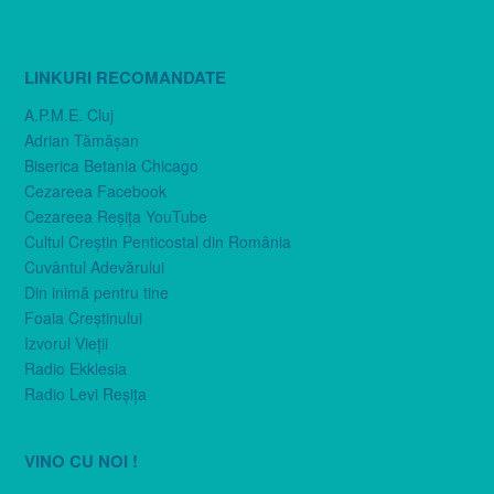
LINKURI RECOMANDATE
A.P.M.E. Cluj
Adrian Tămăşan
Biserica Betania Chicago
Cezareea Facebook
Cezareea Reşiţa YouTube
Cultul Creştin Penticostal din România
Cuvântul Adevărului
Din inimă pentru tine
Foaia Creştinului
Izvorul Vieţii
Radio Ekklesia
Radio Levi Reşiţa
VINO CU NOI !