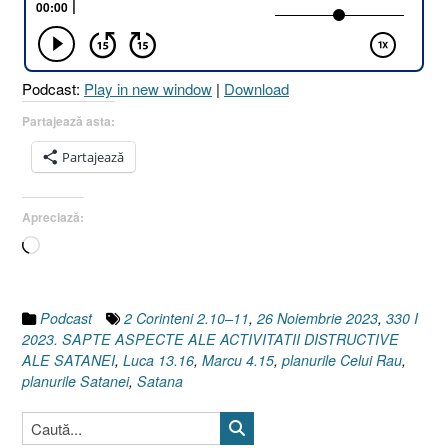
ACTIVITĂȚII
DISTRUCTI
ALE
SATANEI
Podcast:
Play in new window
|
Download
[Marcu
4.15
Partajează asta:
I
Partajează
Luca
13.16
I
Apreciază:
2
Încarc...
Corinteni
2.10–
11]”
Podcast
2 Corinteni 2.10–11
,
26 Noiembrie 2023
,
330 I
2023. SAPTE ASPECTE ALE ACTIVITATII DISTRUCTIVE
ALE SATANEI
,
Luca 13.16
,
Marcu 4.15
,
planurile Celui Rau
,
planurile Satanei
,
Satana