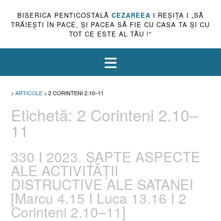
BISERICA PENTICOSTALĂ
CEZAREEA
I REŞIŢA I „SĂ
TRĂIEŞTI ÎN PACE, ŞI PACEA SĂ FIE CU CASA TA ŞI CU
TOT CE ESTE AL TĂU !”
>
ARTICOLE
>
2 CORINTENI 2.10–11
Etichetă:
2 Corinteni 2.10–
11
330 I 2023. ȘAPTE ASPECTE
ALE ACTIVITĂȚII
DISTRUCTIVE ALE SATANEI
[Marcu 4.15 I Luca 13.16 I 2
Corinteni 2.10–11]