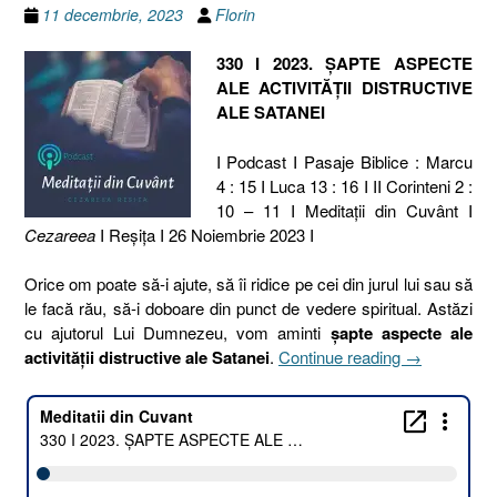
11 decembrie, 2023
Florin
330 I 2023. ȘAPTE ASPECTE
ALE ACTIVITĂȚII DISTRUCTIVE
ALE SATANEI
I Podcast I Pasaje Biblice : Marcu
4 : 15 I Luca 13 : 16 I II Corinteni 2 :
10 – 11 I Meditaţii din Cuvânt I
Cezareea
I Reşiţa I 26 Noiembrie 2023 I
Orice om poate să-i ajute, să îi ridice pe cei din jurul lui sau să
le facă rău, să-i doboare din punct de vedere spiritual. Astăzi
cu ajutorul Lui Dumnezeu, vom aminti
șapte aspecte ale
„330
activității distructive ale Satanei
.
Continue reading
→
I
2023.
ȘAPTE
ASPECTE
ALE