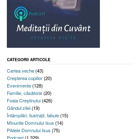
CATEGORII ARTICOLE
Cartea veche
(43)
Creşterea copiilor
(20)
Evenimente
(128)
Familie, căsătorie
(20)
Foaia Creştinului
(426)
Gândul zilei
(19)
Întâmplări, ilustraţii, fabule
(15)
Minunile Domnului Isus
(14)
Pildele Domnului Isus
(75)
Podcast
(1.329)