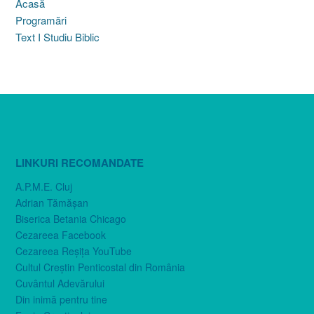
Acasă
Programări
Text I Studiu Biblic
LINKURI RECOMANDATE
A.P.M.E. Cluj
Adrian Tămăşan
Biserica Betania Chicago
Cezareea Facebook
Cezareea Reşiţa YouTube
Cultul Creştin Penticostal din România
Cuvântul Adevărului
Din inimă pentru tine