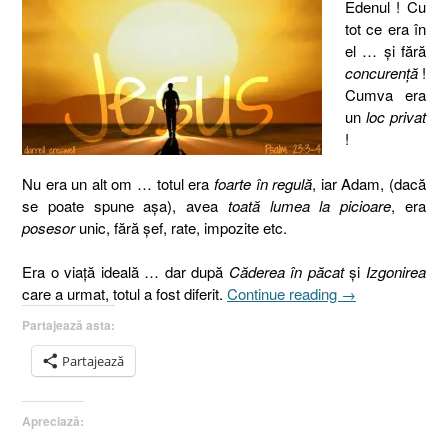
Edenul ! Cu
tot ce era în
el … şi fără
concurenţă
!
Cumva era
un
loc privat
!
Nu era un alt om … totul era
foarte în regulă
, iar Adam, (dacă
se poate spune aşa), avea
toată lumea la picioare
, era
posesor
unic, fără şef, rate, impozite etc.
Era o viaţă ideală … dar după
Căderea în păcat
şi
Izgonirea
„Viaţa
care a urmat, totul a fost diferit.
Continue reading
→
de
Partajează asta:
la
…
Partajează
zero
!
Apreciază:
(Adam
şi