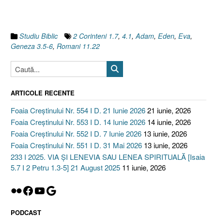
Eva,
Geneza
3.5)”
Studiu Biblic
2 Corinteni 1.7
,
4.1
,
Adam
,
Eden
,
Eva
,
Geneza 3.5-6
,
Romani 11.22
ARTICOLE RECENTE
Foaia Creștinului Nr. 554 I D. 21 Iunie 2026
21 iunie, 2026
Foaia Creștinului Nr. 553 I D. 14 Iunie 2026
14 iunie, 2026
Foaia Creștinului Nr. 552 I D. 7 Iunie 2026
13 iunie, 2026
Foaia Creștinului Nr. 551 I D. 31 Mai 2026
13 iunie, 2026
233 I 2025. VIA ȘI LENEVIA SAU LENEA SPIRITUALĂ [Isaia
5.7 I 2 Petru 1.3-5] 21 August 2025
11 iunie, 2026
Flickr
Facebook
YouTube
Google
PODCAST