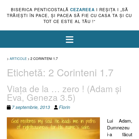
BISERICA PENTICOSTALĂ
CEZAREEA
I REŞIŢA I „SĂ
TRĂIEŞTI ÎN PACE, ŞI PACEA SĂ FIE CU CASA TA ŞI CU
TOT CE ESTE AL TĂU !”
>
ARTICOLE
>
2 CORINTENI 1.7
Etichetă:
2 Corinteni 1.7
Viaţa de la … zero ! (Adam şi
Eva, Geneza 3.5)
7 septembrie, 2013
Florin
Lui Adam,
Dumnezeu
i-a făcut