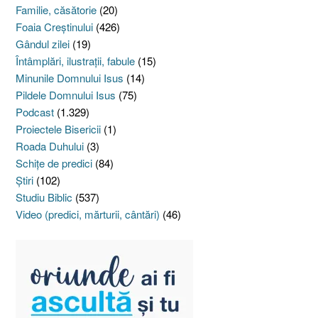
Familie, căsătorie
(20)
Foaia Creştinului
(426)
Gândul zilei
(19)
Întâmplări, ilustraţii, fabule
(15)
Minunile Domnului Isus
(14)
Pildele Domnului Isus
(75)
Podcast
(1.329)
Proiectele Bisericii
(1)
Roada Duhului
(3)
Schiţe de predici
(84)
Ştiri
(102)
Studiu Biblic
(537)
Video (predici, mărturii, cântări)
(46)