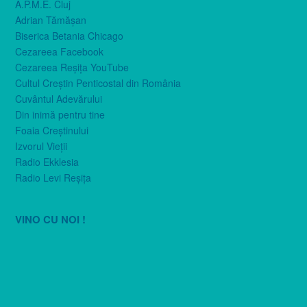
A.P.M.E. Cluj
Adrian Tămăşan
Biserica Betania Chicago
Cezareea Facebook
Cezareea Reşiţa YouTube
Cultul Creştin Penticostal din România
Cuvântul Adevărului
Din inimă pentru tine
Foaia Creştinului
Izvorul Vieţii
Radio Ekklesia
Radio Levi Reşiţa
VINO CU NOI !