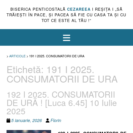
BISERICA PENTICOSTALĂ
CEZAREEA
I REŞIŢA I „SĂ
TRĂIEŞTI ÎN PACE, ŞI PACEA SĂ FIE CU CASA TA ŞI CU
TOT CE ESTE AL TĂU !”
>
ARTICOLE
>
191 I 2025. CONSUMATORII DE URA
Etichetă:
191 I 2025.
CONSUMATORII DE URA
192 I 2025. CONSUMATORII
DE URĂ ! [Luca 6.45] 10 Iulie
2025
5 ianuarie, 2026
Florin