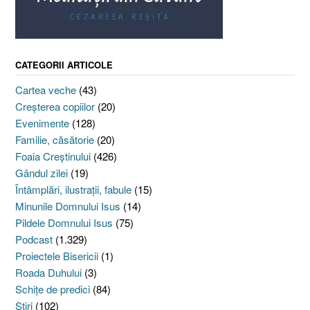
CATEGORII ARTICOLE
Cartea veche
(43)
Creşterea copiilor
(20)
Evenimente
(128)
Familie, căsătorie
(20)
Foaia Creştinului
(426)
Gândul zilei
(19)
Întâmplări, ilustraţii, fabule
(15)
Minunile Domnului Isus
(14)
Pildele Domnului Isus
(75)
Podcast
(1.329)
Proiectele Bisericii
(1)
Roada Duhului
(3)
Schiţe de predici
(84)
Ştiri
(102)