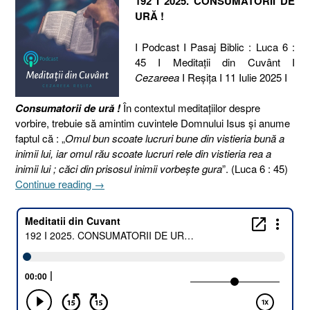
192 I 2025. CONSUMATORII DE
URĂ !
I Podcast I Pasaj Biblic : Luca 6 :
45 I Meditaţii din Cuvânt I
Cezareea
I Reşiţa I 11 Iulie 2025 I
Consumatorii de ură !
În contextul meditațiilor despre
vorbire, trebuie să amintim cuvintele Domnului Isus și anume
faptul că : „
Omul bun scoate lucruri bune din vistieria bună a
inimii lui, iar omul rău scoate lucruri rele din vistieria rea a
inimii lui ; căci din prisosul inimii vorbeşte gura
”. (Luca 6 : 45)
„192
Continue reading
→
I
2025.
CONSUMATORII
DE
URĂ
!
[Luca
6.45]