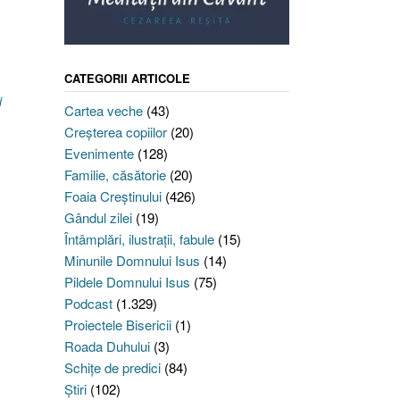
CATEGORII ARTICOLE
i
Cartea veche
(43)
Creşterea copiilor
(20)
Evenimente
(128)
Familie, căsătorie
(20)
Foaia Creştinului
(426)
Gândul zilei
(19)
Întâmplări, ilustraţii, fabule
(15)
Minunile Domnului Isus
(14)
Pildele Domnului Isus
(75)
Podcast
(1.329)
Proiectele Bisericii
(1)
Roada Duhului
(3)
Schiţe de predici
(84)
Ştiri
(102)