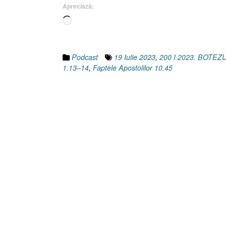
Apreciază:
Apostolilor
Încarc...
10.45]”
Podcast
19 Iulie 2023
,
200 I 2023. BOTE
1.13–14
,
Faptele Apostolilor 10.45