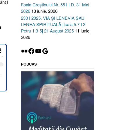
ânt I
Foaia Creștinului Nr. 551 I D. 31 Mai
2026
13 iunie, 2026
233 I 2025. VIA ȘI LENEVIA SAU
LENEA SPIRITUALĂ [Isaia 5.7 I 2
ă
Petru 1.3-5] 21 August 2025
11 iunie,
2026
Flickr
Facebook
YouTube
Google
PODCAST