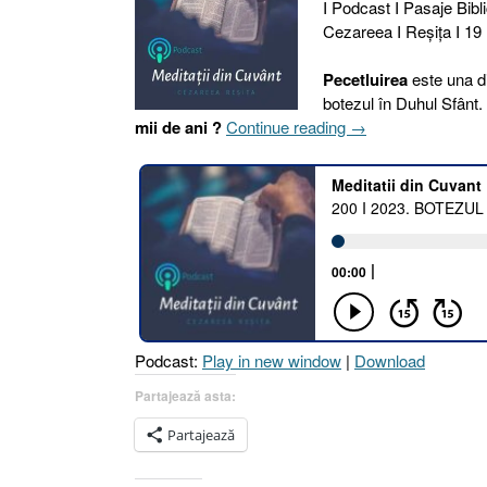
I Podcast I Pasaje Bibli
Cezareea I Reşiţa I 19 I
Pecetluirea
este una di
botezul în Duhul Sfânt
„200
mii de ani ?
Continue reading
→
I
2023.
BOTEZUL
ÎN
DUHUL
SFÂNT
SAU
MOMENTUL
PECETLUIRII
Podcast:
Play in new window
|
Download
DIVINE
[Efeseni
Partajează asta:
1.13–
Partajează
14
I
Faptele