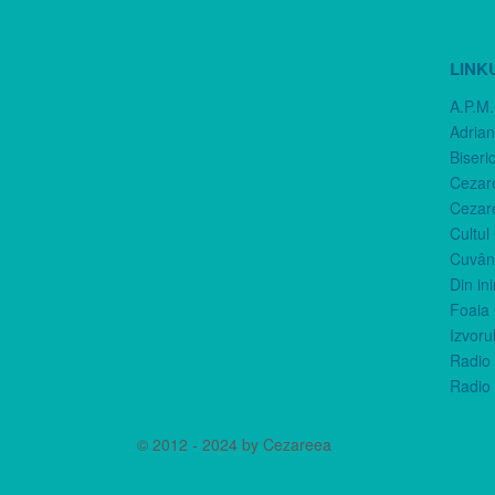
LINK
A.P.M.
Adria
Biseri
Cezar
Cezar
Cultul
Cuvânt
Din in
Foaia 
Izvorul
Radio 
Radio 
© 2012 - 2024 by Cezareea