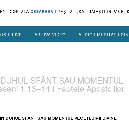
PENTICOSTALĂ
CEZAREEA
I REŞIŢA I „SĂ TRĂIEŞTI ÎN PACE, 
ISIE LIVE
ARHIVA VIDEO
AUDIO I MEDITATII DI
ÎN DUHUL SFÂNT SAU MOMENTUL
eni 1.13–14 I Faptele Apostolilor
UL ÎN DUHUL SFÂNT SAU MOMENTUL PECETLUIRII DIVINE