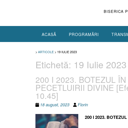
Skip
to
BISERICA 
content
ACASĂ
PROGRAMĂRI
TRANSM
>
ARTICOLE
>
19 IULIE 2023
Etichetă:
19 Iulie 2023
200 I 2023. BOTEZUL 
PECETLUIRII DIVINE [Efes
10.45]
18 august, 2023
Florin
200 I 2023. BOTEZ