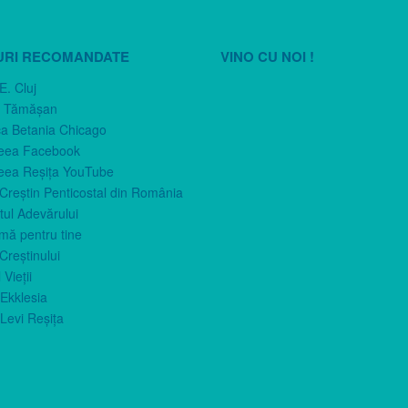
URI RECOMANDATE
VINO CU NOI !
E. Cluj
n Tămăşan
ca Betania Chicago
eea Facebook
eea Reşiţa YouTube
 Creştin Penticostal din România
ul Adevărului
imă pentru tine
Creştinului
 Vieţii
Ekklesia
Levi Reşiţa