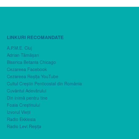
LINKURI RECOMANDATE
A.P.M.E. Cluj
Adrian Tămăşan
Biserica Betania Chicago
Cezareea Facebook
Cezareea Reşiţa YouTube
Cultul Creştin Penticostal din România
Cuvântul Adevărului
Din inimă pentru tine
Foaia Creştinului
Izvorul Vieţii
Radio Ekklesia
Radio Levi Reşiţa