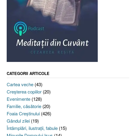
CATEGORII ARTICOLE
Cartea veche
(43)
Creşterea copiilor
(20)
Evenimente
(128)
Familie, căsătorie
(20)
Foaia Creştinului
(426)
Gândul zilei
(19)
Întâmplări, ilustraţii, fabule
(15)
Minunile Domnului Isus
(14)