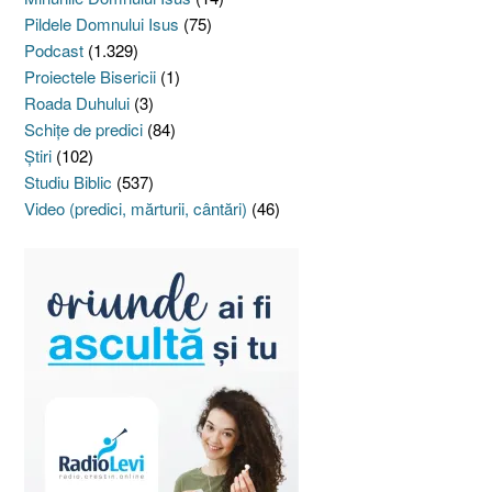
Pildele Domnului Isus
(75)
Podcast
(1.329)
Proiectele Bisericii
(1)
Roada Duhului
(3)
Schiţe de predici
(84)
Ştiri
(102)
Studiu Biblic
(537)
Video (predici, mărturii, cântări)
(46)