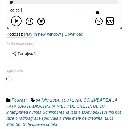
FAȚĂ
SAU
RADIOGRAFIA
VIEȚII
DE
Podcast:
Play in new window
|
Download
CREDINȚĂ
[Luca
Partajează asta:
9.28-
Partajează
36]
04
Iulie
Apreciază:
2024”
Încarc...
Podcast
04 Iulie 2024
,
186 I 2024. SCHIMBAREA LA
FATA SAU RADIOGRAFIA VIETII DE CREDINTA
,
Din
intamplarea numita Schimbarea la fata a Domnului Isus imi pot
face o radioagrafie spirituala a vietii mele de credinta
,
Luca
9.28-36
,
Schimbarea la fata