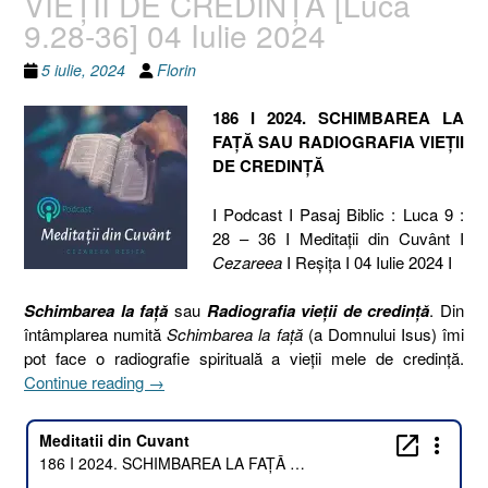
VIEȚII DE CREDINȚĂ [Luca
9.28-36] 04 Iulie 2024
5 iulie, 2024
Florin
186 I 2024. SCHIMBAREA LA
FAȚĂ SAU RADIOGRAFIA VIEȚII
DE CREDINȚĂ
I Podcast I Pasaj Biblic : Luca 9 :
28 – 36 I Meditaţii din Cuvânt I
Cezareea
I Reşiţa I 04 Iulie 2024 I
Schimbarea la față
sau
Radiografia vieții de credință
. Din
întâmplarea numită
Schimbarea la față
(a Domnului Isus) îmi
pot face o radiografie spirituală a vieții mele de credință.
„186
Continue reading
→
I
2024.
SCHIMBAREA
LA