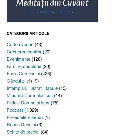
CATEGORII ARTICOLE
Cartea veche
(43)
Creşterea copiilor
(20)
Evenimente
(128)
Familie, căsătorie
(20)
Foaia Creştinului
(426)
Gândul zilei
(19)
Întâmplări, ilustraţii, fabule
(15)
Minunile Domnului Isus
(14)
Pildele Domnului Isus
(75)
Podcast
(1.329)
Proiectele Bisericii
(1)
Roada Duhului
(3)
Schiţe de predici
(84)