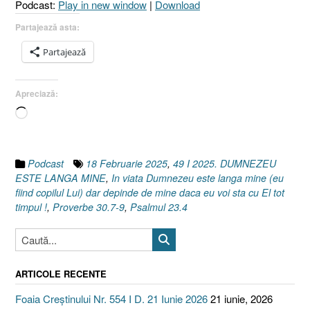
Podcast:
Play in new window
|
Download
I
Proverbe
Partajează asta:
30.7-
Partajează
9]
18
Februarie
Apreciază:
2025”
Încarc...
Podcast
18 Februarie 2025
,
49 I 2025. DUMNEZEU
ESTE LANGA MINE
,
In viata Dumnezeu este langa mine (eu
fiind copilul Lui) dar depinde de mine daca eu voi sta cu El tot
timpul !
,
Proverbe 30.7-9
,
Psalmul 23.4
ARTICOLE RECENTE
Foaia Creștinului Nr. 554 I D. 21 Iunie 2026
21 iunie, 2026