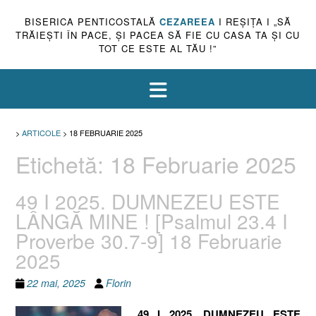
BISERICA PENTICOSTALĂ
CEZAREEA
I REŞIŢA I „SĂ
TRĂIEŞTI ÎN PACE, ŞI PACEA SĂ FIE CU CASA TA ŞI CU
TOT CE ESTE AL TĂU !”
>
ARTICOLE
>
18 FEBRUARIE 2025
Etichetă:
18 Februarie 2025
49 I 2025. DUMNEZEU ESTE
LÂNGĂ MINE ! [Psalmul 23.4 I
Proverbe 30.7-9] 18 Februarie
2025
22 mai, 2025
Florin
49 I 2025. DUMNEZEU ESTE