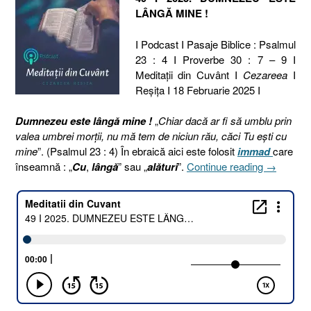
LÂNGĂ MINE !
I Podcast I Pasaje Biblice : Psalmul
23 : 4 I Proverbe 30 : 7 – 9 I
Meditaţii din Cuvânt I
Cezareea
I
Reşiţa I 18 Februarie 2025 I
Dumnezeu este lângă mine !
„
Chiar dacă ar fi să umblu prin
valea umbrei morţii, nu mă tem de niciun rău, căci Tu eşti cu
mine
”. (Psalmul 23 : 4) În ebraică aici este folosit
immad
care
„49
înseamnă : „
Cu
,
lângă
” sau „
alături
”.
Continue reading
→
I
2025.
DUMNEZ
ESTE
LÂNGĂ
MINE
!
[Psalmul
23.4