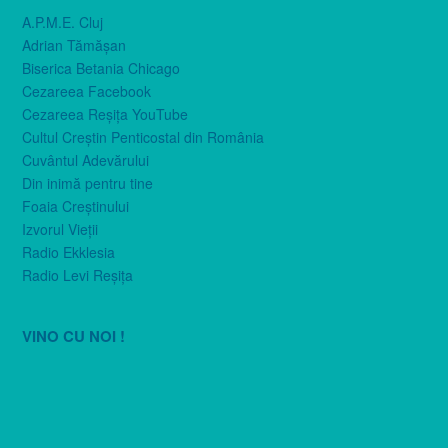
A.P.M.E. Cluj
Adrian Tămăşan
Biserica Betania Chicago
Cezareea Facebook
Cezareea Reşiţa YouTube
Cultul Creştin Penticostal din România
Cuvântul Adevărului
Din inimă pentru tine
Foaia Creştinului
Izvorul Vieţii
Radio Ekklesia
Radio Levi Reşiţa
VINO CU NOI !