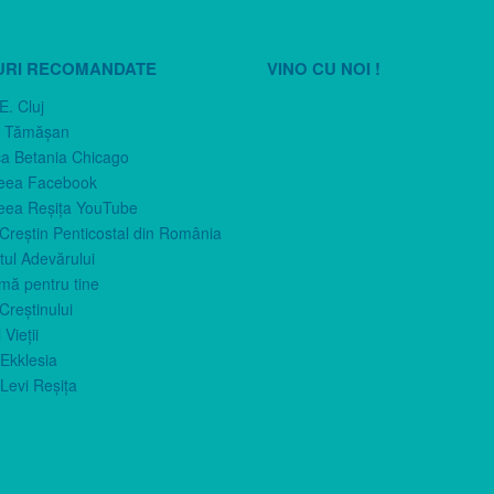
URI RECOMANDATE
VINO CU NOI !
E. Cluj
n Tămăşan
ca Betania Chicago
eea Facebook
eea Reşiţa YouTube
 Creştin Penticostal din România
ul Adevărului
imă pentru tine
Creştinului
 Vieţii
Ekklesia
Levi Reşiţa