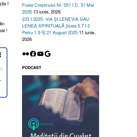
iţa I
Foaia Creștinului Nr. 551 I D. 31 Mai
2026
13 iunie, 2026
233 I 2025. VIA ȘI LENEVIA SAU
din
LENEA SPIRITUALĂ [Isaia 5.7 I 2
at !
Petru 1.3-5] 21 August 2025
11 iunie,
2026
Flickr
Facebook
YouTube
Google
PODCAST