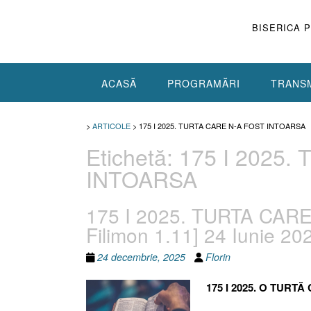
Skip
to
BISERICA 
content
ACASĂ
PROGRAMĂRI
TRANSM
>
ARTICOLE
>
175 I 2025. TURTA CARE N-A FOST INTOARSA
Etichetă:
175 I 2025.
INTOARSA
175 I 2025. TURTA CARE
Filimon 1.11] 24 Iunie 20
24 decembrie, 2025
Florin
175 I 2025. O TURT