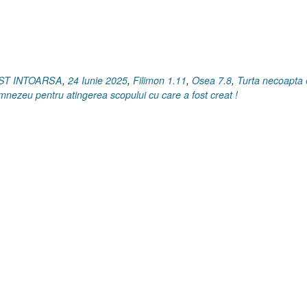
OST INTOARSA
,
24 Iunie 2025
,
Filimon 1.11
,
Osea 7.8
,
Turta necoapta 
umnezeu pentru atingerea scopului cu care a fost creat !