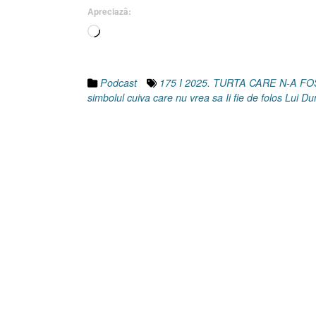
24
Apreciază:
Iunie
Încarc...
2025”
Podcast
175 I 2025. TURTA CARE N-A F
simbolul cuiva care nu vrea sa Ii fie de folos Lui D