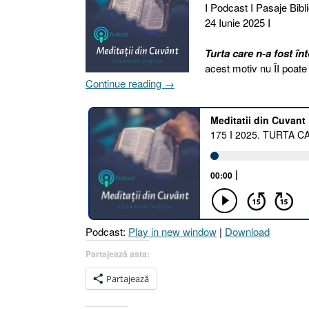
I Podcast I Pasaje Bibli
24 Iunie 2025 I
Turta care n-a fost înt
acest motiv nu ÎI poate
„175
Continue reading
→
I
2025.
TURTA
CARE
N-
A
FOST
ÎNTOARSĂ
!
Podcast:
Play in new window
|
Download
[Osea
7.8
Partajează asta:
I
Partajează
Filimon
1.11]