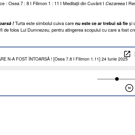
ce : Osea 7 : 8 I Filimon 1 : 11 I Meditaţii din Cuvânt I
Cezareea
I Reş
oarsă !
Turta este simbolul cuiva care
nu este ce ar trebui să fie
și 
 fi de folos Lui Dumnezeu, pentru atingerea scopului cu care a fost cre