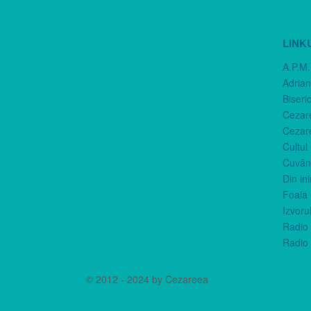
LINK
A.P.M.
Adria
Biseri
Cezar
Cezar
Cultul
Cuvânt
Din in
Foaia 
Izvorul
Radio 
Radio 
© 2012 - 2024 by Cezareea