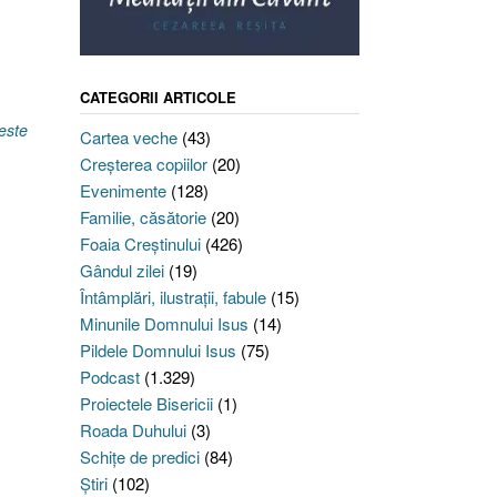
CATEGORII ARTICOLE
este
Cartea veche
(43)
Creşterea copiilor
(20)
Evenimente
(128)
Familie, căsătorie
(20)
Foaia Creştinului
(426)
Gândul zilei
(19)
Întâmplări, ilustraţii, fabule
(15)
Minunile Domnului Isus
(14)
Pildele Domnului Isus
(75)
Podcast
(1.329)
Proiectele Bisericii
(1)
Roada Duhului
(3)
Schiţe de predici
(84)
Ştiri
(102)