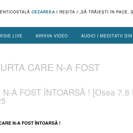
PENTICOSTALĂ
CEZAREEA
I REŞIŢA I „SĂ TRĂIEŞTI ÎN PACE, 
ISIE LIVE
ARHIVA VIDEO
AUDIO I MEDITATII DI
 TURTA CARE N-A FOST
 N-A FOST ÎNTOARSĂ ! [Osea 7.8 
25
Ă CARE N-A FOST ÎNTOARSĂ !