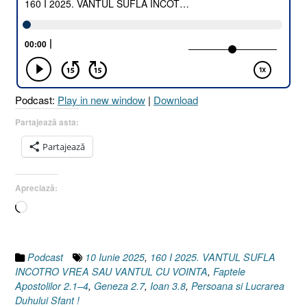
SUFLĂ
ÎNCOTRO
VREA
SAU
VÂNTUL
CU
Podcast:
Play in new window
|
Download
VOINȚĂ
!
Partajează asta:
[Ioan
Partajează
3.8
I
Faptele
Apreciază:
Apostolilor
Încarc...
2.1-
4
I
Geneza
Podcast
10 Iunie 2025
,
160 I 2025. VANTUL SUFLA
2.7]
INCOTRO VREA SAU VANTUL CU VOINTA
,
Faptele
10
Apostolilor 2.1–4
,
Geneza 2.7
,
Ioan 3.8
,
Persoana si Lucrarea
Iunie
Duhului Sfant !