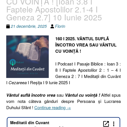
CU VOINȚĂ ! [Ioan 3.8 I
Faptele Apostolilor 2.1-4 I
Geneza 2.7] 10 Iunie 2025
21 decembrie, 2025
Florin
160 I 2025. VÂNTUL SUFLĂ
ÎNCOTRO VREA SAU VÂNTUL
CU VOINȚĂ !
I Podcast I Pasaje Biblice : Ioan 3 :
8 I Faptele Apostolilor 2 : 1 – 4 I
Geneza 2 : 7 I Meditaţii din Cuvânt
I
Cezareea
I Reşiţa I 9 Iunie 2025 I
Vântul suflă încotro vrea
sau
Vântul cu voință !
Altfel spus
vom nota câteva gânduri despre Persoana și Lucrarea
„160
Duhului Sfânt !
Continue reading
→
I
2025.
VÂNTUL