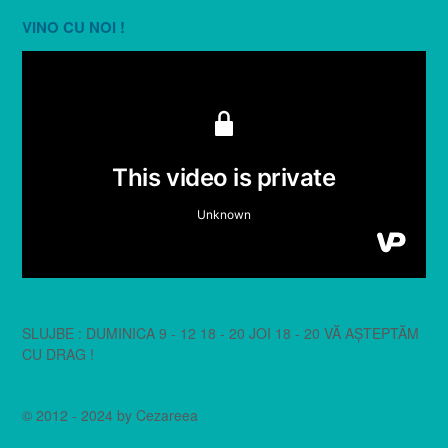
VINO CU NOI !
SLUJBE : DUMINICA 9 - 12 18 - 20 JOI 18 - 20 VĂ AȘTEPTĂM
CU DRAG !
© 2012 - 2024 by Cezareea