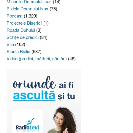
Minunile Domnului Isus
(14)
Pildele Domnului Isus
(75)
Podcast
(1.329)
Proiectele Bisericii
(1)
Roada Duhului
(3)
Schiţe de predici
(84)
Ştiri
(102)
Studiu Biblic
(537)
Video (predici, mărturii, cântări)
(46)