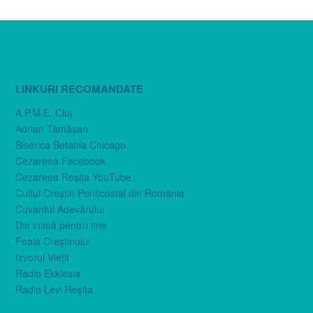
LINKURI RECOMANDATE
A.P.M.E. Cluj
Adrian Tămăşan
Biserica Betania Chicago
Cezareea Facebook
Cezareea Reşiţa YouTube
Cultul Creştin Penticostal din România
Cuvântul Adevărului
Din inimă pentru tine
Foaia Creştinului
Izvorul Vieţii
Radio Ekklesia
Radio Levi Reşiţa