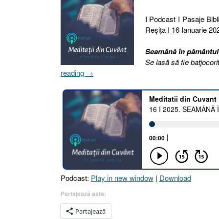
I Podcast I Pasaje Bibli
Reşiţa I 16 Ianuarie 202
Seamănă în pământul vi
Se lasă să fie batjocori
„16
reading
→
I
2025.
SEAMĂNĂ
ÎN
PĂMÂNTUL
VIEȚII
EXACT
CE
VREI
Podcast:
Play in new window
|
Download
SĂ
RECOLTEZI
Partajează asta:
[Galateni
Partajează
6.7-