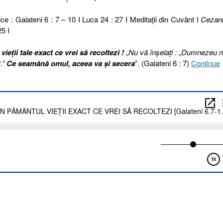
ce : Galateni 6 : 7 – 10 I Luca 24 : 27 I Meditaţii din Cuvânt I
Cezar
5 I
eții tale exact ce vrei să recoltezi !
„
Nu vă înşelaţi : „Dumnezeu 
t.”
Ce seamănă omul, aceea va şi secera
”. (Galateni 6 : 7)
Continue