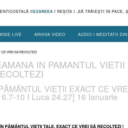
PENTICOSTALĂ
CEZAREEA
I REŞIŢA I „SĂ TRĂIEŞTI ÎN PACE, 
ISIE LIVE
ARHIVA VIDEO
AUDIO I MEDITATII DI
T CE VREI SA RECOLTEZI
SEAMANA IN PAMANTUL VIETII
RECOLTEZI
 PĂMÂNTUL VIEȚII EXACT CE VRE
.7-10 I Luca 24.27] 16 Ianuarie
 ÎN PĂMÂNTUL VIEȚII TALE, EXACT CE VREI SĂ RECOLTEZI !