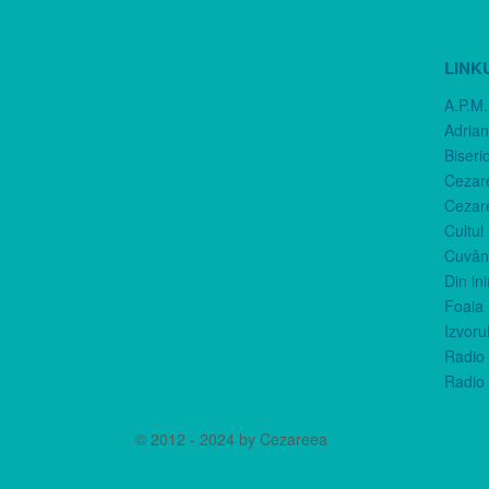
LINK
A.P.M.
Adria
Biseri
Cezar
Cezar
Cultul
Cuvânt
Din in
Foaia 
Izvorul
Radio 
Radio 
© 2012 - 2024 by Cezareea