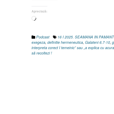
10
I
Apreciază:
Luca
Încarc...
24.27]
16
Ianuarie
2025”
Podcast
16 I 2025. SEAMANA IN PAMANT
exegeza
,
definitie hermeneutica
,
Galateni 6.7-10
,
g
interpreta corect I temeinic” sau „a explica cu acura
să recoltezi !