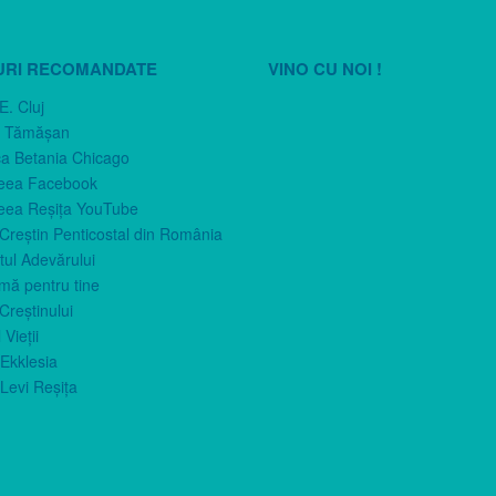
URI RECOMANDATE
VINO CU NOI !
E. Cluj
n Tămăşan
ca Betania Chicago
eea Facebook
eea Reşiţa YouTube
 Creştin Penticostal din România
ul Adevărului
imă pentru tine
Creştinului
 Vieţii
Ekklesia
Levi Reşiţa