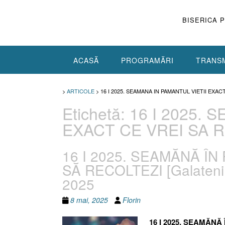
Skip
to
BISERICA 
content
ACASĂ
PROGRAMĂRI
TRANSM
>
ARTICOLE
>
16 I 2025. SEAMANA IN PAMANTUL VIETII EXAC
Etichetă:
16 I 2025. 
EXACT CE VREI SA 
16 I 2025. SEAMĂNĂ ÎN
SĂ RECOLTEZI [Galateni 6
2025
8 mai, 2025
Florin
16 I 2025. SEAMĂNĂ