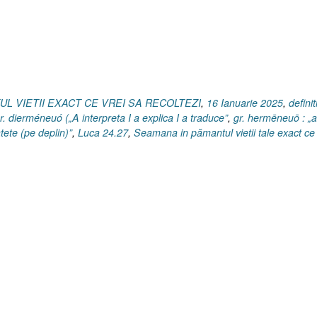
UL VIETII EXACT CE VREI SA RECOLTEZI
,
16 Ianuarie 2025
,
definit
r. dierméneuó („A interpreta I a explica I a traduce”
,
gr. hermēneuō : „a
tete (pe deplin)”
,
Luca 24.27
,
Seamana in pămantul vietii tale exact ce 