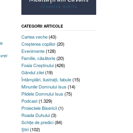
CATEGORII ARTICOLE
Cartea veche
(43)
ie
Creşterea copiilor
(20)
Evenimente
(128)
vrei
Familie, căsătorie
(20)
Foaia Creştinului
(426)
Gândul zilei
(19)
Întâmplări, ilustraţii, fabule
(15)
Minunile Domnului Isus
(14)
Pildele Domnului Isus
(75)
Podcast
(1.329)
Proiectele Bisericii
(1)
Roada Duhului
(3)
Schiţe de predici
(84)
Ştiri
(102)