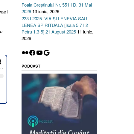
Foaia Creștinului Nr. 551 I D. 31 Mai
2026
13 iunie, 2026
eea
I
233 I 2025. VIA ȘI LENEVIA SAU
LENEA SPIRITUALĂ [Isaia 5.7 I 2
nu
Petru 1.3-5] 21 August 2025
11 iunie,
2026
Flickr
Facebook
YouTube
Google
PODCAST