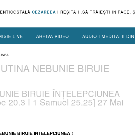
PENTICOSTALĂ
CEZAREEA
I REŞIŢA I „SĂ TRĂIEŞTI ÎN PACE, 
ISIE LIVE
ARHIVA VIDEO
AUDIO I MEDITATII DI
IUNEA
 PUTINA NEBUNIE BIRUIE
BUNIE BIRUIE ÎNȚELEPCIUNEA
rbe 20.3 I 1 Samuel 25.25] 27 Mai
 NEBUNIE BIRUIE ÎNȚELEPCIUNEA !