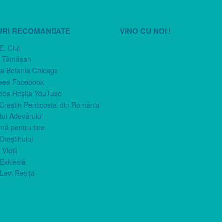
URI RECOMANDATE
VINO CU NOI !
E. Cluj
n Tămăşan
ca Betania Chicago
eea Facebook
eea Reşiţa YouTube
 Creştin Penticostal din România
ul Adevărului
imă pentru tine
Creştinului
 Vieţii
Ekklesia
Levi Reşiţa