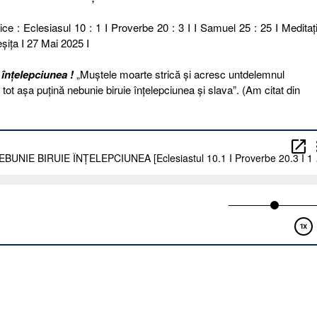
ice : Eclesiasul 10 : 1 I Proverbe 20 : 3 I I Samuel 25 : 25 I Meditaţi
şiţa I 27 Mai 2025 I
 înțelepciunea !
„Muştele moarte strică şi acresc untdelemnul
 tot aşa puţină nebunie biruie înţelepciunea şi slava”. (Am citat din
NEA