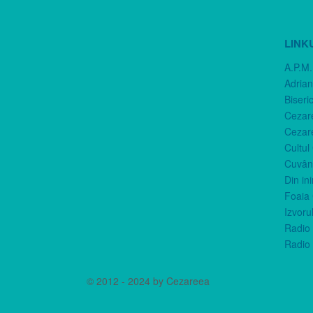
LINK
A.P.M.
Adria
Biseri
Cezar
Cezar
Cultul
Cuvânt
Din in
Foaia 
Izvorul
Radio 
Radio 
© 2012 - 2024 by Cezareea