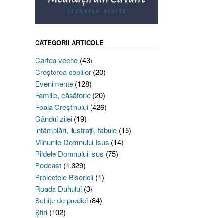
CATEGORII ARTICOLE
Cartea veche
(43)
,
Creşterea copiilor
(20)
Evenimente
(128)
Familie, căsătorie
(20)
Foaia Creştinului
(426)
Gândul zilei
(19)
Întâmplări, ilustraţii, fabule
(15)
Minunile Domnului Isus
(14)
Pildele Domnului Isus
(75)
Podcast
(1.329)
Proiectele Bisericii
(1)
Roada Duhului
(3)
Schiţe de predici
(84)
Ştiri
(102)