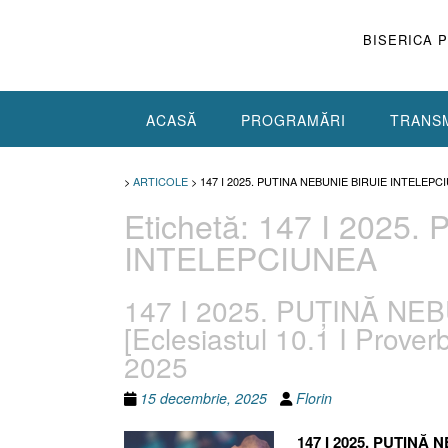
Skip
to
BISERICA 
content
ACASĂ
PROGRAMĂRI
TRANSM
>
ARTICOLE
>
147 I 2025. PUTINA NEBUNIE BIRUIE INTELEPC
Etichetă:
147 I 2025.
INTELEPCIUNEA
147 I 2025. PUȚINĂ NE
[Eclesiastul 10.1 I Prove
2025
15 decembrie, 2025
Florin
147 I 2025. PUȚINĂ