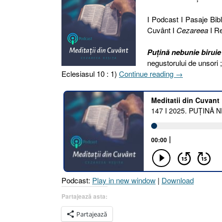
I Podcast I Pasaje Bibl
Cuvânt I
Cezareea
I Re
Puțină nebunie biruie
negustorului de unsori ;
„147
Eclesiasul 10 : 1)
Continue reading
→
I
2025.
PUȚINĂ
NEBUNIE
BIRUIE
ÎNȚELEPCIU
[Eclesiastul
10.1
I
Podcast:
Play in new window
|
Download
Proverbe
20.3
Partajează asta:
I
Partajează
1