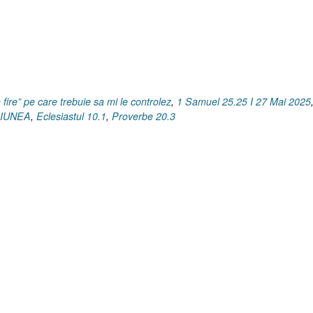
n fire” pe care trebuie sa mi le controlez
,
1 Samuel 25.25 I 27 Mai 2025
CIUNEA
,
Eclesiastul 10.1
,
Proverbe 20.3