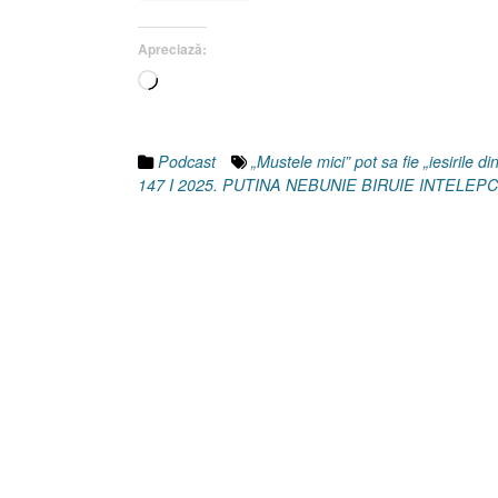
Samuel
25.25]
Apreciază:
27
Încarc...
Mai
2025”
Podcast
„Mustele mici” pot sa fie „iesirile di
147 I 2025. PUTINA NEBUNIE BIRUIE INTELEP