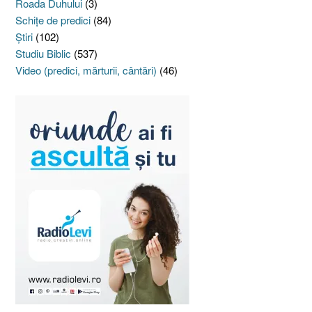
Roada Duhului
(3)
Schiţe de predici
(84)
Ştiri
(102)
Studiu Biblic
(537)
Video (predici, mărturii, cântări)
(46)