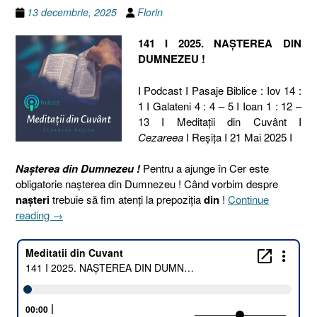
13 decembrie, 2025
Florin
141 I 2025. NAȘTEREA DIN
DUMNEZEU !
I Podcast I Pasaje Biblice : Iov 14 :
1 I Galateni 4 : 4 – 5 I Ioan 1 : 12 –
13 I Meditaţii din Cuvânt I
Cezareea
I Reşiţa I 21 Mai 2025 I
Nașterea din Dumnezeu !
Pentru a ajunge în Cer este
obligatorie nașterea din Dumnezeu ! Când vorbim despre
nașteri
trebuie să fim atenți la prepoziția
din
!
Continue
„141
reading
→
I
2025.
NAȘTEREA
DIN
DUMNEZEU
[Iov