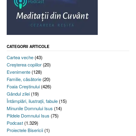
CATEGORII ARTICOLE
Cartea veche
(43)
Creşterea copiilor
(20)
Evenimente
(128)
Familie, căsătorie
(20)
Foaia Creştinului
(426)
Gândul zilei
(19)
Întâmplări, ilustraţii, fabule
(15)
Minunile Domnului Isus
(14)
Pildele Domnului Isus
(75)
Podcast
(1.329)
Proiectele Bisericii
(1)