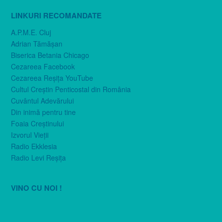
LINKURI RECOMANDATE
A.P.M.E. Cluj
Adrian Tămăşan
Biserica Betania Chicago
Cezareea Facebook
Cezareea Reşiţa YouTube
Cultul Creştin Penticostal din România
Cuvântul Adevărului
Din inimă pentru tine
Foaia Creştinului
Izvorul Vieţii
Radio Ekklesia
Radio Levi Reşiţa
VINO CU NOI !