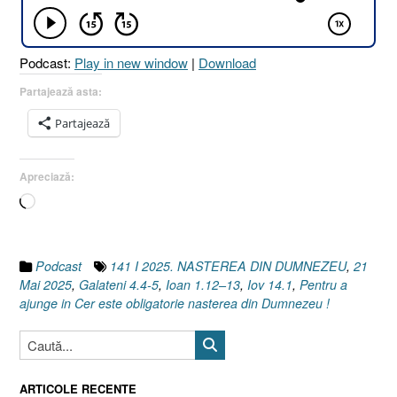
14.1
I
Galateni
Podcast:
Play in new window
|
Download
4.4-
5
Partajează asta:
I
Partajează
Ioan
1.12-
13]
Apreciază:
21
Încarc...
Mai
2025”
Podcast
141 I 2025. NASTEREA DIN DUMNEZEU
,
21
Mai 2025
,
Galateni 4.4-5
,
Ioan 1.12–13
,
Iov 14.1
,
Pentru a
ajunge in Cer este obligatorie nasterea din Dumnezeu !
ARTICOLE RECENTE