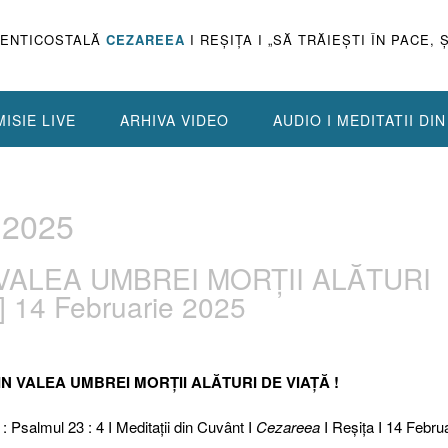
PENTICOSTALĂ
CEZAREEA
I REŞIŢA I „SĂ TRĂIEŞTI ÎN PACE, 
ISIE LIVE
ARHIVA VIDEO
AUDIO I MEDITATII DI
 2025
 VALEA UMBREI MORȚII ALĂTURI
] 14 Februarie 2025
RIN VALEA UMBREI MORȚII ALĂTURI DE VIAȚĂ !
 : Psalmul 23 : 4 I Meditaţii din Cuvânt I
Cezareea
I Reşiţa I 14 Febru