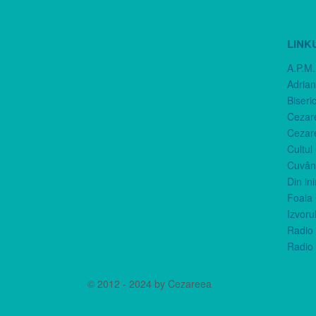
LINK
A.P.M.
Adria
Biseri
Cezar
Cezar
Cultul
Cuvânt
Din in
Foaia 
Izvorul
Radio 
Radio 
© 2012 - 2024 by Cezareea