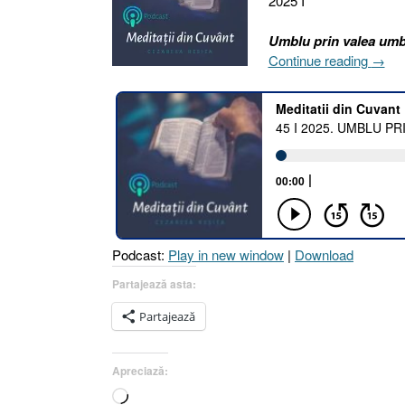
2025 I
Umblu prin valea umbr
„45
Continue reading
→
I
2025.
UMB
PRIN
VALE
UMB
MORȚ
ALĂT
DE
Podcast:
Play in new window
|
Download
VIAȚ
!
Partajează asta:
[Psal
Partajează
23.4]
14
Febru
Apreciază:
2025”
Încarc...