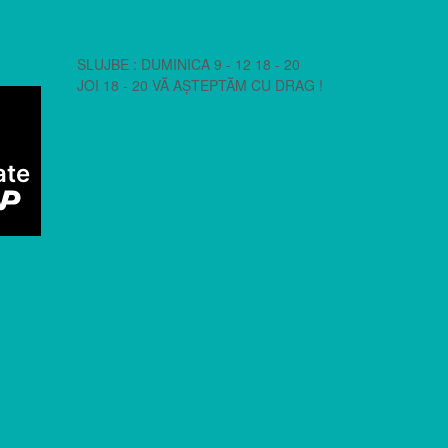
SLUJBE : DUMINICA 9 - 12 18 - 20
JOI 18 - 20 VĂ AȘTEPTĂM CU DRAG !