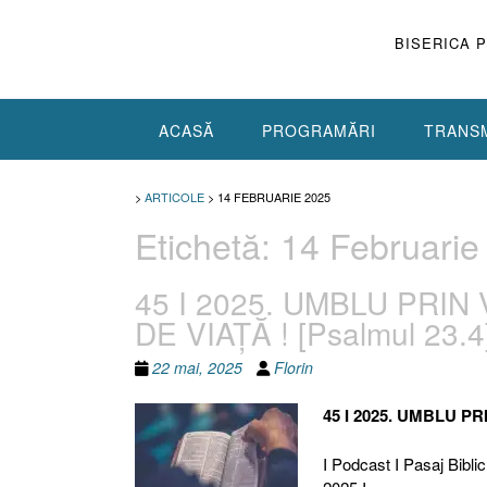
Skip
to
BISERICA 
content
ACASĂ
PROGRAMĂRI
TRANSM
>
ARTICOLE
>
14 FEBRUARIE 2025
Etichetă:
14 Februarie
45 I 2025. UMBLU PRIN
DE VIAȚĂ ! [Psalmul 23.4
22 mai, 2025
Florin
45 I 2025. UMBLU P
I Podcast I Pasaj Biblic