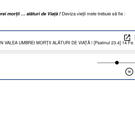
ei morții … alături de Viață !
Deviza vieții mele trebuie să fie :
LU
A
REI
II
URI
Ă
mul
arie