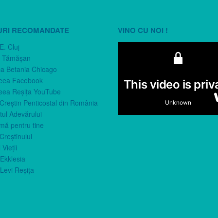
URI RECOMANDATE
VINO CU NOI !
E. Cluj
n Tămăşan
ca Betania Chicago
eea Facebook
eea Reşiţa YouTube
 Creştin Penticostal din România
ul Adevărului
imă pentru tine
Creştinului
 Vieţii
Ekklesia
Levi Reşiţa