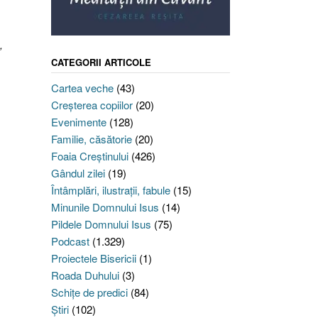
,
CATEGORII ARTICOLE
Cartea veche
(43)
Creşterea copiilor
(20)
Evenimente
(128)
Familie, căsătorie
(20)
Foaia Creştinului
(426)
Gândul zilei
(19)
Întâmplări, ilustraţii, fabule
(15)
Minunile Domnului Isus
(14)
Pildele Domnului Isus
(75)
Podcast
(1.329)
Proiectele Bisericii
(1)
Roada Duhului
(3)
Schiţe de predici
(84)
Ştiri
(102)