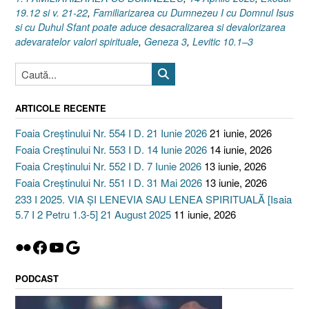
21-
19.12 si v. 21-22
,
Familiarizarea cu Dumnezeu I cu Domnul Isus
22]
si cu Duhul Sfant poate aduce desacralizarea si devalorizarea
14
adevaratelor valori spirituale
,
Geneza 3
,
Levitic 10.1–3
Aprilie
2025”
ARTICOLE RECENTE
Foaia Creștinului Nr. 554 I D. 21 Iunie 2026
21 iunie, 2026
Foaia Creștinului Nr. 553 I D. 14 Iunie 2026
14 iunie, 2026
Foaia Creștinului Nr. 552 I D. 7 Iunie 2026
13 iunie, 2026
Foaia Creștinului Nr. 551 I D. 31 Mai 2026
13 iunie, 2026
233 I 2025. VIA ȘI LENEVIA SAU LENEA SPIRITUALĂ [Isaia
5.7 I 2 Petru 1.3-5] 21 August 2025
11 iunie, 2026
Flickr
Facebook
YouTube
Google
PODCAST