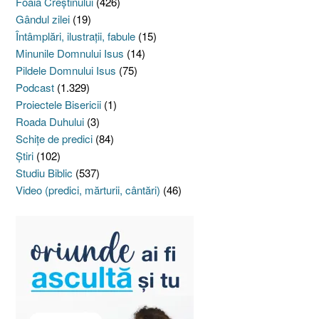
Foaia Creştinului
(426)
Gândul zilei
(19)
Întâmplări, ilustraţii, fabule
(15)
Minunile Domnului Isus
(14)
Pildele Domnului Isus
(75)
Podcast
(1.329)
Proiectele Bisericii
(1)
Roada Duhului
(3)
Schiţe de predici
(84)
Ştiri
(102)
Studiu Biblic
(537)
Video (predici, mărturii, cântări)
(46)