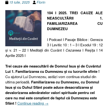
15 iulie, 2025
Florin
104 I 2025. TREI CAUZE ALE
NEASCULTĂRII 1.
FAMILIARIZAREA CU
DUMNEZEU
I Podcast I Pasaje Biblice : Geneza
3 I Levitic 10 : 1 – 3 I Exodul 19 : 12
și v. 21 – 22 I Meditaţii din Cuvânt I
Cezareea
I Reşiţa I 14
Aprilie 2025 I
Trei cauze ale neascultării de Domnul Isus și de Cuvântul
Lui 1. Familiarizarea cu Dumnezeu și cu lucrurile sfinte !
Cu ajutorul Lui Dumnezeu, astăzi vom continua studiul din
ultima perioadă.
Familiarizarea cu Dumnezeu, cu Domnul
Isus și cu Duhul Sfânt poate aduce desacralizarea și
devalorizarea adevăratelor valori spirituale pentru cel
care nu mai este conștient de faptul că Dumnezeu este
„104
Sfânt !
Continue reading
→