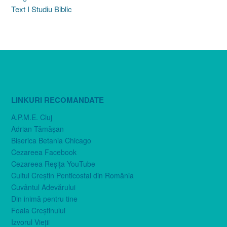
Text I Studiu Biblic
LINKURI RECOMANDATE
A.P.M.E. Cluj
Adrian Tămăşan
Biserica Betania Chicago
Cezareea Facebook
Cezareea Reşiţa YouTube
Cultul Creştin Penticostal din România
Cuvântul Adevărului
Din inimă pentru tine
Foaia Creştinului
Izvorul Vieţii