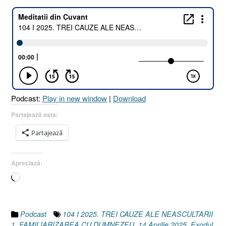
I
2025.
TREI
CAUZE
ALE
NEASCULTĂRII
1.
FAMILIARIZAREA
CU
Podcast:
Play in new window
|
Download
DUMNEZEU
[Geneza
Partajează asta:
3
Partajează
I
Levitic
10.1-
Apreciază:
3
Încarc...
I
Exodul
19.12
și
Podcast
104 I 2025. TREI CAUZE ALE NEASCULTARII
v.
1. FAMILIARIZAREA CU DUMNEZEU
,
14 Aprilie 2025
,
Exodul