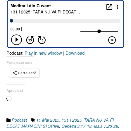
2025.
ȚARA
NU
VA
FI
DECÂT
MĂRĂCINI
ȘI
Podcast:
Play in new window
|
Download
SPINI
!
Partajează asta:
[Isaia
Partajează
7.23-
28
I
Apreciază:
Geneza
Încarc...
3.17-
18
I
11
Podcast
11 Mai 2025
,
131 I 2025. TARA NU VA FI
Mai
DECAT MARACINI SI SPINI
,
Geneza 3.17-18
,
Isaia 7.23-28
,