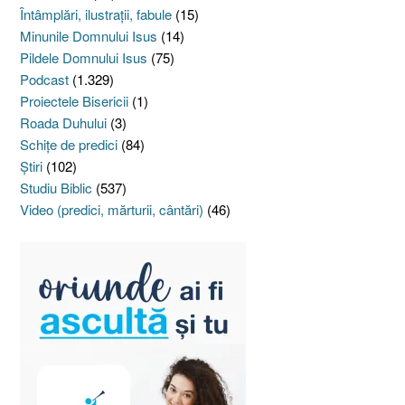
Întâmplări, ilustraţii, fabule
(15)
Minunile Domnului Isus
(14)
Pildele Domnului Isus
(75)
Podcast
(1.329)
Proiectele Bisericii
(1)
Roada Duhului
(3)
Schiţe de predici
(84)
Ştiri
(102)
Studiu Biblic
(537)
Video (predici, mărturii, cântări)
(46)