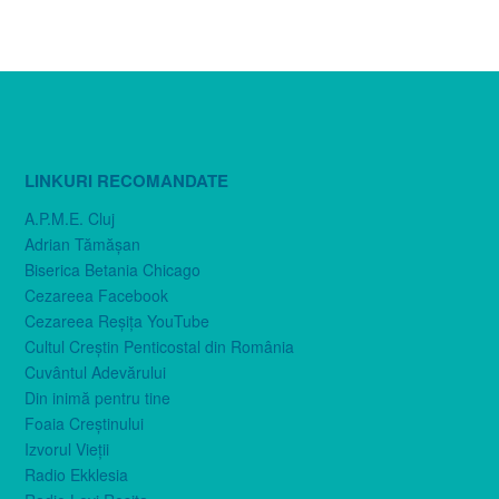
LINKURI RECOMANDATE
A.P.M.E. Cluj
Adrian Tămăşan
Biserica Betania Chicago
Cezareea Facebook
Cezareea Reşiţa YouTube
Cultul Creştin Penticostal din România
Cuvântul Adevărului
Din inimă pentru tine
Foaia Creştinului
Izvorul Vieţii
Radio Ekklesia