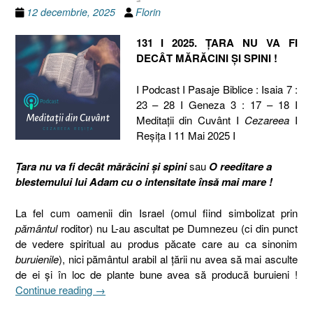
12 decembrie, 2025
Florin
131 I 2025. ȚARA NU VA FI
DECÂT MĂRĂCINI ȘI SPINI !
I Podcast I Pasaje Biblice : Isaia 7 :
23 – 28 I Geneza 3 : 17 – 18 I
Meditaţii din Cuvânt I
Cezareea
I
Reşiţa I 11 Mai 2025 I
Țara nu va fi decât mărăcini și spini
sau
O reeditare a
blestemului lui Adam cu o intensitate însă mai mare !
La fel cum oamenii din Israel (omul fiind simbolizat prin
pământul
roditor) nu L-au ascultat pe Dumnezeu (ci din punct
de vedere spiritual au produs păcate care au ca sinonim
buruienile
), nici pământul arabil al țării nu avea să mai asculte
de ei și în loc de plante bune avea să producă buruieni !
„131
Continue reading
→
I