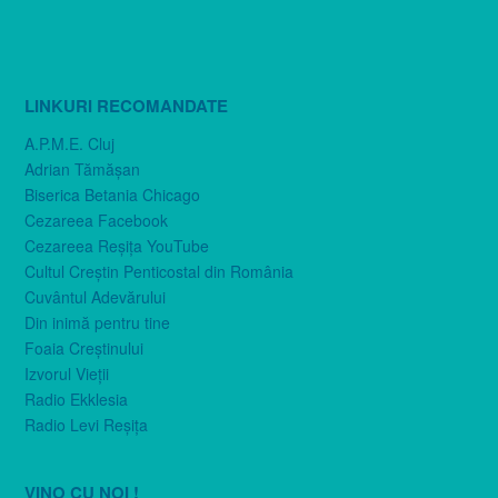
LINKURI RECOMANDATE
A.P.M.E. Cluj
Adrian Tămăşan
Biserica Betania Chicago
Cezareea Facebook
Cezareea Reşiţa YouTube
Cultul Creştin Penticostal din România
Cuvântul Adevărului
Din inimă pentru tine
Foaia Creştinului
Izvorul Vieţii
Radio Ekklesia
Radio Levi Reşiţa
VINO CU NOI !