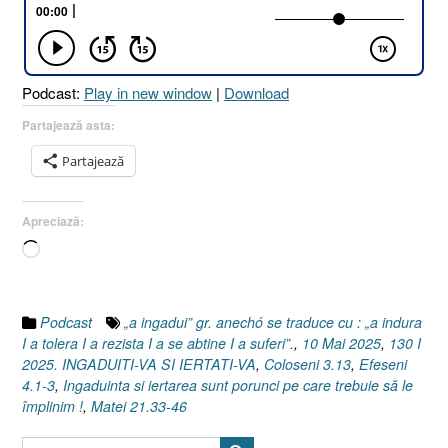
IERTAȚI-
VĂ
[Coloseni
3.13
Podcast:
Play in new window
|
Download
I
Matei
Partajează asta:
21.33-
Partajează
46
I
Efeseni
Apreciază:
4.1-
Încarc...
3]
10
Mai
2025”
Podcast
„a ingadui” gr. anechó se traduce cu : „a indura
I a tolera I a rezista I a se abtine I a suferi”.
,
10 Mai 2025
,
130 I
2025. INGADUITI-VA SI IERTATI-VA
,
Coloseni 3.13
,
Efeseni
4.1-3
,
Ingaduinta si iertarea sunt porunci pe care trebuie să le
împlinim !
,
Matei 21.33-46