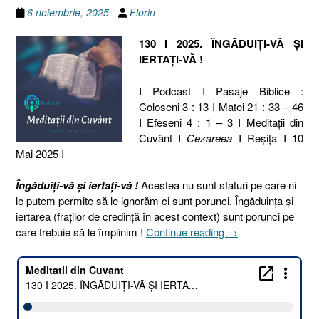
6 noiembrie, 2025
Florin
130 I 2025. ÎNGĂDUIȚI-VĂ ȘI
IERTAȚI-VĂ !
I Podcast I Pasaje Biblice :
Coloseni 3 : 13 I Matei 21 : 33 – 46
I Efeseni 4 : 1 – 3 I Meditaţii din
Cuvânt I
Cezareea
I Reşiţa I 10
Mai 2025 I
Îngăduiți-vă și iertați-vă !
Acestea nu sunt sfaturi pe care ni
le putem permite să le ignorăm ci sunt porunci. Îngăduința și
iertarea (fraților de credință în acest context) sunt porunci pe
„130
care trebuie să le împlinim !
Continue reading
→
I
2025.
ÎNGĂDUIȚI-
VĂ
ȘI