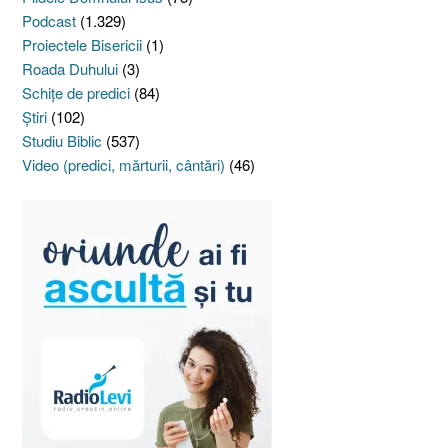
Podcast
(1.329)
Proiectele Bisericii
(1)
Roada Duhului
(3)
Schiţe de predici
(84)
Ştiri
(102)
Studiu Biblic
(537)
Video (predici, mărturii, cântări)
(46)