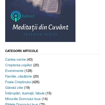
CATEGORII ARTICOLE
Cartea veche
(43)
Creşterea copiilor
(20)
Evenimente
(128)
Familie, căsătorie
(20)
Foaia Creştinului
(426)
Gândul zilei
(19)
Întâmplări, ilustraţii, fabule
(15)
Minunile Domnului Isus
(14)
Pildele Domnului Isus
(75)