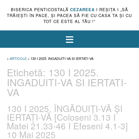
BISERICA PENTICOSTALĂ
CEZAREEA
I REŞIŢA I „SĂ
TRĂIEŞTI ÎN PACE, ŞI PACEA SĂ FIE CU CASA TA ŞI CU
TOT CE ESTE AL TĂU !”
>
ARTICOLE
>
130 I 2025. INGADUITI-VA SI IERTATI-VA
Etichetă:
130 I 2025.
INGADUITI-VA SI IERTATI-
VA
130 I 2025. ÎNGĂDUIȚI-VĂ ȘI
IERTAȚI-VĂ [Coloseni 3.13 I
Matei 21.33-46 I Efeseni 4.1-3]
10 Mai 2025