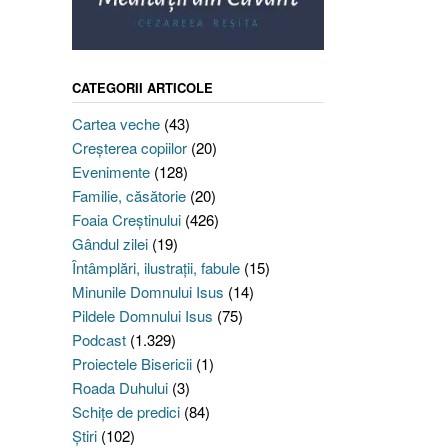
CATEGORII ARTICOLE
Cartea veche
(43)
Creşterea copiilor
(20)
Evenimente
(128)
Familie, căsătorie
(20)
Foaia Creştinului
(426)
Gândul zilei
(19)
Întâmplări, ilustraţii, fabule
(15)
Minunile Domnului Isus
(14)
Pildele Domnului Isus
(75)
Podcast
(1.329)
Proiectele Bisericii
(1)
Roada Duhului
(3)
Schiţe de predici
(84)
Ştiri
(102)