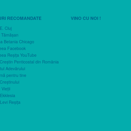
URI RECOMANDATE
VINO CU NOI !
E. Cluj
n Tămăşan
ca Betania Chicago
eea Facebook
eea Reşiţa YouTube
 Creştin Penticostal din România
ul Adevărului
imă pentru tine
Creştinului
 Vieţii
Ekklesia
Levi Reşiţa