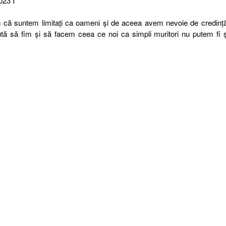
023 I
m că suntem limitați ca oameni și de aceea avem nevoie de credinț
ă să fim și să facem ceea ce noi ca simpli muritori nu putem fi 