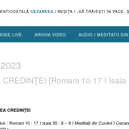
PENTICOSTALĂ
CEZAREEA
I REŞIŢA I „SĂ TRĂIEŞTI ÎN PACE, 
ISIE LIVE
ARHIVA VIDEO
AUDIO I MEDITATII DI
 2023
 CREDINȚEI [Romani 10.17 I Isaia
ATEA CREDINȚEI
ice : Romani 10 : 17 I Isaia 55 : 8 – 9 I Meditaţii din Cuvânt I
Cezar