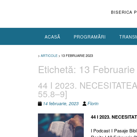
Skip
to
BISERICA 
content
ACASĂ
PROGRAMĂRI
TRANSM
>
ARTICOLE
>
13 FEBRUARIE 2023
Etichetă:
13 Februarie
44 I 2023. NECESITATEA
55.8–9]
14 februarie, 2023
Florin
44 I 2023. NECESIT
I Podcast I Pasaje Bibl