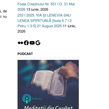
Foaia Creștinului Nr. 551 I D. 31 Mai
2026
13 iunie, 2026
ă, de
233 I 2025. VIA ȘI LENEVIA SAU
și nu
LENEA SPIRITUALĂ [Isaia 5.7 I 2
Petru 1.3-5] 21 August 2025
11 iunie,
2026
Flickr
Facebook
YouTube
Google
PODCAST