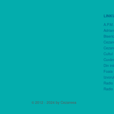
LINK
A.P.M.
Adria
Biseri
Cezar
Cezar
Cultul
Cuvânt
Din in
Foaia 
Izvorul
Radio 
Radio 
© 2012 - 2024 by Cezareea