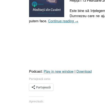
Reşiţa I 13 Februarie 2
Este bine să înțelege
Dumnezeu care ne ajut
„44
putem face.
Continue reading
→
I
2023.
NECESITATEA
CREDINȚEI
[Romani
10.17
I
Isaia
55.8–
Podcast:
Play in new window
|
Download
9]”
Partajează asta:
Partajează
Apreciază: