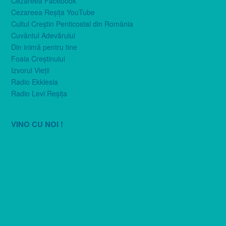
Cezareea Facebook
Cezareea Reşiţa YouTube
Cultul Creştin Penticostal din România
Cuvântul Adevărului
Din inimă pentru tine
Foaia Creştinului
Izvorul Vieţii
Radio Ekklesia
Radio Levi Reşiţa
VINO CU NOI !