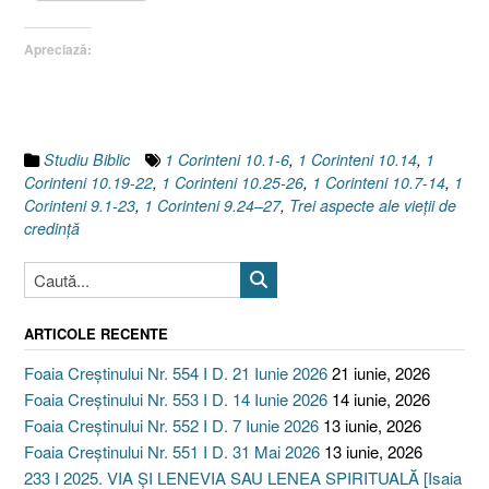
de
credinţă,
Apreciază:
1
Corinteni
10.14,
19-
22,
Studiu Biblic
1 Corinteni 10.1-6
,
1 Corinteni 10.14
,
1
25-
Corinteni 10.19-22
,
1 Corinteni 10.25-26
,
1 Corinteni 10.7-14
,
1
26”
Corinteni 9.1-23
,
1 Corinteni 9.24–27
,
Trei aspecte ale vieţii de
credinţă
ARTICOLE RECENTE
Foaia Creștinului Nr. 554 I D. 21 Iunie 2026
21 iunie, 2026
Foaia Creștinului Nr. 553 I D. 14 Iunie 2026
14 iunie, 2026
Foaia Creștinului Nr. 552 I D. 7 Iunie 2026
13 iunie, 2026
Foaia Creștinului Nr. 551 I D. 31 Mai 2026
13 iunie, 2026
233 I 2025. VIA ȘI LENEVIA SAU LENEA SPIRITUALĂ [Isaia