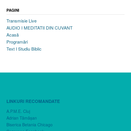
PAGINI
Transmisie Live
AUDIO I MEDITATII DIN CUVANT
Acasă
Programări
Text I Studiu Biblic
LINKURI RECOMANDATE
A.P.M.E. Cluj
Adrian Tămăşan
Biserica Betania Chicago