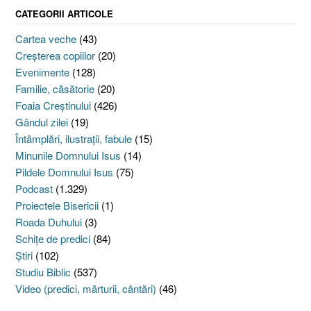
CATEGORII ARTICOLE
Cartea veche
(43)
Creşterea copiilor
(20)
Evenimente
(128)
Familie, căsătorie
(20)
Foaia Creştinului
(426)
Gândul zilei
(19)
Întâmplări, ilustraţii, fabule
(15)
Minunile Domnului Isus
(14)
Pildele Domnului Isus
(75)
Podcast
(1.329)
Proiectele Bisericii
(1)
Roada Duhului
(3)
Schiţe de predici
(84)
Ştiri
(102)
Studiu Biblic
(537)
Video (predici, mărturii, cântări)
(46)