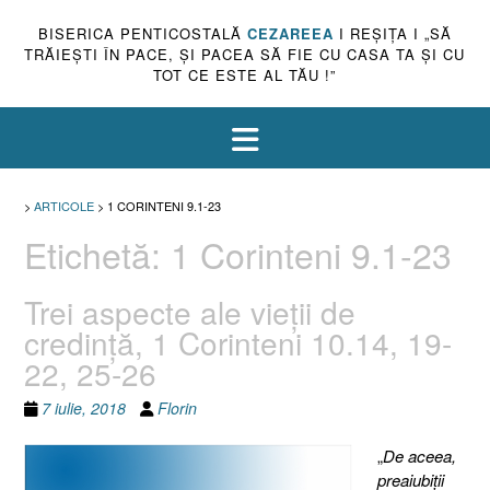
BISERICA PENTICOSTALĂ
CEZAREEA
I REŞIŢA I „SĂ
TRĂIEŞTI ÎN PACE, ŞI PACEA SĂ FIE CU CASA TA ŞI CU
TOT CE ESTE AL TĂU !”
>
ARTICOLE
>
1 CORINTENI 9.1-23
Etichetă:
1 Corinteni 9.1-23
Trei aspecte ale vieţii de
credinţă, 1 Corinteni 10.14, 19-
22, 25-26
7 iulie, 2018
Florin
„
De aceea,
preaiubiţii