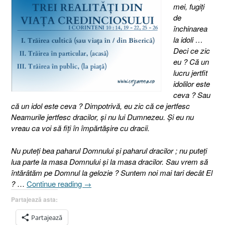
mei, fugiţi
de
închinarea
la idoli …
Deci ce zic
eu ? Că un
lucru jertfit
idolilor este
ceva ? Sau
că un idol este ceva ? Dimpotrivă, eu zic că ce jertfesc
Neamurile jertfesc dracilor, şi nu lui Dumnezeu. Şi eu nu
vreau ca voi să fiţi în împărtăşire cu dracii.
Nu puteţi bea paharul Domnului şi paharul dracilor ; nu puteţi
lua parte la masa Domnului şi la masa dracilor. Sau vrem să
întărâtăm pe Domnul la gelozie ? Suntem noi mai tari decât El
„Trei
?
…
Continue reading
→
aspecte
Partajează asta:
ale
vieţii
Partajează