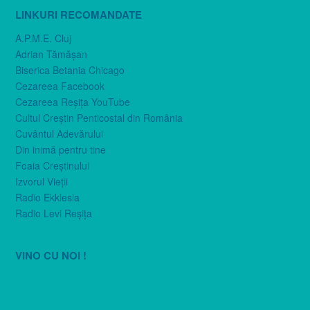
LINKURI RECOMANDATE
A.P.M.E. Cluj
Adrian Tămăşan
Biserica Betania Chicago
Cezareea Facebook
Cezareea Reşiţa YouTube
Cultul Creştin Penticostal din România
Cuvântul Adevărului
Din inimă pentru tine
Foaia Creştinului
Izvorul Vieţii
Radio Ekklesia
Radio Levi Reşiţa
VINO CU NOI !