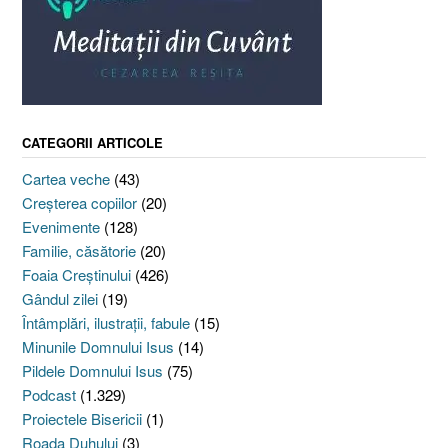
CATEGORII ARTICOLE
Cartea veche
(43)
Creşterea copiilor
(20)
Evenimente
(128)
Familie, căsătorie
(20)
Foaia Creştinului
(426)
Gândul zilei
(19)
Întâmplări, ilustraţii, fabule
(15)
Minunile Domnului Isus
(14)
Pildele Domnului Isus
(75)
Podcast
(1.329)
Proiectele Bisericii
(1)
Roada Duhului
(3)