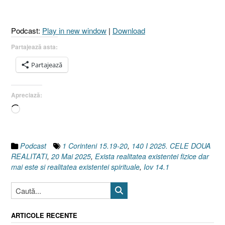
I
1
Podcast:
Play in new window
|
Download
Corinteni
15.19-
Partajează asta:
20]
Partajează
20
Mai
2025”
Apreciază:
Încarc...
Podcast
1 Corinteni 15.19-20
,
140 I 2025. CELE DOUA
REALITATI
,
20 Mai 2025
,
Exista realitatea existentei fizice dar
mai este si realitatea existentei spirituale
,
Iov 14.1
ARTICOLE RECENTE