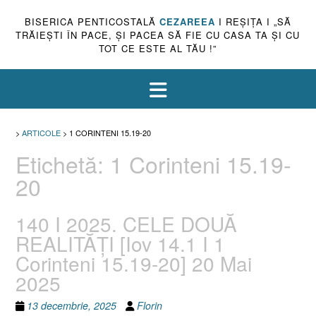
BISERICA PENTICOSTALĂ
CEZAREEA
I REŞIŢA I „SĂ
TRĂIEŞTI ÎN PACE, ŞI PACEA SĂ FIE CU CASA TA ŞI CU
TOT CE ESTE AL TĂU !”
>
ARTICOLE
>
1 CORINTENI 15.19-20
Etichetă:
1 Corinteni 15.19-
20
140 I 2025. CELE DOUĂ
REALITĂȚI [Iov 14.1 I 1
Corinteni 15.19-20] 20 Mai
2025
13 decembrie, 2025
Florin