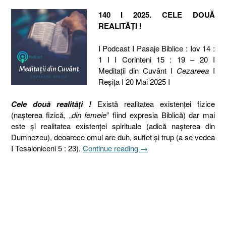
140 I 2025. CELE DOUĂ
REALITĂȚI !
I Podcast I Pasaje Biblice : Iov 14 :
1 I I Corinteni 15 : 19 – 20 I
Meditaţii din Cuvânt I
Cezareea
I
Reşiţa I 20 Mai 2025 I
Cele două realități !
Există realitatea existenței fizice
(nașterea fizică, „
din femeie
” fiind expresia Biblică) dar mai
este și realitatea existenței spirituale (adică nașterea din
Dumnezeu), deoarece omul are duh, suflet și trup (a se vedea
„140
I Tesaloniceni 5 : 23).
Continue reading
→
I
2025.
CELE
DOUĂ
REALITĂȚI
[Iov
14.1