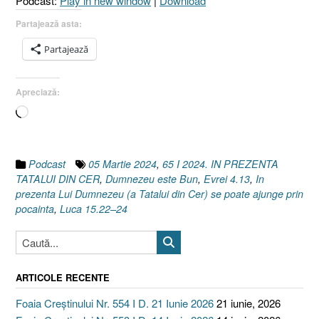
Podcast:
Play in new window
|
Download
24
I
Partajează asta:
Evrei
Partajează
4.13]”
Apreciază:
Încarc...
Podcast
05 Martie 2024
,
65 I 2024. IN PREZENTA
TATALUI DIN CER
,
Dumnezeu este Bun
,
Evrei 4.13
,
In
prezenta Lui Dumnezeu (a Tatalui din Cer) se poate ajunge prin
pocainta
,
Luca 15.22–24
ARTICOLE RECENTE
Foaia Creștinului Nr. 554 I D. 21 Iunie 2026
21 iunie, 2026