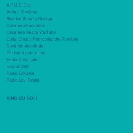
A.P.M.E. Cluj
Adrian Tămăşan
Biserica Betania Chicago
Cezareea Facebook
Cezareea Reşiţa YouTube
Cultul Creştin Penticostal din România
Cuvântul Adevărului
Din inimă pentru tine
Foaia Creştinului
Izvorul Vieţii
Radio Ekklesia
Radio Levi Reşiţa
VINO CU NOI !