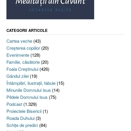
CATEGORII ARTICOLE
Cartea veche
(43)
Creşterea copiilor
(20)
Evenimente
(128)
Familie, căsătorie
(20)
Foaia Creştinului
(426)
Gândul zilei
(19)
Întâmplări, ilustraţii, fabule
(15)
Minunile Domnului Isus
(14)
Pildele Domnului Isus
(75)
Podcast
(1.329)
Proiectele Bisericii
(1)
Roada Duhului
(3)
Schiţe de predici
(84)