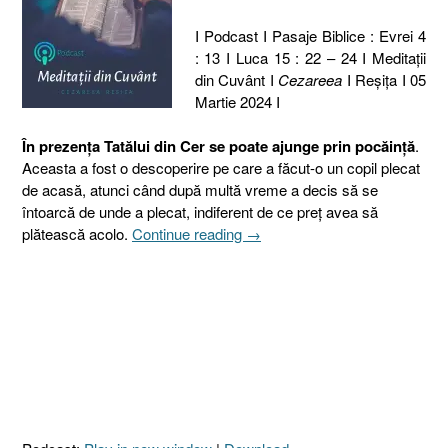
I Podcast I Pasaje Biblice : Evrei 4
: 13 I Luca 15 : 22 – 24 I Meditaţii
din Cuvânt I
Cezareea
I Reşiţa I 05
Martie 2024 I
În prezența Tatălui din Cer se poate ajunge prin pocăință
.
Aceasta a fost o descoperire pe care a făcut-o un copil plecat
de acasă, atunci când după multă vreme a decis să se
întoarcă de unde a plecat, indiferent de ce preț avea să
„65
plătească acolo.
Continue reading
→
I
2024.
ÎN
PREZENȚA
TATĂLUI
DIN
CER
[Luca
15.22–