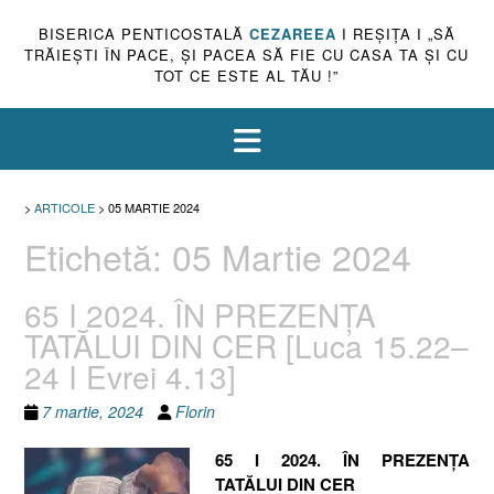
BISERICA PENTICOSTALĂ
CEZAREEA
I REŞIŢA I „SĂ
TRĂIEŞTI ÎN PACE, ŞI PACEA SĂ FIE CU CASA TA ŞI CU
TOT CE ESTE AL TĂU !”
>
ARTICOLE
>
05 MARTIE 2024
Etichetă:
05 Martie 2024
65 I 2024. ÎN PREZENȚA
TATĂLUI DIN CER [Luca 15.22–
24 I Evrei 4.13]
7 martie, 2024
Florin
65 I 2024. ÎN PREZENȚA
TATĂLUI DIN CER