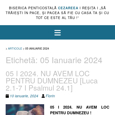
BISERICA PENTICOSTALĂ
CEZAREEA
I REŞIŢA I „SĂ
TRĂIEŞTI ÎN PACE, ŞI PACEA SĂ FIE CU CASA TA ŞI CU
TOT CE ESTE AL TĂU !”
>
ARTICOLE
>
05 IANUARIE 2024
Etichetă:
05 Ianuarie 2024
05 I 2024. NU AVEM LOC
PENTRU DUMNEZEU [Luca
2.1-7 I Psalmul 24.1]
10 ianuarie, 2024
Florin
05 I 2024. NU AVEM LOC
PENTRU DUMNEZEU !