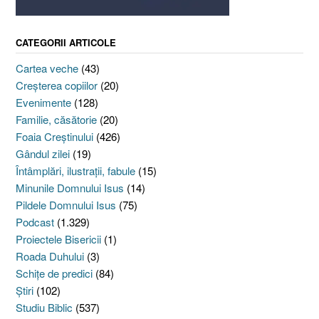
CATEGORII ARTICOLE
Cartea veche
(43)
Creşterea copiilor
(20)
Evenimente
(128)
Familie, căsătorie
(20)
Foaia Creştinului
(426)
Gândul zilei
(19)
Întâmplări, ilustraţii, fabule
(15)
Minunile Domnului Isus
(14)
Pildele Domnului Isus
(75)
Podcast
(1.329)
Proiectele Bisericii
(1)
Roada Duhului
(3)
Schiţe de predici
(84)
Ştiri
(102)
Studiu Biblic
(537)