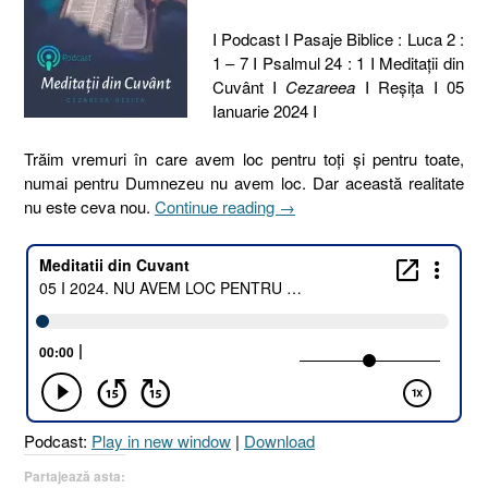
I Podcast I Pasaje Biblice : Luca 2 :
1 – 7 I Psalmul 24 : 1 I Meditaţii din
Cuvânt I
Cezareea
I Reşiţa I 05
Ianuarie 2024 I
Trăim vremuri în care avem loc pentru toți și pentru toate,
numai pentru Dumnezeu nu avem loc. Dar această realitate
„05
nu este ceva nou.
Continue reading
→
I
2024.
NU
AVEM
LOC
PENTRU
DUMNEZEU
[Luca
2.1-
Podcast:
Play in new window
|
Download
7
I
Partajează asta: