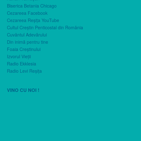
Biserica Betania Chicago
Cezareea Facebook
Cezareea Reşiţa YouTube
Cultul Creştin Penticostal din România
Cuvântul Adevărului
Din inimă pentru tine
Foaia Creştinului
Izvorul Vieţii
Radio Ekklesia
Radio Levi Reşiţa
VINO CU NOI !