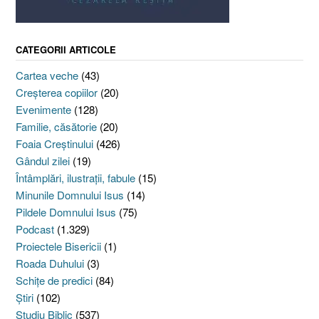
CATEGORII ARTICOLE
Cartea veche
(43)
Creşterea copiilor
(20)
Evenimente
(128)
Familie, căsătorie
(20)
Foaia Creştinului
(426)
Gândul zilei
(19)
Întâmplări, ilustraţii, fabule
(15)
Minunile Domnului Isus
(14)
Pildele Domnului Isus
(75)
Podcast
(1.329)
Proiectele Bisericii
(1)
Roada Duhului
(3)
Schiţe de predici
(84)
Ştiri
(102)
Studiu Biblic
(537)