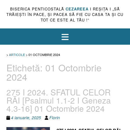
BISERICA PENTICOSTALĂ
CEZAREEA
I REŞIŢA I „SĂ
TRĂIEŞTI ÎN PACE, ŞI PACEA SĂ FIE CU CASA TA ŞI CU
TOT CE ESTE AL TĂU !”
>
ARTICOLE
>
01 OCTOMBRIE 2024
Etichetă:
01 Octombrie
2024
275 I 2024. SFATUL CELOR
RĂI [Psalmul 1.1-2 I Geneza
4.3-16] 01 Octombrie 2024
4 ianuarie, 2025
Florin