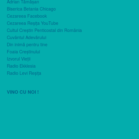
Adrian Tămăşan
Biserica Betania Chicago
Cezareea Facebook
Cezareea Reşiţa YouTube
Cultul Creştin Penticostal din România
Cuvântul Adevărului
Din inimă pentru tine
Foaia Creştinului
Izvorul Vieţii
Radio Ekklesia
Radio Levi Reşiţa
VINO CU NOI !