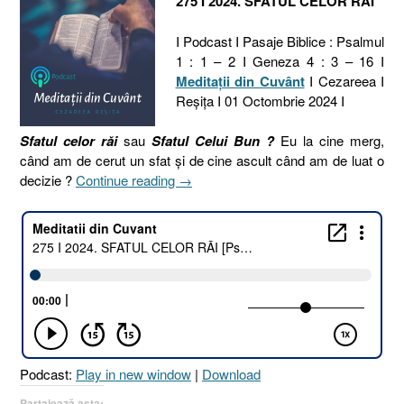
275 I 2024. SFATUL CELOR RĂI
I Podcast I Pasaje Biblice : Psalmul
1 : 1 – 2 I Geneza 4 : 3 – 16 I
Meditaţii din Cuvânt
I Cezareea I
Reşiţa I 01 Octombrie 2024 I
Sfatul celor răi
sau
Sfatul Celui Bun ?
Eu la cine merg,
când am de cerut un sfat și de cine ascult când am de luat o
„275
decizie ?
Continue reading
→
I
2024.
SFATUL
CELOR
RĂI
[Psalmul
1.1-
2
I
Podcast:
Play in new window
|
Download
Geneza
4.3-
Partajează asta: