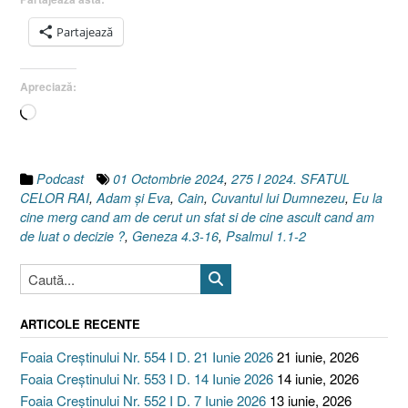
16]
Partajează
01
Octombrie
2024”
Apreciază:
Încarc...
Podcast
01 Octombrie 2024
,
275 I 2024. SFATUL
CELOR RAI
,
Adam şi Eva
,
Cain
,
Cuvantul lui Dumnezeu
,
Eu la
cine merg cand am de cerut un sfat si de cine ascult cand am
de luat o decizie ?
,
Geneza 4.3-16
,
Psalmul 1.1-2
ARTICOLE RECENTE
Foaia Creștinului Nr. 554 I D. 21 Iunie 2026
21 iunie, 2026
Foaia Creștinului Nr. 553 I D. 14 Iunie 2026
14 iunie, 2026
Foaia Creștinului Nr. 552 I D. 7 Iunie 2026
13 iunie, 2026