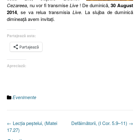
Cezareea
, nu vor fi transmise
Live
! De duminică,
30 August
2014
, se va relua transmisia
Live
. La slujba de duminică
dimineaţă avem invitaţi.
Partajează asta:
Partajează
Apreciază:
Evenimente
Post
←
Lecţia peştelui, (Matei
Defăimătorii, (I Cor. 5.9–11)
→
navigation
17.27)