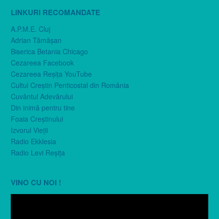
LINKURI RECOMANDATE
A.P.M.E. Cluj
Adrian Tămăşan
Biserica Betania Chicago
Cezareea Facebook
Cezareea Reşiţa YouTube
Cultul Creştin Penticostal din România
Cuvântul Adevărului
Din inimă pentru tine
Foaia Creştinului
Izvorul Vieţii
Radio Ekklesia
Radio Levi Reşiţa
VINO CU NOI !