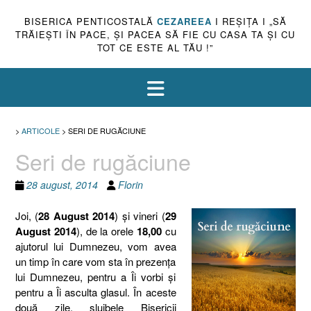
BISERICA PENTICOSTALĂ
CEZAREEA
I REŞIŢA I „SĂ
TRĂIEŞTI ÎN PACE, ŞI PACEA SĂ FIE CU CASA TA ŞI CU
TOT CE ESTE AL TĂU !”
>
ARTICOLE
>
SERI DE RUGĂCIUNE
Seri de rugăciune
28 august, 2014
Florin
Joi, (
28 August 2014
) şi vineri (
29
August 2014
), de la orele
18,00
cu
ajutorul lui Dumnezeu, vom avea
un timp în care vom sta în prezenţa
lui Dumnezeu, pentru a Îi vorbi şi
pentru a Îi asculta glasul. În aceste
două zile, slujbele Bisericii