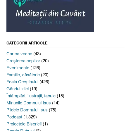
CATEGORII ARTICOLE
Cartea veche
(43)
Creşterea copiilor
(20)
Evenimente
(128)
Familie, căsătorie
(20)
Foaia Creştinului
(426)
Gândul zilei
(19)
Întâmplări, ilustraţii, fabule
(15)
Minunile Domnului Isus
(14)
Pildele Domnului Isus
(75)
Podcast
(1.329)
Proiectele Bisericii
(1)
Roada Duhului
(3)