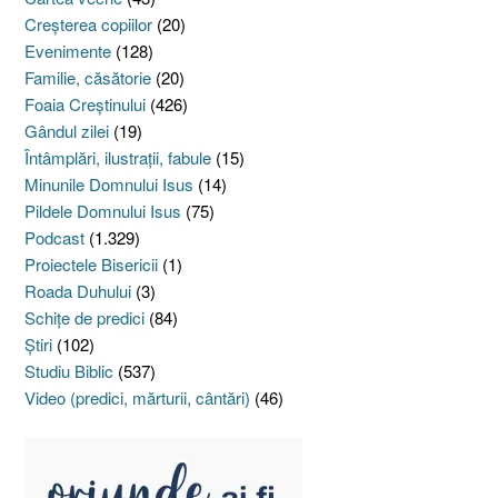
Creşterea copiilor
(20)
Evenimente
(128)
Familie, căsătorie
(20)
Foaia Creştinului
(426)
Gândul zilei
(19)
Întâmplări, ilustraţii, fabule
(15)
Minunile Domnului Isus
(14)
Pildele Domnului Isus
(75)
Podcast
(1.329)
Proiectele Bisericii
(1)
Roada Duhului
(3)
Schiţe de predici
(84)
Ştiri
(102)
Studiu Biblic
(537)
Video (predici, mărturii, cântări)
(46)