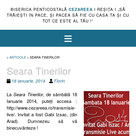
BISERICA PENTICOSTALĂ
CEZAREEA
I REŞIŢA I „SĂ
TRĂIEŞTI ÎN PACE, ŞI PACEA SĂ FIE CU CASA TA ŞI CU
TOT CE ESTE AL TĂU !”
>
ARTICOLE
>
SEARA TINERILOR
Seara Tinerilor
18 ianuarie, 2014
Florin
La
Seara Tinerilor
, de sâmbătă 18
Ianuarie 2014, puteţi accesa :
http://www.cezareea.ro/transmisie-
live/. Invitat a fost Gabi Izsac, (din
Arad). Dumnezeu să vă
binecuvânteze !