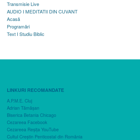
Transmisie Live
AUDIO I MEDITATII DIN CUVANT
Acasă
Programări
Text I Studiu Biblic
LINKURI RECOMANDATE
A.P.M.E. Cluj
Adrian Tămăşan
Biserica Betania Chicago
Cezareea Facebook
Cezareea Reşiţa YouTube
Cultul Creştin Penticostal din România