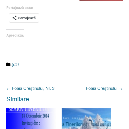
Partajează asta:
Partajează
Apreciază:
Ştiri
Post
←
Foaia Creştinului, Nr. 3
Foaia Creştinului
→
navigation
Similare