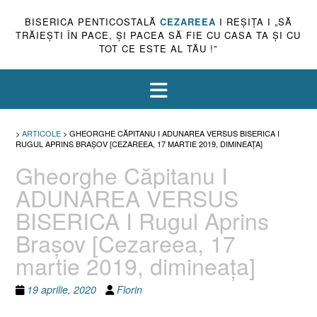
BISERICA PENTICOSTALĂ
CEZAREEA
I REŞIŢA I „SĂ
TRĂIEŞTI ÎN PACE, ŞI PACEA SĂ FIE CU CASA TA ŞI CU
TOT CE ESTE AL TĂU !”
>
ARTICOLE
>
GHEORGHE CĂPITANU I ADUNAREA VERSUS BISERICA I
RUGUL APRINS BRAŞOV [CEZAREEA, 17 MARTIE 2019, DIMINEAŢA]
Gheorghe Căpitanu I
ADUNAREA VERSUS
BISERICA I Rugul Aprins
Braşov [Cezareea, 17
martie 2019, dimineaţa]
19 aprilie, 2020
Florin