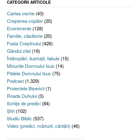
CATEGORII ARTICOLE
Cartea veche
(43)
Creşterea copiilor
(20)
Evenimente
(128)
Familie, căsătorie
(20)
Foaia Creştinului
(426)
Gândul zilei
(19)
Întâmplări, ilustraţii, fabule
(15)
Minunile Domnului Isus
(14)
Pildele Domnului Isus
(75)
Podcast
(1.329)
Proiectele Bisericii
(1)
Roada Duhului
(3)
Schiţe de predici
(84)
Ştiri
(102)
Studiu Biblic
(537)
Video (predici, mărturii, cântări)
(46)