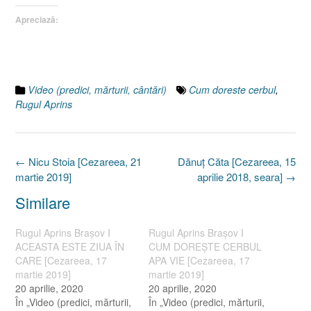
Apreciază:
Video (predici, mărturii, cântări)
Cum doreste cerbul
,
Rugul Aprins
Post
←
Nicu Stoia [Cezareea, 21
Dănuţ Căta [Cezareea, 15
navigation
martie 2019]
aprilie 2018, seara]
→
Similare
Rugul Aprins Braşov I
Rugul Aprins Braşov I
ACEASTA ESTE ZIUA ÎN
CUM DOREŞTE CERBUL
CARE [Cezareea, 17
APA VIE [Cezareea, 17
martie 2019]
martie 2019]
20 aprilie, 2020
20 aprilie, 2020
În „Video (predici, mărturii,
În „Video (predici, mărturii,