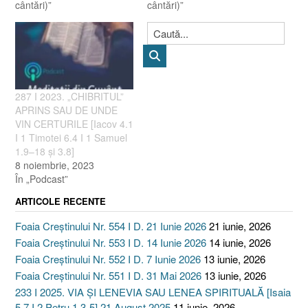
cântări)”
cântări)”
287 I 2023. „CHIBRITUL”
APRINS SAU DE UNDE
VIN CERTURILE [Iacov 4.1
I 1 Timotei 6.4 I 1 Samuel
1.9–18 și 3.8]
8 noiembrie, 2023
În „Podcast”
ARTICOLE RECENTE
Foaia Creștinului Nr. 554 I D. 21 Iunie 2026
21 iunie, 2026
Foaia Creștinului Nr. 553 I D. 14 Iunie 2026
14 iunie, 2026
Foaia Creștinului Nr. 552 I D. 7 Iunie 2026
13 iunie, 2026
Foaia Creștinului Nr. 551 I D. 31 Mai 2026
13 iunie, 2026
233 I 2025. VIA ȘI LENEVIA SAU LENEA SPIRITUALĂ [Isaia
5.7 I 2 Petru 1.3-5] 21 August 2025
11 iunie, 2026