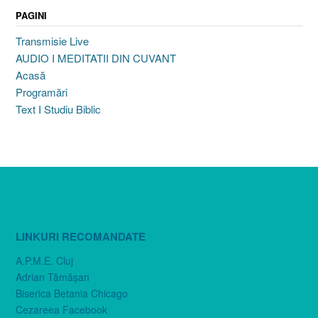
PAGINI
Transmisie Live
AUDIO I MEDITATII DIN CUVANT
Acasă
Programări
Text I Studiu Biblic
LINKURI RECOMANDATE
A.P.M.E. Cluj
Adrian Tămăşan
Biserica Betania Chicago
Cezareea Facebook