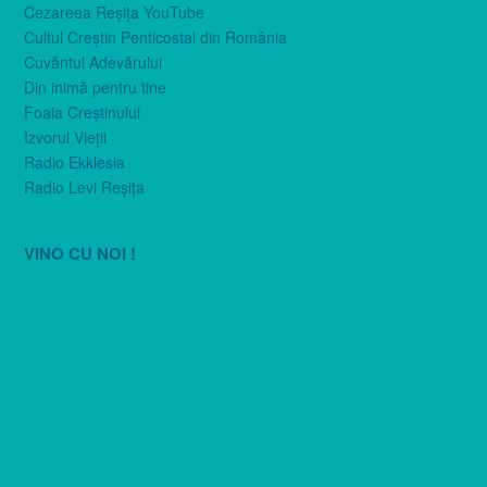
Cezareea Reşiţa YouTube
Cultul Creştin Penticostal din România
Cuvântul Adevărului
Din inimă pentru tine
Foaia Creştinului
Izvorul Vieţii
Radio Ekklesia
Radio Levi Reşiţa
VINO CU NOI !