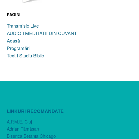
PAGINI
Transmisie Live
AUDIO I MEDITATII DIN CUVANT
Acasă
Programări
Text I Studiu Biblic
LINKURI RECOMANDATE
A.P.M.E. Cluj
Adrian Tămăşan
Biserica Betania Chicago