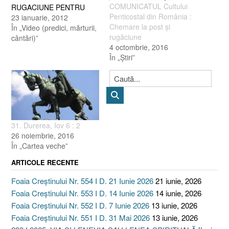
COMUNICATUL Cultului
RUGACIUNE PENTRU
Penticostal din România :
BISERICA LUI. DE CE?
23 ianuarie, 2012
Chemare la post şi
Pentru că trăim vremurile
În „Video (predici, mărturii,
rugăciune
de pe urmă şi DOMNUL
cântări)”
4 octombrie, 2016
ISUS doreşte ca Mireasa
În „Ştiri”
Lui să fie curată,
îndrăgostită de El, care Îl
ascultă şi-L caută cu o
dragoste fierbinte.…
31. Durerea, Iov 6 : 2
26 noiembrie, 2016
În „Cartea veche”
ARTICOLE RECENTE
Foaia Creștinului Nr. 554 I D. 21 Iunie 2026
21 iunie, 2026
Foaia Creștinului Nr. 553 I D. 14 Iunie 2026
14 iunie, 2026
Foaia Creștinului Nr. 552 I D. 7 Iunie 2026
13 iunie, 2026
Foaia Creștinului Nr. 551 I D. 31 Mai 2026
13 iunie, 2026