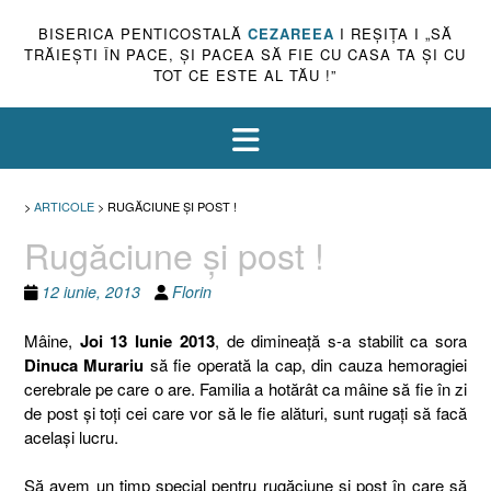
BISERICA PENTICOSTALĂ
CEZAREEA
I REŞIŢA I „SĂ
TRĂIEŞTI ÎN PACE, ŞI PACEA SĂ FIE CU CASA TA ŞI CU
TOT CE ESTE AL TĂU !”
>
ARTICOLE
>
RUGĂCIUNE ŞI POST !
Rugăciune şi post !
12 iunie, 2013
Florin
Mâine,
Joi 13 Iunie 2013
, de dimineaţă s-a stabilit ca sora
Dinuca Murariu
să fie operată la cap, din cauza hemoragiei
cerebrale pe care o are. Familia a hotărât ca mâine să fie în zi
de post şi toţi cei care vor să le fie alături, sunt rugaţi să facă
acelaşi lucru.
Să avem un timp special pentru rugăciune şi post în care să