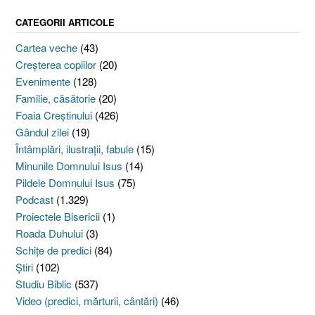
CATEGORII ARTICOLE
Cartea veche
(43)
Creşterea copiilor
(20)
Evenimente
(128)
Familie, căsătorie
(20)
Foaia Creştinului
(426)
Gândul zilei
(19)
Întâmplări, ilustraţii, fabule
(15)
Minunile Domnului Isus
(14)
Pildele Domnului Isus
(75)
Podcast
(1.329)
Proiectele Bisericii
(1)
Roada Duhului
(3)
Schiţe de predici
(84)
Ştiri
(102)
Studiu Biblic
(537)
Video (predici, mărturii, cântări)
(46)