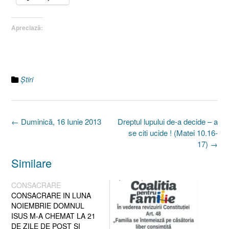
Apreciază:
Ştiri
Post
←
Duminică, 16 Iunie 2013
Dreptul lupului de-a decide – a
navigation
se citi ucide ! (Matei 10.16-
17)
→
Similare
CONSACRARE
CONSACRARE IN LUNA
NOIEMBRIE DOMNUL
ISUS M-A CHEMAT LA 21
DE ZILE DE POST SI