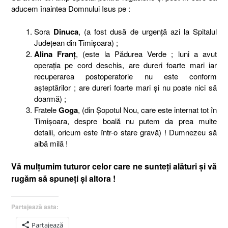
aducem înaintea Domnului Isus pe :
Sora
Dinuca
, (a fost dusă de urgenţă azi la Spitalul
Judeţean din Timişoara) ;
Alina Franţ
, (este la Pădurea Verde ; luni a avut
operaţia pe cord deschis, are dureri foarte mari iar
recuperarea postoperatorie nu este conform
aşteptărilor ; are dureri foarte mari şi nu poate nici să
doarmă) ;
Fratele
Goga
, (din Şopotul Nou, care este internat tot în
Timişoara, despre boală nu putem da prea multe
detalii, oricum este într-o stare gravă) ! Dumnezeu să
aibă milă !
Vă mulţumim tuturor celor care ne sunteţi alături şi vă
rugăm să spuneţi şi altora !
Partajează asta:
Partajează