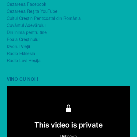
Cezareea Facebook
Cezareea Reşiţa YouTube
Cultul Creştin Penticostal din România
Cuvântul Adevărului
Din inimă pentru tine
Foaia Creştinului
Izvorul Vieţii
Radio Ekklesia
Radio Levi Reşiţa
VINO CU NOI !