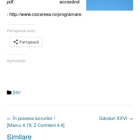
pdf
. accesând
: http://www.cezareea.ro/programare.
Partajează asta:
Partajează
Apreciază:
Ştiri
Post
←
În posesia lucrurilor !
Gânduri XXVI
→
navigation
[Marcu 4.19, 2 Corinteni 4.4]
Similare