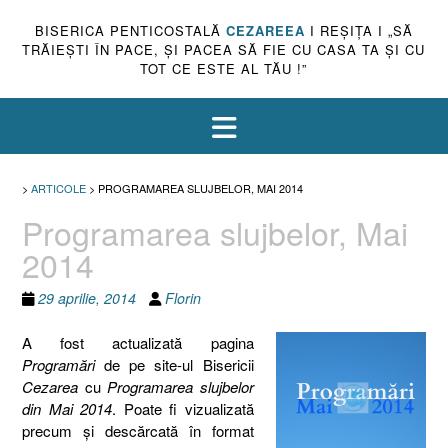
BISERICA PENTICOSTALĂ
CEZAREEA
I REŞIŢA I „SĂ
TRĂIEŞTI ÎN PACE, ŞI PACEA SĂ FIE CU CASA TA ŞI CU
TOT CE ESTE AL TĂU !”
>
ARTICOLE
>
PROGRAMAREA SLUJBELOR, MAI 2014
Programarea slujbelor, Mai
2014
29 aprilie, 2014
Florin
A fost actualizată pagina
Programări
de pe site-ul Bisericii
Cezarea
cu
Programarea slujbelor
din Mai 2014
. Poate fi vizualizată
precum şi descărcată în format