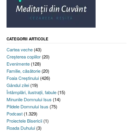
CATEGORII ARTICOLE
Cartea veche
(43)
Creşterea copiilor
(20)
Evenimente
(128)
Familie, căsătorie
(20)
Foaia Creştinului
(426)
Gândul zilei
(19)
Întâmplări, ilustraţii, fabule
(15)
Minunile Domnului Isus
(14)
Pildele Domnului Isus
(75)
Podcast
(1.329)
Proiectele Bisericii
(1)
Roada Duhului
(3)