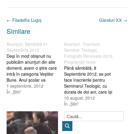
Post
←
Filadelfia Lugoj
Gânduri XX
→
navigation
Similare
Anunţuri, Sâmbătă 01
Anunţuri : Înscriere
Septembrie 2012
Seminar Teologic,
Deşi în mod obişnuit nu
Fotografii Renovare 2012,
publicăm anunţuri din alte
Programări texte
domenii, avem o ştire care
Până sâmbătă, 8
intră în categoria Veştilor
Septembrie 2012, se pot
Bune. Anul şcolar va
face înscrierile pentru
începe în data de 17
1 septembrie, 2012
Seminarul Teologic, cu
Septembrie 2012, cu o
În „Ştiri”
durata de doi ani, care îşi
săptămână mai târziu
desfăşoară cursurile în
10 august, 2012
decât era programat iniţial
cadrul Bisericii Izvorul
În „Ştiri”
! A fost actualizată
Vieţii. Pentru detalii sunaţi
Programarea serviciilor pe
la 0722 712 418, pastor
luna Septembrie 2012.
Ciprian Bîrsan. Pentru a
Poate fi…
vizualiza câteva fotografii,
(care arată aspecte ale