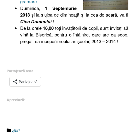
gramare
.
Duminică,
1 Septembrie
2013
şi la slujba de dimineaţă şi la cea de seară, va fi
Cina Domnului
!
De la orele
16,00
toţi învăţătorii de copii, sunt invitaţi să
vină la Biserică, pentru o întâlnire, care are ca scop,
pregătirea începerii noului an şcolar, 2013 – 2014 !
Partajează asta:
Partajează
Apreciază:
Ştiri