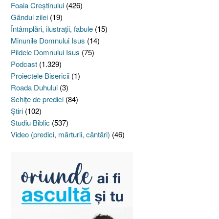
Foaia Creştinului
(426)
Gândul zilei
(19)
Întâmplări, ilustraţii, fabule
(15)
Minunile Domnului Isus
(14)
Pildele Domnului Isus
(75)
Podcast
(1.329)
Proiectele Bisericii
(1)
Roada Duhului
(3)
Schiţe de predici
(84)
Ştiri
(102)
Studiu Biblic
(537)
Video (predici, mărturii, cântări)
(46)