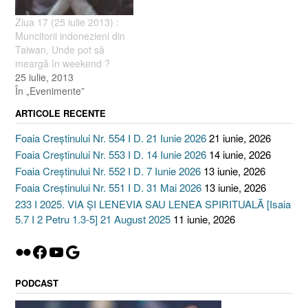
renovării clădirii Bisericii
Ziua 17 (25 iulie 2013) :
Cezareea), puteţi…
Muncitorii indonezieni din
Taiwan, Unde pot să
meargă în weekend ?
25 iulie, 2013
În „Evenimente”
ARTICOLE RECENTE
Foaia Creștinului Nr. 554 I D. 21 Iunie 2026
21 iunie, 2026
Foaia Creștinului Nr. 553 I D. 14 Iunie 2026
14 iunie, 2026
Foaia Creștinului Nr. 552 I D. 7 Iunie 2026
13 iunie, 2026
Foaia Creștinului Nr. 551 I D. 31 Mai 2026
13 iunie, 2026
233 I 2025. VIA ȘI LENEVIA SAU LENEA SPIRITUALĂ [Isaia
5.7 I 2 Petru 1.3-5] 21 August 2025
11 iunie, 2026
Flickr
Facebook
YouTube
Google
PODCAST