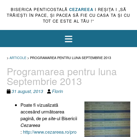
BISERICA PENTICOSTALĂ
CEZAREEA
I REŞIŢA I „SĂ
TRĂIEŞTI ÎN PACE, ŞI PACEA SĂ FIE CU CASA TA ŞI CU
TOT CE ESTE AL TĂU !”
>
ARTICOLE
>
PROGRAMAREA PENTRU LUNA SEPTEMBRIE 2013
Programarea pentru luna
Septembrie 2013
31 august, 2013
Florin
Poate fi vizualizată
accesând următoarea
pagină, de pe
site
-ul Bisericii
Cezareea
:
http://www.cezareea.ro/pro