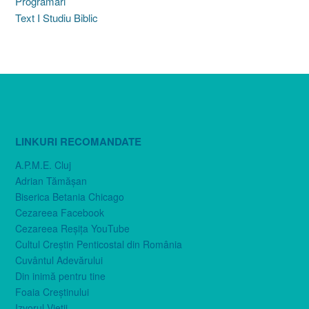
Programări
Text I Studiu Biblic
LINKURI RECOMANDATE
A.P.M.E. Cluj
Adrian Tămăşan
Biserica Betania Chicago
Cezareea Facebook
Cezareea Reşiţa YouTube
Cultul Creştin Penticostal din România
Cuvântul Adevărului
Din inimă pentru tine
Foaia Creştinului
Izvorul Vieţii