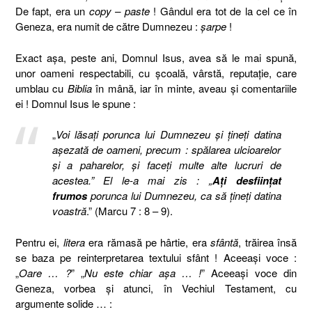
De fapt, era un
copy – paste
! Gândul era tot de la cel ce în
Geneza, era numit de către Dumnezeu :
şarpe
!
Exact aşa, peste ani, Domnul Isus, avea să le mai spună,
unor oameni respectabili, cu şcoală, vârstă, reputaţie, care
umblau cu
Biblia
în mână, iar în minte, aveau şi comentariile
ei ! Domnul Isus le spune :
„
Voi lăsaţi porunca lui Dumnezeu şi ţineţi datina
aşezată de oameni, precum : spălarea ulcioarelor
şi a paharelor, şi faceţi multe alte lucruri de
acestea.” El le-a mai zis : „
Aţi desfiinţat
frumos
porunca lui Dumnezeu, ca să ţineţi datina
voastră
.” (Marcu 7 : 8 – 9).
Pentru ei,
litera
era rămasă pe hârtie, era
sfântă
, trăirea însă
se baza pe reinterpretarea textului sfânt ! Aceeaşi voce :
„
Oare … ?
” „
Nu este chiar aşa … !
” Aceeaşi voce din
Geneza, vorbea şi atunci, în Vechiul Testament, cu
argumente solide … :