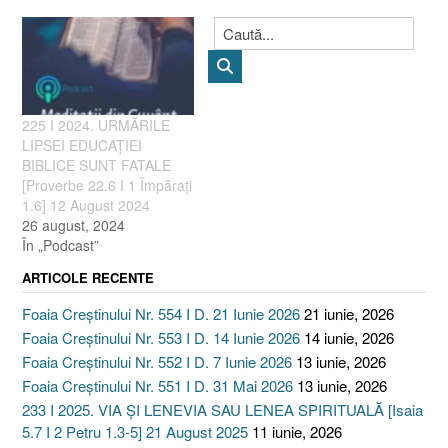
225 I 2024. URMĂRILE
LIPSEI EDUCAȚIEI
BIBLICE SUNT FATALE
[Proverbe 22.6 I 1 Împărați
1.6] 12 August 2024
26 august, 2024
În „Podcast”
ARTICOLE RECENTE
Foaia Creștinului Nr. 554 I D. 21 Iunie 2026
21 iunie, 2026
Foaia Creștinului Nr. 553 I D. 14 Iunie 2026
14 iunie, 2026
Foaia Creștinului Nr. 552 I D. 7 Iunie 2026
13 iunie, 2026
Foaia Creștinului Nr. 551 I D. 31 Mai 2026
13 iunie, 2026
233 I 2025. VIA ȘI LENEVIA SAU LENEA SPIRITUALĂ [Isaia
5.7 I 2 Petru 1.3-5] 21 August 2025
11 iunie, 2026