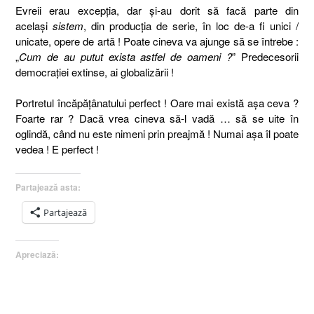
Evreii erau excepţia, dar şi-au dorit să facă parte din
acelaşi
sistem
, din producţia de serie, în loc de-a fi unici /
unicate, opere de artă ! Poate cineva va ajunge să se întrebe :
„
Cum de au putut exista astfel de oameni ?
” Predecesorii
democraţiei extinse, ai globalizării !
Portretul încăpăţânatului perfect ! Oare mai există aşa ceva ?
Foarte rar ? Dacă vrea cineva să-l vadă … să se uite în
oglindă, când nu este nimeni prin preajmă ! Numai aşa îl poate
vedea ! E perfect !
Partajează asta:
Partajează
Apreciază: