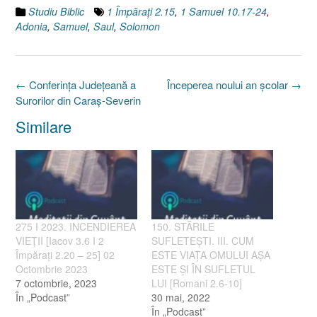
Studiu Biblic
1 Împăraţi 2.15
,
1 Samuel 10.17-24
,
Adonia
,
Samuel
,
Saul
,
Solomon
Post
←
Conferinţa Judeţeană a
Începerea noului an şcolar
→
navigation
Surorilor din Caraş-Severin
Similare
275 I 2023. INCENDIEREA
150. STĂRILE
VIEȚII [Iacov 3.6 I 2
SUFLETEŞTI. III. CUM
Împărați 2.20 – 25] 02
ESTE VIAŢA OMULUI AŞA
Octombrie 2023
ESTE ŞI ÎN SUFLETUL
7 octombrie, 2023
LUI [Romani 2.6-10]
În „Podcast”
30 mai, 2022
În „Podcast”