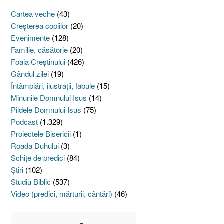
Cartea veche
(43)
Creşterea copiilor
(20)
Evenimente
(128)
Familie, căsătorie
(20)
Foaia Creştinului
(426)
Gândul zilei
(19)
Întâmplări, ilustraţii, fabule
(15)
Minunile Domnului Isus
(14)
Pildele Domnului Isus
(75)
Podcast
(1.329)
Proiectele Bisericii
(1)
Roada Duhului
(3)
Schiţe de predici
(84)
Ştiri
(102)
Studiu Biblic
(537)
Video (predici, mărturii, cântări)
(46)