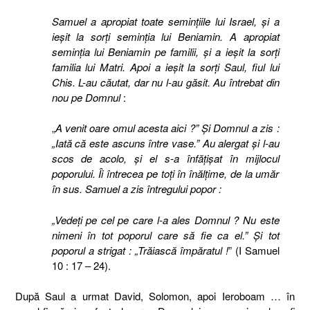
Samuel a apropiat toate seminţiile lui Israel, şi a
ieşit la sorţi seminţia lui Beniamin. A apropiat
seminţia lui Beniamin pe familii, şi a ieşit la sorţi
familia lui Matri. Apoi a ieşit la sorţi Saul, fiul lui
Chis. L-au căutat, dar nu l-au găsit. Au întrebat din
nou pe Domnul
:
„
A venit oare omul acesta aici ?” Şi Domnul a zis :
„Iată că este ascuns între vase.” Au alergat şi l-au
scos de acolo, şi el s-a înfăţişat în mijlocul
poporului. Îi întrecea pe toţi în înălţime, de la umăr
în sus. Samuel a zis întregului popor :
„Vedeţi pe cel pe care l-a ales Domnul ? Nu este
nimeni în tot poporul care să fie ca el.” Şi tot
poporul a strigat : „Trăiască împăratul !
” (I Samuel
10 : 17 – 24).
După Saul a urmat David, Solomon, apoi Ieroboam … în