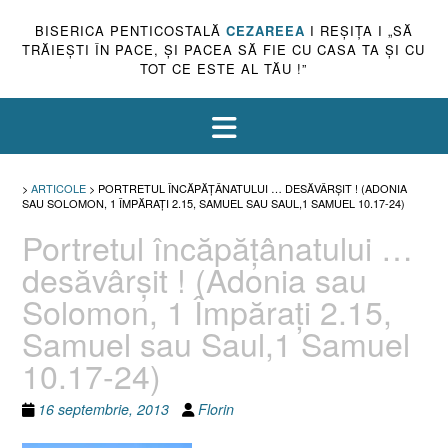
BISERICA PENTICOSTALĂ
CEZAREEA
I REŞIŢA I „SĂ
TRĂIEŞTI ÎN PACE, ŞI PACEA SĂ FIE CU CASA TA ŞI CU
TOT CE ESTE AL TĂU !”
>
ARTICOLE
>
PORTRETUL ÎNCĂPĂŢÂNATULUI … DESĂVÂRŞIT ! (ADONIA
SAU SOLOMON, 1 ÎMPĂRAŢI 2.15, SAMUEL SAU SAUL,1 SAMUEL 10.17-24)
Portretul încăpăţânatului …
desăvârşit ! (Adonia sau
Solomon, 1 Împăraţi 2.15,
Samuel sau Saul,1 Samuel
10.17-24)
16 septembrie, 2013
Florin