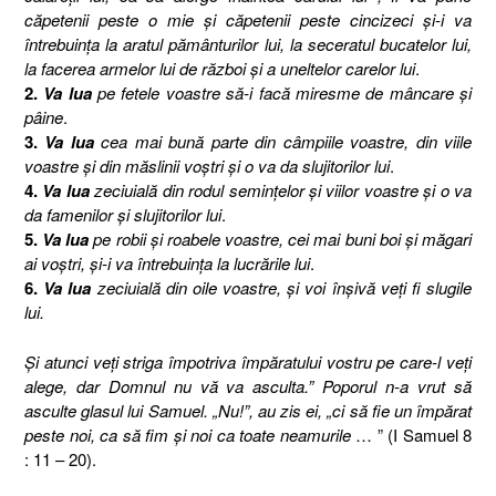
căpetenii peste o mie şi căpetenii peste cincizeci şi-i va
întrebuinţa la aratul pământurilor lui, la seceratul bucatelor lui,
la facerea armelor lui de război şi a uneltelor carelor lui
.
2.
Va lua
pe fetele voastre să-i facă miresme de mâncare şi
pâine
.
3.
Va lua
cea mai bună parte din câmpiile voastre, din viile
voastre şi din măslinii voştri şi o va da slujitorilor lui
.
4.
Va lua
zeciuială din rodul seminţelor şi viilor voastre şi o va
da famenilor şi slujitorilor lui
.
5.
Va lua
pe robii şi roabele voastre, cei mai buni boi şi măgari
ai voştri, şi-i va întrebuinţa la lucrările lui
.
6.
Va lua
zeciuială din oile voastre, şi voi înşivă veţi fi slugile
lui.
Şi atunci veţi striga împotriva împăratului vostru pe care-l veţi
alege, dar Domnul nu vă va asculta.” Poporul n-a vrut să
asculte glasul lui Samuel. „Nu!”, au zis ei, „ci să fie un împărat
peste noi, ca să fim şi noi ca toate neamurile
… ” (I Samuel 8
: 11 – 20).