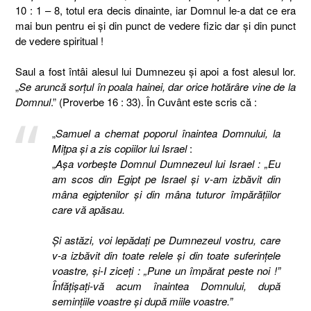
10 : 1 – 8, totul era decis dinainte, iar Domnul le-a dat ce era
mai bun pentru ei şi din punct de vedere fizic dar şi din punct
de vedere spiritual !
Saul a fost întâi alesul lui Dumnezeu şi apoi a fost alesul lor.
„
Se aruncă sorţul în poala hainei, dar orice hotărâre vine de la
Domnul
.” (Proverbe 16 : 33). În Cuvânt este scris că :
„
Samuel a chemat poporul înaintea Domnului, la
Miţpa şi a zis copiilor lui Israel
:
„
Aşa vorbeşte Domnul Dumnezeul lui Israel : „Eu
am scos din Egipt pe Israel şi v-am izbăvit din
mâna egiptenilor şi din mâna tuturor împărăţiilor
care vă apăsau.
Şi astăzi, voi lepădaţi pe Dumnezeul vostru, care
v-a izbăvit din toate relele şi din toate suferinţele
voastre, şi-I ziceţi : „Pune un împărat peste noi !”
Înfăţişaţi-vă acum înaintea Domnului, după
seminţiile voastre şi după miile voastre.”