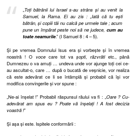
„
Toţi bătrânii lui Israel s-au strâns şi au venit la
Samuel, la Rama. Ei au zis : „Iată că tu eşti
bătrân, şi copiii tăi nu calcă pe urmele tale ; acum
pune un împărat peste noi să ne judece,
cum au
toate neamurile
.” (I Samuel 8 : 4 – 5).
Şi pe vremea Domnului Isus era şi vorbeşte şi în vremea
noastră ! O
voce
care tot va
şopti
,
răzvrăti
etc., până
Dumnezeu o va amuţi … undeva unde vor ajunge toţi cei ce-
au ascultat-o, care … după o bucată de veşnicie, vor realiza
că este adevărat ce li se întâmplă şi probabil că îşi vor
modifica convingerile şi vor spune :
„Ne-ai înşelat !” Probabil răspunsul răului va fi : „
Oare ? Cu-
adevărat am spus eu ? Poate vă înşelaţi ! A fost decizia
voastră !
”
Şi aşa şi este. Ispitele conformării :