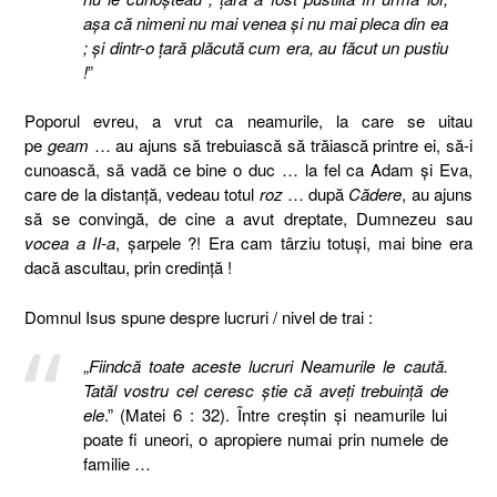
aşa că nimeni nu mai venea şi nu mai pleca din ea
; şi dintr-o ţară plăcută cum era, au făcut un pustiu
!
”
Poporul evreu, a vrut ca neamurile, la care se uitau
pe
geam
… au ajuns să trebuiască să trăiască printre ei, să-i
cunoască, să vadă ce bine o duc … la fel ca Adam şi Eva,
care de la distanţă, vedeau totul
roz
… după
Cădere
, au ajuns
să se convingă, de cine a avut dreptate, Dumnezeu sau
vocea a II-a
, şarpele ?! Era cam târziu totuşi, mai bine era
dacă ascultau, prin credinţă !
Domnul Isus spune despre lucruri / nivel de trai :
„
Fiindcă toate aceste lucruri Neamurile le caută.
Tatăl vostru cel ceresc ştie că aveţi trebuinţă de
ele
.” (Matei 6 : 32). Între creştin şi neamurile lui
poate fi uneori, o apropiere numai prin numele de
familie …