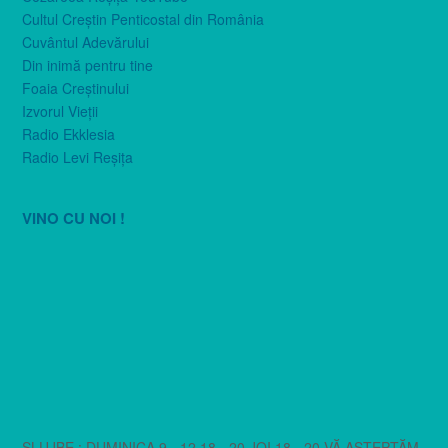
Cultul Creştin Penticostal din România
Cuvântul Adevărului
Din inimă pentru tine
Foaia Creştinului
Izvorul Vieţii
Radio Ekklesia
Radio Levi Reşiţa
VINO CU NOI !
SLUJBE : DUMINICA 9 - 12 18 - 20 JOI 18 - 20 VĂ AȘTEPTĂM