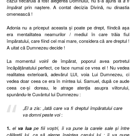
cazul fiecăruia a fost alegerea Domnului, nu s-a ajuns la
a fi
împărat
prin naştere. A contat decizia Divină, nu dinastia
omenească !
Adonia nu a priceput aceasta şi poate pe drept, fiindcă aşa
era mentalitatea neamurilor / mediul în care trăia fiul
împăratului, care fiind cel mai mare, considera că are dreptul !
A uitat că Dumnezeu decide !
La momentul
voirii
de împărat, poporul avea portretul
încăpăţânatului perfect, ce face numai ce vrea el ! Nu vedea
realitatea exterioară, adevărul LUI, voia Lui Dumnezeu, ci
vedea doar ceea ce era în mintea lui. Samuel, după ce aude
ceea ce-şi doreau, le atrage atenţia asupra viitorului,
spunându-le Cuvântul lui Dumnezeu :
„
El a zis: „Iată care va fi dreptul împăratului care
va domni peste voi
:
1.
el
va lua
pe fiii voştri, îi va pune la carele sale şi între
călăreţii lui, ca să alerge înaintea carului lui ; îi va pune