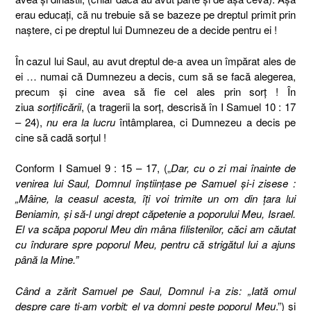
erau educaţi, că nu trebuie să se bazeze pe dreptul primit prin
naştere, ci pe dreptul lui Dumnezeu de a decide pentru ei !
În cazul lui Saul, au avut dreptul de-a avea un împărat ales de
ei … numai că Dumnezeu a decis, cum să se facă alegerea,
precum şi cine avea să fie cel ales prin sorţ ! În
ziua
sorţificării
, (a tragerii la sorţ, descrisă în I Samuel 10 : 17
– 24),
nu era la lucru
întâmplarea, ci Dumnezeu a decis pe
cine să cadă sorţul !
Conform I Samuel 9 : 15 – 17, („
Dar, cu o zi mai înainte de
venirea lui Saul, Domnul înştiinţase pe Samuel şi-i zisese :
„Mâine, la ceasul acesta, îţi voi trimite un om din ţara lui
Beniamin, şi să-l ungi drept căpetenie a poporului Meu, Israel.
El va scăpa poporul Meu din mâna filistenilor, căci am căutat
cu îndurare spre poporul Meu, pentru că strigătul lui a ajuns
până la Mine.”
Când a zărit Samuel pe Saul, Domnul i-a zis: „Iată omul
despre care ţi-am vorbit; el va domni peste poporul Meu
.”) şi