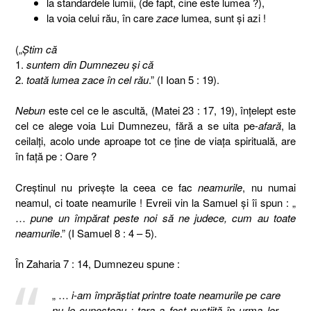
la standardele lumii, (de fapt, cine este lumea ?),
la voia celui rău, în care
zace
lumea, sunt şi azi !
(„
Ştim că
1.
suntem din Dumnezeu şi că
2.
toată lumea zace în cel rău
.” (I Ioan 5 : 19).
Nebun
este cel ce le ascultă, (Matei 23 : 17, 19), înţelept este
cel ce alege voia Lui Dumnezeu, fără a se uita pe-
afară
, la
ceilalţi, acolo unde aproape tot ce ţine de viaţa spirituală, are
în faţă pe : Oare ?
Creştinul nu priveşte la ceea ce fac
neamurile
, nu numai
neamul, ci toate neamurile ! Evreii vin la Samuel şi îi spun : „
…
pune un împărat peste noi să ne judece, cum au toate
neamurile
.” (I Samuel 8 : 4 – 5).
În Zaharia 7 : 14, Dumnezeu spune :
„ …
i-am împrăştiat printre toate neamurile pe care
nu le cunoşteau ; ţara a fost pustiită în urma lor,