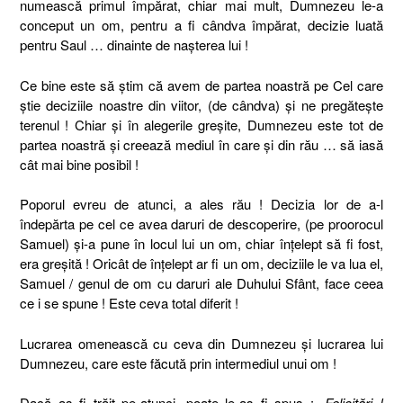
numească primul împărat, chiar mai mult, Dumnezeu le-a
conceput un om, pentru a fi cândva împărat, decizie luată
pentru Saul … dinainte de naşterea lui !
Ce bine este să ştim că avem de partea noastră pe Cel care
ştie deciziile noastre din viitor, (de cândva) şi ne pregăteşte
terenul ! Chiar şi în alegerile greşite, Dumnezeu este tot de
partea noastră şi creează mediul în care şi din rău … să iasă
cât mai bine posibil !
Poporul evreu de atunci, a ales rău ! Decizia lor de a-l
îndepărta pe cel ce avea daruri de descoperire, (pe proorocul
Samuel) şi-a pune în locul lui un om, chiar înţelept să fi fost,
era greşită ! Oricât de înţelept ar fi un om, deciziile le va lua el,
Samuel / genul de om cu daruri ale Duhului Sfânt, face ceea
ce i se spune ! Este ceva total diferit !
Lucrarea omenească cu ceva din Dumnezeu şi lucrarea lui
Dumnezeu, care este făcută prin intermediul unui om !
Dacă aş fi trăit pe-atunci, poate le-aş fi spus : „
Felicitări !