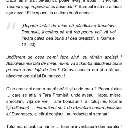
Tocmai v-aţi împovărat cu şase dări !
” Samuel însă nu a făcut
aşa ceva ! El le spune, la un timp după aceea :
„
Departe iarăşi de mine să păcătuiesc împotriva
Domnului, încetând să mă rog pentru voi! Vă voi
învăţa calea cea bună şi cea dreaptă
”. (I Samuel
12 : 23)
„
Indiferent de ceea ce-mi face altul, eu rămân acelaşi !
Atitudinea rea faţă de mine, nu-mi va schimba atitudinea bună
pe care o am faţă de tine !
” Cumva aceata era şi a rămas,
gândirea omului lui Dumnezeu !
Cine erau cei care s-au răzvrătit şi unde erau ? Poporul ales
… care se afla în Ţara Promisă, unde aveau : lapte, miere,
smochini, viţă de vie + alte bonusuri ! Şi totuşi ei, tocmai
îşi
editaseră
…
Formularul nr. 1 de răzvrătire contra deciziilor
lui Dumnezeu
, al cărui conţinut l-au redactat şi semnat !
Totul era oficial, cu hârtie … tocmai inventaseră democraţia !