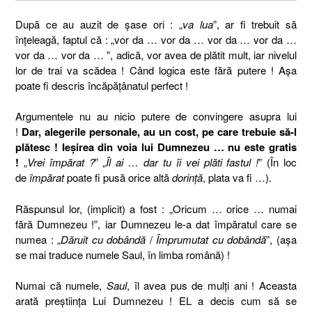
După ce au auzit de şase ori : „
va lua
”, ar fi trebuit să
înţeleagă, faptul că : „vor da … vor da … vor da … vor da …
vor da … vor da … ”, adică, vor avea de plătit mult, iar nivelul
lor de trai va scădea ! Când logica este fără putere ! Aşa
poate fi descris încăpăţânatul perfect !
Argumentele nu au nicio putere de convingere asupra lui
!
Dar, alegerile personale, au un cost, pe care trebuie să-l
plătesc ! Ieşirea din voia lui Dumnezeu … nu este gratis
!
„
Vrei împărat ?
” „
Îl ai … dar tu îi vei plăti fastul !
” (În loc
de
împărat
poate fi pusă orice altă
dorinţă
, plata va fi …).
Răspunsul lor, (implicit) a fost : „Oricum … orice … numai
fără Dumnezeu !”, iar Dumnezeu le-a dat împăratul care se
numea : „
Dăruit cu dobândă
/
Împrumutat cu dobândă
”, (aşa
se mai traduce numele Saul, în limba română) !
Numai că numele,
Saul
, îl avea pus de mulţi ani ! Aceasta
arată preştiinţa Lui Dumnezeu ! EL a decis cum să se