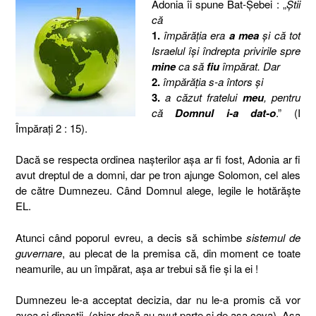
Adonia îi spune Bat-Şebei : „
Ştii
că
1.
împărăţia era
a mea
şi că tot
Israelul îşi îndrepta privirile spre
mine
ca să
fiu
împărat. Dar
2.
împărăţia s-a întors şi
3.
a căzut fratelui
meu
, pentru
că
Domnul i-a dat-o
.” (I
Împăraţi 2 : 15).
Dacă se respecta ordinea naşterilor aşa ar fi fost, Adonia ar fi
avut dreptul de a domni, dar pe tron ajunge Solomon, cel ales
de către Dumnezeu. Când Domnul alege, legile le hotărăşte
EL.
Atunci când poporul evreu, a decis să schimbe
sistemul de
guvernare
, au plecat de la premisa că, din moment ce toate
neamurile, au un împărat, aşa ar trebui să fie şi la ei !
Dumnezeu le-a acceptat decizia, dar nu le-a promis că vor
avea şi dinastii, (chiar dacă au avut parte şi de aşa ceva). Aşa