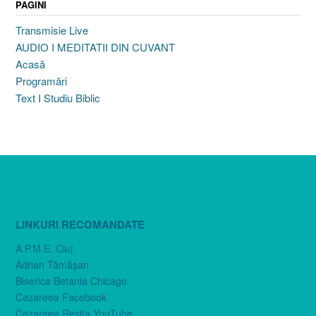
PAGINI
Transmisie Live
AUDIO I MEDITATII DIN CUVANT
Acasă
Programări
Text I Studiu Biblic
LINKURI RECOMANDATE
A.P.M.E. Cluj
Adrian Tămăşan
Biserica Betania Chicago
Cezareea Facebook
Cezareea Reşiţa YouTube