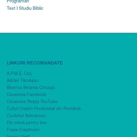
Programări
Text I Studiu Biblic
LINKURI RECOMANDATE
A.P.M.E. Cluj
Adrian Tămăşan
Biserica Betania Chicago
Cezareea Facebook
Cezareea Reşiţa YouTube
Cultul Creştin Penticostal din România
Cuvântul Adevărului
Din inimă pentru tine
Foaia Creştinului
Izvorul Vieţii