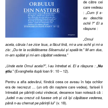
de către cei
care vedeau
: „
Cum ţi s-
au deschis
ochii ?” El a
răspuns :
„Omul
acela, căruia I se zice Isus, a făcut tină, mi-a uns ochii şi mi-a
zis: „Du-te la scăldătoarea Siloamului şi spală-te.” M-am dus,
m-am spălat şi mi-am căpătat vederea.”
„Unde este Omul acela?”, l-au întrebat ei. El a răspuns : „
Nu
ştiu
.”
(Evanghelia după Ioan 9 : 10 – 12).
Pentru a afla adevărul, fiindcă ceea ce aveau în faţa ochilor
era de necrezut … (un orb din naştere care vedea), fariseii îi
întreabă pe părinţii celui vindecat, deoarece Ioan notează că :
„
Iudeii n-au crezut că fusese orb şi că îşi căpătase vederea,
până n-au chemat pe părinţii lui
” (v. 18).