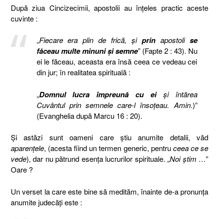
După ziua Cincizecimii, apostolii au înţeles practic aceste
cuvinte :
„
Fiecare era plin de frică, şi
prin
apostoli
se
făceau multe minuni şi semne
” (Fapte 2 : 43). Nu
ei le făceau, aceasta era însă ceea ce vedeau cei
din jur; în realitatea spirituală :
„
Domnul lucra împreună cu ei
şi întărea
Cuvântul prin semnele care-l însoţeau. Amin
.)”
(Evanghelia după Marcu 16 : 20).
Şi astăzi sunt oameni care ştiu anumite detalii, văd
aparenţele
, (acesta fiind un termen generic, pentru
ceea ce se
vede
), dar nu pătrund esenţa lucrurilor spirituale. „
Noi ştim
…”
Oare ?
Un verset la care este bine să medităm, înainte de-a pronunţa
anumite judecăţi este :