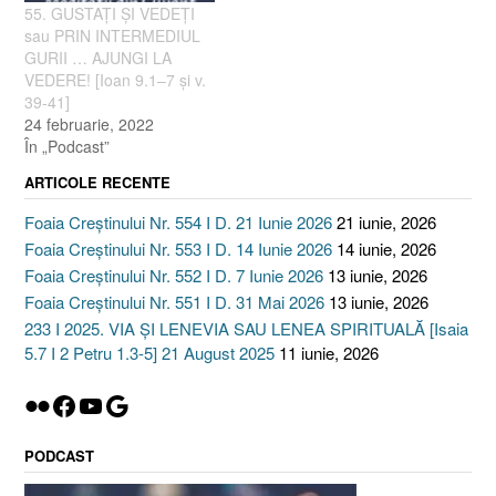
55. GUSTAŢI ŞI VEDEŢI
sau PRIN INTERMEDIUL
GURII … AJUNGI LA
VEDERE! [Ioan 9.1–7 şi v.
39-41]
24 februarie, 2022
În „Podcast”
ARTICOLE RECENTE
Foaia Creștinului Nr. 554 I D. 21 Iunie 2026
21 iunie, 2026
Foaia Creștinului Nr. 553 I D. 14 Iunie 2026
14 iunie, 2026
Foaia Creștinului Nr. 552 I D. 7 Iunie 2026
13 iunie, 2026
Foaia Creștinului Nr. 551 I D. 31 Mai 2026
13 iunie, 2026
233 I 2025. VIA ȘI LENEVIA SAU LENEA SPIRITUALĂ [Isaia
5.7 I 2 Petru 1.3-5] 21 August 2025
11 iunie, 2026
Flickr
Facebook
YouTube
Google
PODCAST