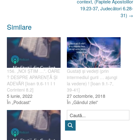
context, (Faptele Apostolilor
19.23-37, Judecători 6.28-
31)
→
Similare
156. „NOI ŞTIM …”. OARE
Gustaţi şi vedeţi (prin
? DESPRE APARENŢĂ ŞI
intermediul gurii … ajungi
ADEVĂR [Ioan 9.6-11 I 1
la vedere) ! [Ioan 9.1-7,
Corinteni 8.2]
39-41]
5 iunie, 2022
27 octombrie, 2018
În „Podcast”
În „Gândul zilei”