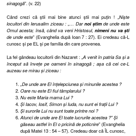
sinagogă
”. (v. 22)
Când crezi că ştii mai bine atunci ştii mai puţin ! „
Nişte
locuitori din Ierusalim ziceau :
„…
Dar
noi ştim
de unde este
Omul acesta; însă, când va veni Hristosul,
nimeni nu va şti
de unde este
” (Evanghelia după Ioan 7 : 27). Ei credeau că-L
cunosc şi pe EL şi pe familia din care provenea.
La fel gândeau locuitorii din Nazaret : „
A venit în patria Sa şi a
început să înveţe pe oameni în sinagogă ; aşa că cei ce-L
auzeau se mirau şi ziceau :
„De unde are El înţelepciunea şi minunile acestea ?
Oare nu este El fiul tâmplarului ?
Nu este Maria mama Lui ?
Şi Iacov, Iosif, Simon şi Iuda, nu sunt ei fraţii Lui ?
Şi surorile Lui nu sunt toate printre noi ?
Atunci de unde are El toate lucrurile acestea ?” Şi
găseau astfel în El o pricină de poticnire
” (Evanghelia
după Matei 13 : 54 – 57). Credeau doar că ÎL cunosc,