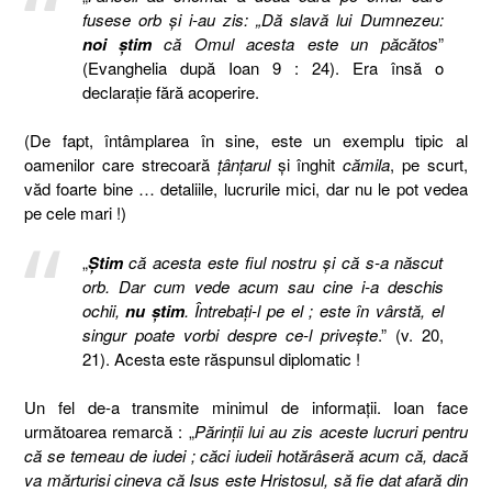
fusese orb şi i-au zis: „Dă slavă lui Dumnezeu:
noi ştim
că Omul acesta este un păcătos
”
(Evanghelia după Ioan 9 : 24). Era însă o
declaraţie fără acoperire.
(De fapt, întâmplarea în sine, este un exemplu tipic al
oamenilor care strecoară
ţânţarul
şi înghit
cămila
, pe scurt,
văd foarte bine … detaliile, lucrurile mici, dar nu le pot vedea
pe cele mari !)
„
Ştim
că acesta este fiul nostru şi că s-a născut
orb. Dar cum vede acum sau cine i-a deschis
ochii,
nu ştim
. Întrebaţi-l pe el ; este în vârstă, el
singur poate vorbi despre ce-l priveşte
.” (v. 20,
21). Acesta este răspunsul diplomatic !
Un fel de-a transmite minimul de informaţii. Ioan face
următoarea remarcă : „
Părinţii lui au zis aceste lucruri pentru
că se temeau de iudei ; căci iudeii hotărâseră acum că, dacă
va mărturisi cineva că Isus este Hristosul, să fie dat afară din