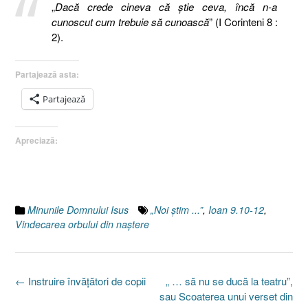
„
Dacă crede cineva că ştie ceva, încă n-a
cunoscut cum trebuie să cunoască
” (I Corinteni 8 :
2).
Partajează asta:
Partajează
Apreciază:
Minunile Domnului Isus
„Noi ştim ...”
,
Ioan 9.10-12
,
Vindecarea orbului din naştere
Post
←
Instruire învăţători de copii
„ … să nu se ducă la teatru”,
navigation
sau Scoaterea unui verset din