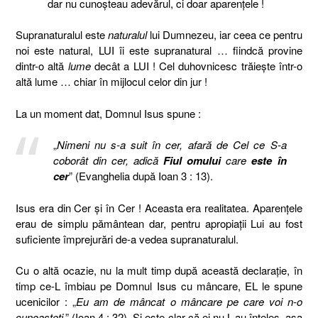
dar nu cunoşteau adevărul, ci doar aparenţele !
Supranaturalul este
naturalul
lui Dumnezeu, iar ceea ce pentru
noi este natural, LUI îi este supranatural … fiindcă provine
dintr-o altă
lume
decât a LUI ! Cel duhovnicesc trăieşte într-o
altă lume … chiar în mijlocul celor din jur !
La un moment dat, Domnul Isus spune :
„
Nimeni nu s-a suit în cer, afară de Cel ce S-a
coborât din cer, adică
Fiul omului
care
este în
cer
” (Evanghelia după Ioan 3 : 13).
Isus era din Cer şi în Cer ! Aceasta era realitatea. Aparenţele
erau de simplu pământean dar, pentru apropiaţii Lui au fost
suficiente împrejurări de-a vedea supranaturalul.
Cu o altă ocazie, nu la mult timp după această declaraţie, în
timp ce-L îmbiau pe Domnul Isus cu mâncare, EL le spune
ucenicilor : „
Eu am de mâncat o mâncare pe care voi n-o
cunoaşteţi
.” (Ioan 4 : 32). Şi este clar că ei nu L-au înţeles, aşa