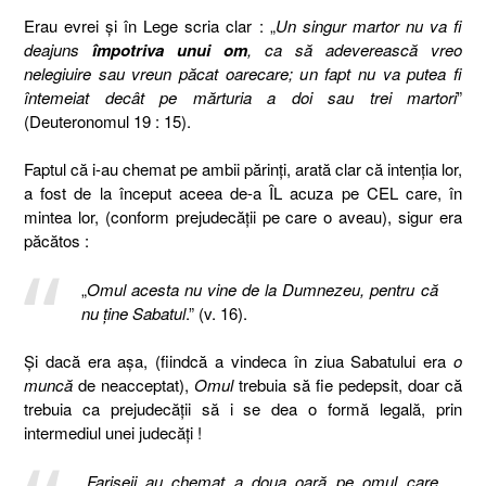
Erau evrei şi în Lege scria clar : „
Un singur martor nu va fi
deajuns
împotriva unui om
, ca să adeverească vreo
nelegiuire sau vreun păcat oarecare; un fapt nu va putea fi
întemeiat decât pe mărturia a doi sau trei martori
”
(Deuteronomul 19 : 15).
Faptul că i-au chemat pe ambii părinţi, arată clar că intenţia lor,
a fost de la început aceea de-a ÎL acuza pe CEL care, în
mintea lor, (conform prejudecăţii pe care o aveau), sigur era
păcătos :
„
Omul acesta nu vine de la Dumnezeu, pentru că
nu ţine Sabatul
.” (v. 16).
Şi dacă era aşa, (fiindcă a vindeca în ziua Sabatului era
o
muncă
de neacceptat),
Omul
trebuia să fie pedepsit, doar că
trebuia ca prejudecăţii să i se dea o formă legală, prin
intermediul unei judecăţi !
„
Fariseii au chemat a doua oară pe omul care