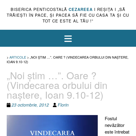
BISERICA PENTICOSTALĂ
CEZAREEA
I REŞIŢA I „SĂ
TRĂIEŞTI ÎN PACE, ŞI PACEA SĂ FIE CU CASA TA ŞI CU
TOT CE ESTE AL TĂU !”
>
ARTICOLE
>
„NOI ŞTIM …”. OARE ? (VINDECAREA ORBULUI DIN NAŞTERE,
IOAN 9.10-12)
„Noi ştim …”. Oare ?
(Vindecarea orbului din
naştere, Ioan 9.10-12)
23 octombrie, 2012
Florin
Fostul
nevăzător
este întrebat