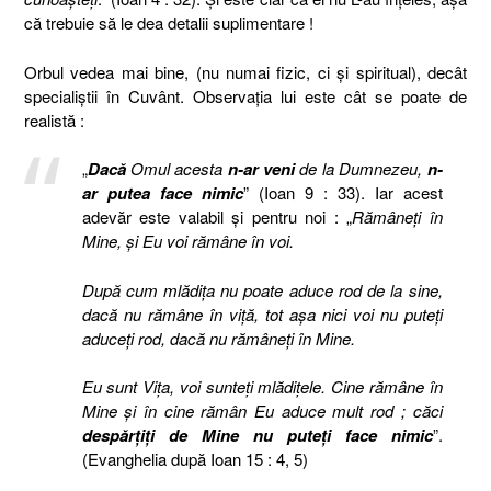
că trebuie să le dea detalii suplimentare !
Orbul vedea mai bine, (nu numai fizic, ci şi spiritual), decât
specialiştii în Cuvânt. Observaţia lui este cât se poate de
realistă :
„
Dacă
Omul acesta
n-ar veni
de la Dumnezeu,
n-
ar putea face nimic
” (Ioan 9 : 33). Iar acest
adevăr este valabil şi pentru noi : „
Rămâneţi în
Mine, şi Eu voi rămâne în voi.
După cum mlădiţa nu poate aduce rod de la sine,
dacă nu rămâne în viţă, tot aşa nici voi nu puteţi
aduceţi rod, dacă nu rămâneţi în Mine.
Eu sunt Viţa, voi sunteţi mlădiţele. Cine rămâne în
Mine şi în cine rămân Eu aduce mult rod ; căci
despărţiţi de Mine nu puteţi face nimic
”.
(Evanghelia după Ioan 15 : 4, 5)