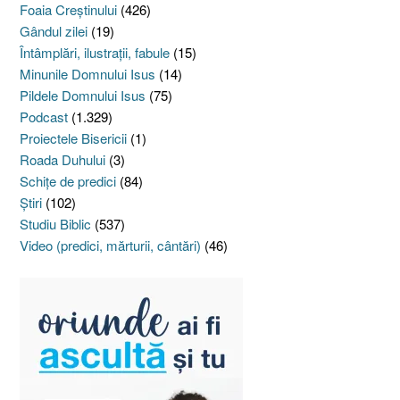
Foaia Creştinului
(426)
Gândul zilei
(19)
Întâmplări, ilustraţii, fabule
(15)
Minunile Domnului Isus
(14)
Pildele Domnului Isus
(75)
Podcast
(1.329)
Proiectele Bisericii
(1)
Roada Duhului
(3)
Schiţe de predici
(84)
Ştiri
(102)
Studiu Biblic
(537)
Video (predici, mărturii, cântări)
(46)