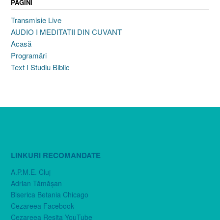
PAGINI
Transmisie Live
AUDIO I MEDITATII DIN CUVANT
Acasă
Programări
Text I Studiu Biblic
LINKURI RECOMANDATE
A.P.M.E. Cluj
Adrian Tămăşan
Biserica Betania Chicago
Cezareea Facebook
Cezareea Reşiţa YouTube