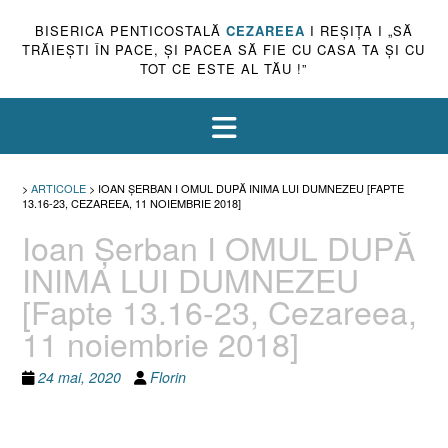
BISERICA PENTICOSTALĂ
CEZAREEA
I REŞIŢA I „SĂ
TRĂIEŞTI ÎN PACE, ŞI PACEA SĂ FIE CU CASA TA ŞI CU
TOT CE ESTE AL TĂU !”
>
ARTICOLE
>
IOAN ŞERBAN I OMUL DUPĂ INIMA LUI DUMNEZEU [FAPTE
13.16-23, CEZAREEA, 11 NOIEMBRIE 2018]
Ioan Şerban I OMUL DUPĂ
INIMA LUI DUMNEZEU
[Fapte 13.16-23, Cezareea,
11 noiembrie 2018]
24 mai, 2020
Florin