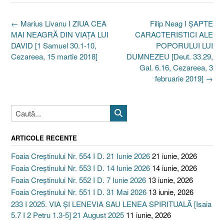
Post
←
Marius Livanu I ZIUA CEA
Filip Neag I ŞAPTE
navigation
MAI NEAGRĂ DIN VIAŢA LUI
CARACTERISTICI ALE
DAVID [1 Samuel 30.1-10,
POPORULUI LUI
Cezareea, 15 martie 2018]
DUMNEZEU [Deut. 33.29,
Gal. 6.16, Cezareea, 3
februarie 2019]
→
ARTICOLE RECENTE
Foaia Creștinului Nr. 554 I D. 21 Iunie 2026
21 iunie, 2026
Foaia Creștinului Nr. 553 I D. 14 Iunie 2026
14 iunie, 2026
Foaia Creștinului Nr. 552 I D. 7 Iunie 2026
13 iunie, 2026
Foaia Creștinului Nr. 551 I D. 31 Mai 2026
13 iunie, 2026
233 I 2025. VIA ȘI LENEVIA SAU LENEA SPIRITUALĂ [Isaia
5.7 I 2 Petru 1.3-5] 21 August 2025
11 iunie, 2026