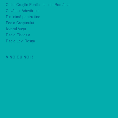
Cultul Creştin Penticostal din România
Cuvântul Adevărului
Din inimă pentru tine
Foaia Creştinului
Izvorul Vieţii
Radio Ekklesia
Radio Levi Reşiţa
VINO CU NOI !