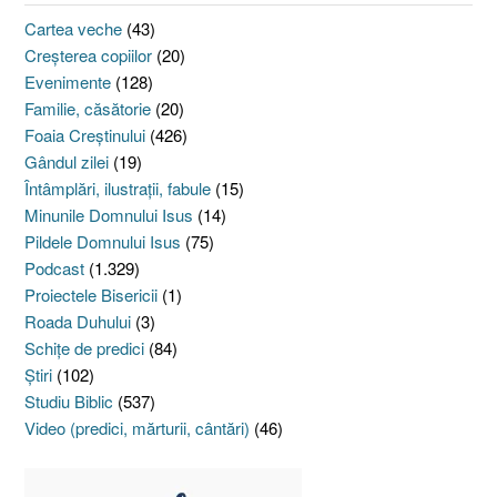
Cartea veche
(43)
Creşterea copiilor
(20)
Evenimente
(128)
Familie, căsătorie
(20)
Foaia Creştinului
(426)
Gândul zilei
(19)
Întâmplări, ilustraţii, fabule
(15)
Minunile Domnului Isus
(14)
Pildele Domnului Isus
(75)
Podcast
(1.329)
Proiectele Bisericii
(1)
Roada Duhului
(3)
Schiţe de predici
(84)
Ştiri
(102)
Studiu Biblic
(537)
Video (predici, mărturii, cântări)
(46)