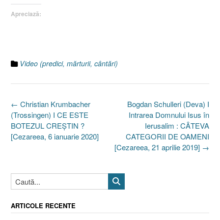
Apreciază:
Video (predici, mărturii, cântări)
Post
←
Christian Krumbacher
Bogdan Schulleri (Deva) I
navigation
(Trossingen) I CE ESTE
Intrarea Domnului Isus în
BOTEZUL CREŞTIN ?
Ierusalim : CÂTEVA
[Cezareea, 6 ianuarie 2020]
CATEGORII DE OAMENI
[Cezareea, 21 aprilie 2019]
→
ARTICOLE RECENTE