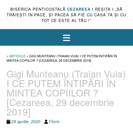
BISERICA PENTICOSTALĂ
CEZAREEA
I REŞIŢA I „SĂ
TRĂIEŞTI ÎN PACE, ŞI PACEA SĂ FIE CU CASA TA ŞI CU
TOT CE ESTE AL TĂU !”
>
ARTICOLE
>
GIGI MUNTEANU (TRAIAN VUIA) I CE PUTEM ÎNTIPĂRI ÎN
MINTEA COPIILOR ? [CEZAREEA, 29 DECEMBRIE 2019]
Gigi Munteanu (Traian Vuia)
I CE PUTEM ÎNTIPĂRI ÎN
MINTEA COPIILOR ?
[Cezareea, 29 decembrie
2019]
29 aprilie, 2020
Florin