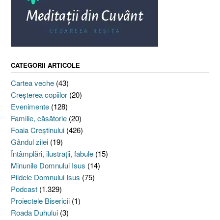
CATEGORII ARTICOLE
Cartea veche
(43)
Creşterea copiilor
(20)
Evenimente
(128)
Familie, căsătorie
(20)
Foaia Creştinului
(426)
Gândul zilei
(19)
Întâmplări, ilustraţii, fabule
(15)
Minunile Domnului Isus
(14)
Pildele Domnului Isus
(75)
Podcast
(1.329)
Proiectele Bisericii
(1)
Roada Duhului
(3)