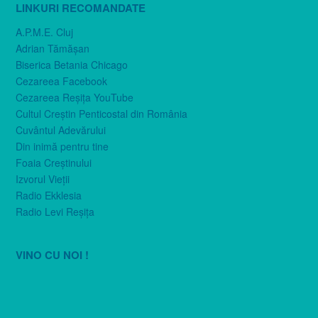
LINKURI RECOMANDATE
A.P.M.E. Cluj
Adrian Tămăşan
Biserica Betania Chicago
Cezareea Facebook
Cezareea Reşiţa YouTube
Cultul Creştin Penticostal din România
Cuvântul Adevărului
Din inimă pentru tine
Foaia Creştinului
Izvorul Vieţii
Radio Ekklesia
Radio Levi Reşiţa
VINO CU NOI !