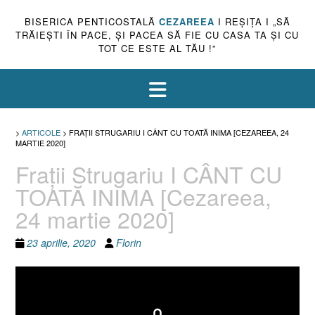
BISERICA PENTICOSTALĂ
CEZAREEA
I REŞIŢA I „SĂ
TRĂIEŞTI ÎN PACE, ŞI PACEA SĂ FIE CU CASA TA ŞI CU
TOT CE ESTE AL TĂU !”
>
ARTICOLE
>
FRAŢII STRUGARIU I CÂNT CU TOATĂ INIMA [CEZAREEA, 24
MARTIE 2020]
Fraţii Strugariu I CÂNT CU
TOATĂ INIMA [Cezareea,
24 martie 2020]
23 aprilie, 2020
Florin