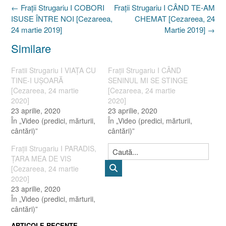
Post
←
Fraţii Strugariu I COBORI
Fraţii Strugariu I CÂND TE-AM
navigation
ISUSE ÎNTRE NOI [Cezareea,
CHEMAT [Cezareea, 24
24 martie 2019]
Martie 2019]
→
Similare
Fratii Strugariu I VIAŢA CU
Fraţii Strugariu I CÂND
TINE-I UŞOARĂ
SENINUL MI SE STINGE
[Cezareea, 24 martie
[Cezareea, 24 martie
2020]
2020]
23 aprilie, 2020
23 aprilie, 2020
În „Video (predici, mărturii,
În „Video (predici, mărturii,
cântări)”
cântări)”
Fraţii Strugariu I PARADIS,
ŢARA MEA DE VIS
[Cezareea, 24 martie
2020]
23 aprilie, 2020
În „Video (predici, mărturii,
cântări)”
ARTICOLE RECENTE