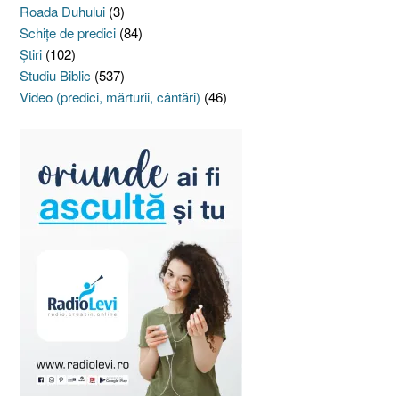
Roada Duhului
(3)
Schiţe de predici
(84)
Ştiri
(102)
Studiu Biblic
(537)
Video (predici, mărturii, cântări)
(46)