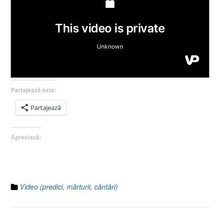
Partajează asta:
Partajează
Apreciază:
Video (predici, mărturii, cântări)