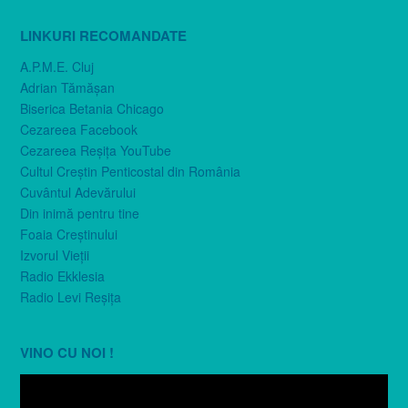
LINKURI RECOMANDATE
A.P.M.E. Cluj
Adrian Tămăşan
Biserica Betania Chicago
Cezareea Facebook
Cezareea Reşiţa YouTube
Cultul Creştin Penticostal din România
Cuvântul Adevărului
Din inimă pentru tine
Foaia Creştinului
Izvorul Vieţii
Radio Ekklesia
Radio Levi Reşiţa
VINO CU NOI !