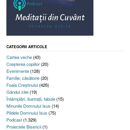
CATEGORII ARTICOLE
Cartea veche
(43)
Creşterea copiilor
(20)
Evenimente
(128)
Familie, căsătorie
(20)
Foaia Creştinului
(426)
Gândul zilei
(19)
Întâmplări, ilustraţii, fabule
(15)
Minunile Domnului Isus
(14)
Pildele Domnului Isus
(75)
Podcast
(1.329)
Proiectele Bisericii
(1)