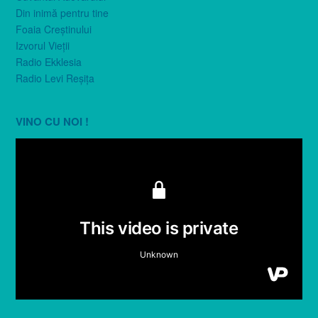
Din inimă pentru tine
Foaia Creştinului
Izvorul Vieţii
Radio Ekklesia
Radio Levi Reşiţa
VINO CU NOI !