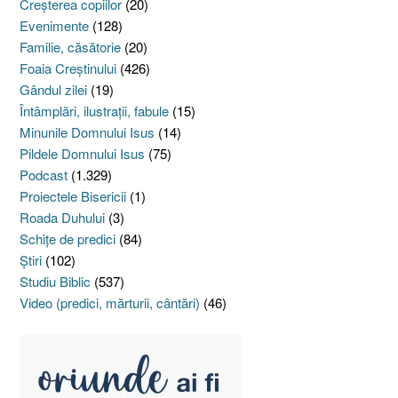
Creşterea copiilor
(20)
Evenimente
(128)
Familie, căsătorie
(20)
Foaia Creştinului
(426)
Gândul zilei
(19)
Întâmplări, ilustraţii, fabule
(15)
Minunile Domnului Isus
(14)
Pildele Domnului Isus
(75)
Podcast
(1.329)
Proiectele Bisericii
(1)
Roada Duhului
(3)
Schiţe de predici
(84)
Ştiri
(102)
Studiu Biblic
(537)
Video (predici, mărturii, cântări)
(46)