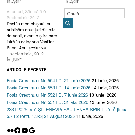
sau se poate intra pe
În „Ştiri”
În „Ştiri”
pagina Programări a site-
Anunţuri, Sâmbătă 01
ului cezareea.ro O
Septembrie 2012
binecuvântare, (care va fi
Deşi în mod obişnuit nu
tipărită pe calendarul
publicăm anunţuri din alte
Bisericii), este cerută
domenii, avem o ştire care
pentru toţi cititorii acestui
intră în categoria Veştilor
site, fiind un verset care
Bune. Anul şcolar va
merită să fie învăţat : „Să
începe în data de 17
1 septembrie, 2012
trăieşti…
Septembrie 2012, cu o
În „Ştiri”
săptămână mai târziu
ARTICOLE RECENTE
decât era programat iniţial
! A fost actualizată
Foaia Creștinului Nr. 554 I D. 21 Iunie 2026
21 iunie, 2026
Programarea serviciilor pe
Foaia Creștinului Nr. 553 I D. 14 Iunie 2026
14 iunie, 2026
luna Septembrie 2012.
Foaia Creștinului Nr. 552 I D. 7 Iunie 2026
13 iunie, 2026
Poate fi…
Foaia Creștinului Nr. 551 I D. 31 Mai 2026
13 iunie, 2026
233 I 2025. VIA ȘI LENEVIA SAU LENEA SPIRITUALĂ [Isaia
5.7 I 2 Petru 1.3-5] 21 August 2025
11 iunie, 2026
Flickr
Facebook
YouTube
Google