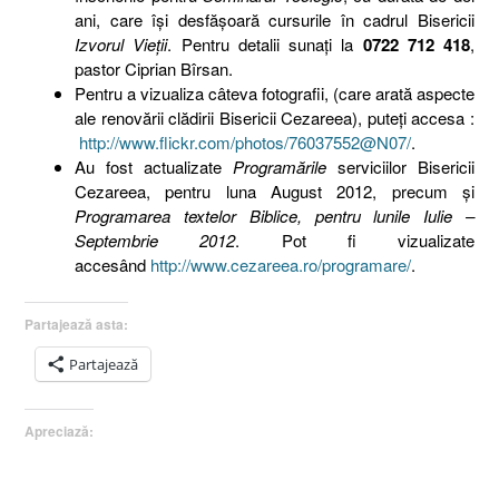
ani, care îşi desfăşoară cursurile în cadrul Bisericii
Izvorul Vieţii
. Pentru detalii sunaţi la
0722 712 418
,
pastor Ciprian Bîrsan.
Pentru a vizualiza câteva fotografii, (care arată aspecte
ale renovării clădirii Bisericii Cezareea), puteţi accesa :
http://www.flickr.com/photos/76037552@N07/
.
Au fost actualizate
Programările
serviciilor Bisericii
Cezareea, pentru luna August 2012, precum şi
Programarea textelor Biblice, pentru lunile Iulie –
Septembrie 2012
. Pot fi vizualizate
accesând
http://www.cezareea.ro/programare/
.
Partajează asta:
Partajează
Apreciază: