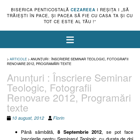
BISERICA PENTICOSTALĂ
CEZAREEA
I REŞIŢA I „SĂ
TRĂIEŞTI ÎN PACE, ŞI PACEA SĂ FIE CU CASA TA ŞI CU
TOT CE ESTE AL TĂU !”
>
ARTICOLE
>
ANUNŢURI : ÎNSCRIERE SEMINAR TEOLOGIC, FOTOGRAFII
RENOVARE 2012, PROGRAMĂRI TEXTE
Anunţuri : Înscriere Seminar
Teologic, Fotografii
Renovare 2012, Programări
texte
10 august, 2012
Florin
Până sâmbătă,
8 Septembrie 2012
, se pot face
înscrierile pentru
Seminarul Teologic
, cu durata de doi