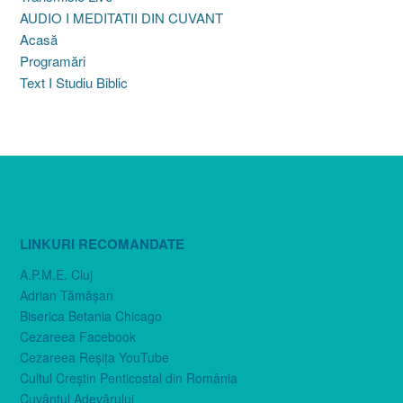
AUDIO I MEDITATII DIN CUVANT
Acasă
Programări
Text I Studiu Biblic
LINKURI RECOMANDATE
A.P.M.E. Cluj
Adrian Tămăşan
Biserica Betania Chicago
Cezareea Facebook
Cezareea Reşiţa YouTube
Cultul Creştin Penticostal din România
Cuvântul Adevărului