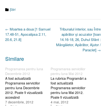
Ştiri
Post
←
Moartea a doua [1 Samuel
Tribunalul interior, sau Între
navigation
17.48-51, Apocalipsa 2.11,
apărător şi acuzator [Ioan
20.6, 21.8]
14.16-18, 26, Duhul Sfânt :
Mângâietor, Apărător, Ajutor /
Paraclet]
→
Similare
Programarea pentru luna
Programarea serviciilor
Decembrie 2012
pentru luna Mai 2012
A fost actualizată
La rubrica Programări a
Programarea serviciilor
fost actualizată
pentru luna Decembrie
Programarea serviciilor
2012. Poate fi vizualizată
pentru luna Mai 2012.
accesând
Poate fi vizualizată
http://www.cezareea.ro/programare/
7 decembrie, 2012
accesând http://www.cezareea.ro/pr
4 mai, 2012