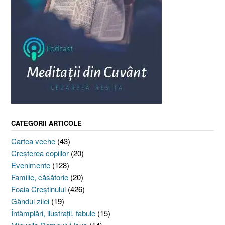
CATEGORII ARTICOLE
Cartea veche
(43)
Creşterea copiilor
(20)
Evenimente
(128)
Familie, căsătorie
(20)
Foaia Creştinului
(426)
Gândul zilei
(19)
Întâmplări, ilustraţii, fabule
(15)