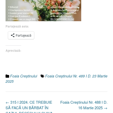
Partajează asta:
Partajează
Apreciază:
Foaia Creştinului
Foaia Creştinului Nr. 489 I D. 23 Martie
2025
Post
←
315 I 2024. CE TREBUIE
Foaia Creştinului Nr. 488 I D.
navigation
SĂ FACĂ UN BĂRBAT ÎN
16 Martie 2025
→