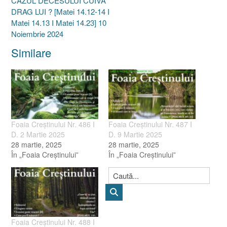
CAZUL DECESULUI CUIVA
DRAG LUI ? [Matei 14.12-14 I
Matei 14.13 I Matei 14.23] 10
Noiembrie 2024
Similare
Foaia Creştinului Nr. 486 I
Foaia Creştinului Nr. 487 I
D. 2 Martie 2025
D. 9 Martie 2025
28 martie, 2025
28 martie, 2025
În „Foaia Creştinului”
În „Foaia Creştinului”
Foaia Creştinului Nr. 488 I