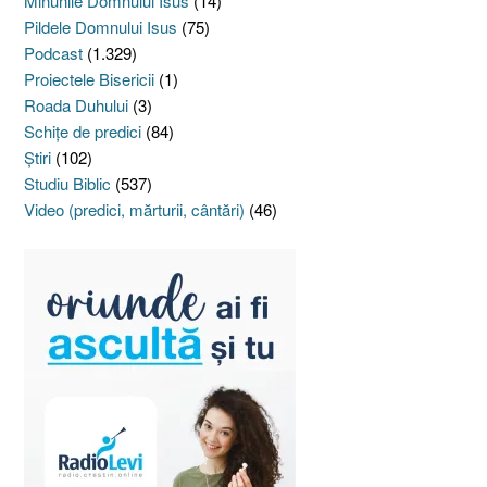
Minunile Domnului Isus
(14)
Pildele Domnului Isus
(75)
Podcast
(1.329)
Proiectele Bisericii
(1)
Roada Duhului
(3)
Schiţe de predici
(84)
Ştiri
(102)
Studiu Biblic
(537)
Video (predici, mărturii, cântări)
(46)