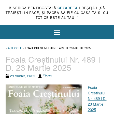
BISERICA PENTICOSTALĂ
CEZAREEA
I REŞIŢA I „SĂ
TRĂIEŞTI ÎN PACE, ŞI PACEA SĂ FIE CU CASA TA ŞI CU
TOT CE ESTE AL TĂU !”
>
ARTICOLE
>
FOAIA CREŞTINULUI NR. 489 I D. 23 MARTIE 2025
Foaia Creştinului Nr. 489 I
D. 23 Martie 2025
28 martie, 2025
Florin
Foaia
Creştinului,
Nr. 489 I D.
23 Martie
2025