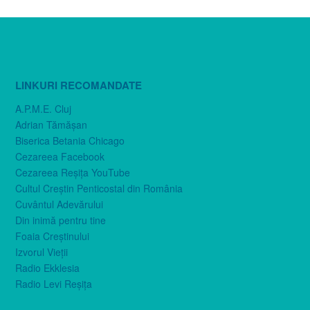
LINKURI RECOMANDATE
A.P.M.E. Cluj
Adrian Tămăşan
Biserica Betania Chicago
Cezareea Facebook
Cezareea Reşiţa YouTube
Cultul Creştin Penticostal din România
Cuvântul Adevărului
Din inimă pentru tine
Foaia Creştinului
Izvorul Vieţii
Radio Ekklesia
Radio Levi Reşiţa