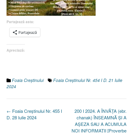
Partajează asta:
Partajează
Apreciază:
Foaia Creştinului
Foaia Creştinului Nr. 454 I D. 21 Iulie
2024
Post
←
Foaia Creştinului Nr. 455 I
200 I 2024. A ÎNVĂȚA (ebr.
navigation
D. 28 Iulie 2024
chanak) ÎNSEAMNĂ ȘI A
AȘEZA SAU A ACUMULA
NOI INFORMAȚII [Proverbe