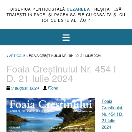
BISERICA PENTICOSTALĂ
CEZAREEA
I REŞIŢA I „SĂ
TRĂIEŞTI ÎN PACE, ŞI PACEA SĂ FIE CU CASA TA ŞI CU
TOT CE ESTE AL TĂU !”
>
ARTICOLE
>
FOAIA CREŞTINULUI NR. 454 I D. 21 IULIE 2024
Foaia Creştinului Nr. 454 I
D. 21 Iulie 2024
9 august, 2024
Florin
Foaia
Creştinului,
Nr. 454 I D.
21 Iulie
2024