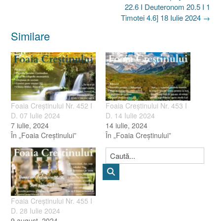
22.6 I Deuteronom 20.5 I 1
Timotei 4.6] 18 Iulie 2024
→
Similare
Foaia Creştinului Nr. 452 I
Foaia Creştinului Nr. 453 I
D. 07 Iulie 2024
D. 14 Iulie 2024
7 iulie, 2024
14 iulie, 2024
În „Foaia Creştinului”
În „Foaia Creştinului”
Foaia Creştinului Nr. 455 I
D. 28 Iulie 2024
9 august, 2024