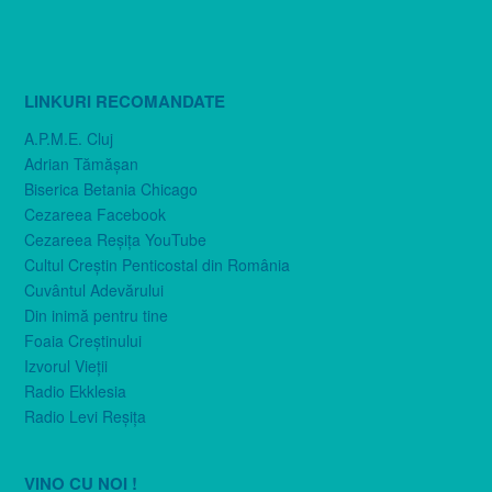
LINKURI RECOMANDATE
A.P.M.E. Cluj
Adrian Tămăşan
Biserica Betania Chicago
Cezareea Facebook
Cezareea Reşiţa YouTube
Cultul Creştin Penticostal din România
Cuvântul Adevărului
Din inimă pentru tine
Foaia Creştinului
Izvorul Vieţii
Radio Ekklesia
Radio Levi Reşiţa
VINO CU NOI !