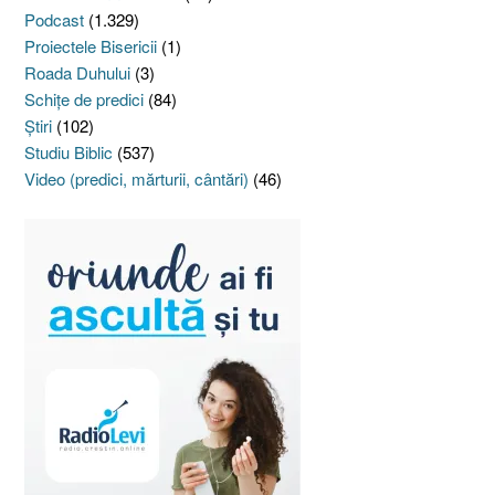
Podcast
(1.329)
Proiectele Bisericii
(1)
Roada Duhului
(3)
Schiţe de predici
(84)
Ştiri
(102)
Studiu Biblic
(537)
Video (predici, mărturii, cântări)
(46)