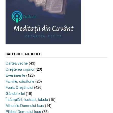
CATEGORII ARTICOLE
Cartea veche
(43)
Creşterea copiilor
(20)
Evenimente
(128)
Familie, căsătorie
(20)
Foaia Creştinului
(426)
Gândul zilei
(19)
Întâmplări, ilustraţii, fabule
(15)
Minunile Domnului Isus
(14)
Pildele Domnului Isus
(75)