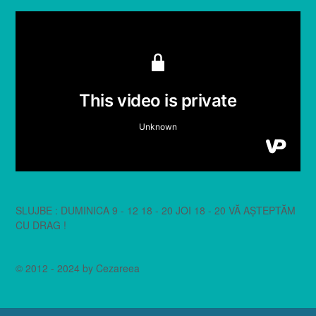
SLUJBE : DUMINICA 9 - 12 18 - 20 JOI 18 - 20 VĂ AȘTEPTĂM
CU DRAG !
© 2012 - 2024 by Cezareea