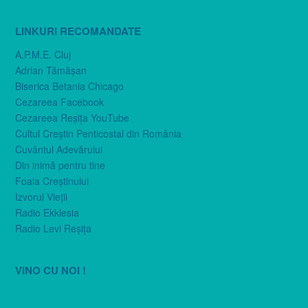
LINKURI RECOMANDATE
A.P.M.E. Cluj
Adrian Tămăşan
Biserica Betania Chicago
Cezareea Facebook
Cezareea Reşiţa YouTube
Cultul Creştin Penticostal din România
Cuvântul Adevărului
Din inimă pentru tine
Foaia Creştinului
Izvorul Vieţii
Radio Ekklesia
Radio Levi Reşiţa
VINO CU NOI !