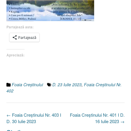
Partajează asta:
Partajează
Apreciază:
Foaia Creştinului
D. 23 Iulie 2023
,
Foaia Creştinului Nr.
402
Post
←
Foaia Creştinului Nr. 403 I
Foaia Creştinului Nr. 401 I D.
navigation
D. 30 Iulie 2023
16 Iulie 2023
→