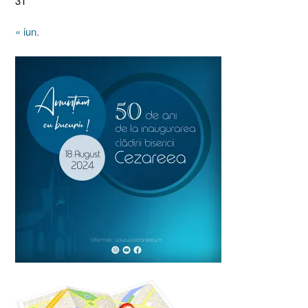
31
« iun.