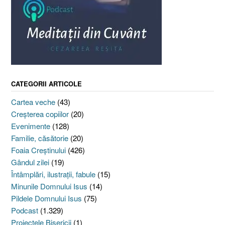
CATEGORII ARTICOLE
Cartea veche
(43)
Creşterea copiilor
(20)
Evenimente
(128)
Familie, căsătorie
(20)
Foaia Creştinului
(426)
Gândul zilei
(19)
Întâmplări, ilustraţii, fabule
(15)
Minunile Domnului Isus
(14)
Pildele Domnului Isus
(75)
Podcast
(1.329)
Proiectele Bisericii
(1)