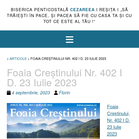
BISERICA PENTICOSTALĂ
CEZAREEA
I REŞIŢA I „SĂ
TRĂIEŞTI ÎN PACE, ŞI PACEA SĂ FIE CU CASA TA ŞI CU
TOT CE ESTE AL TĂU !”
>
ARTICOLE
>
FOAIA CREŞTINULUI NR. 402 I D. 23 IULIE 2023
Foaia Creştinului Nr. 402 I
D. 23 Iulie 2023
4 septembrie, 2023
Florin
Foaia
Creştinului,
Nr. 402 I D.
23 Iulie
2023