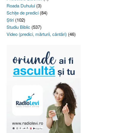
Roada Duhului
(3)
Schiţe de predici
(84)
Ştiri
(102)
Studiu Biblic
(537)
Video (predici, mărturii, cântări)
(46)