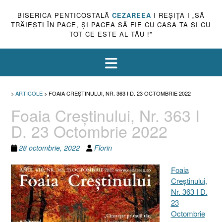
BISERICA PENTICOSTALĂ
CEZAREEA
I REŞIŢA I „SĂ
TRĂIEŞTI ÎN PACE, ŞI PACEA SĂ FIE CU CASA TA ŞI CU
TOT CE ESTE AL TĂU !”
>
ARTICOLE
>
FOAIA CREŞTINULUI, NR. 363 I D. 23 OCTOMBRIE 2022
Foaia Creştinului, Nr. 363 I
D. 23 Octombrie 2022
28 octombrie, 2022
Florin
Foaia
Creştinului,
Nr. 363 I D.
23
Octombrie