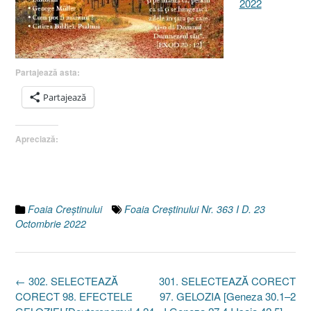
2022
Partajează asta:
Partajează
Apreciază:
Foaia Creştinului
Foaia Creştinului Nr. 363 I D. 23
Octombrie 2022
Post
←
302. SELECTEAZĂ
301. SELECTEAZĂ CORECT
navigation
CORECT 98. EFECTELE
97. GELOZIA [Geneza 30.1–2