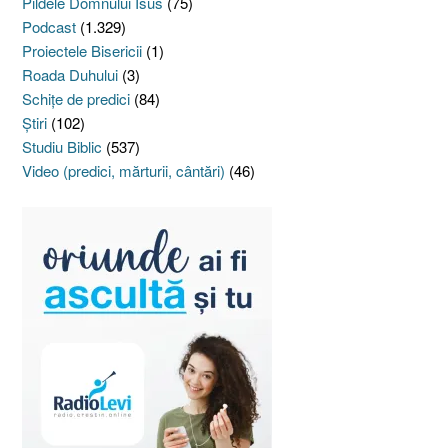
Pildele Domnului Isus
(75)
Podcast
(1.329)
Proiectele Bisericii
(1)
Roada Duhului
(3)
Schiţe de predici
(84)
Ştiri
(102)
Studiu Biblic
(537)
Video (predici, mărturii, cântări)
(46)