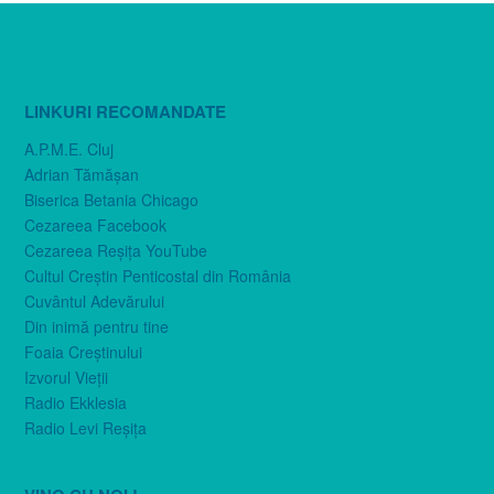
LINKURI RECOMANDATE
A.P.M.E. Cluj
Adrian Tămăşan
Biserica Betania Chicago
Cezareea Facebook
Cezareea Reşiţa YouTube
Cultul Creştin Penticostal din România
Cuvântul Adevărului
Din inimă pentru tine
Foaia Creştinului
Izvorul Vieţii
Radio Ekklesia
Radio Levi Reşiţa