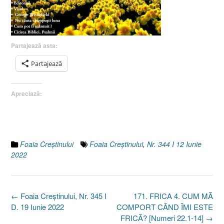
Partajează asta:
Partajează
Apreciază:
Foaia Creştinului
Foaia Creştinului
,
Nr. 344 I 12 Iunie
2022
Post
←
Foaia Creştinului, Nr. 345 I
171. FRICA 4. CUM MĂ
navigation
D. 19 Iunie 2022
COMPORT CÂND ÎMI ESTE
FRICĂ? [Numeri 22.1-14]
→