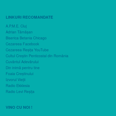
LINKURI RECOMANDATE
A.P.M.E. Cluj
Adrian Tămăşan
Biserica Betania Chicago
Cezareea Facebook
Cezareea Reşiţa YouTube
Cultul Creştin Penticostal din România
Cuvântul Adevărului
Din inimă pentru tine
Foaia Creştinului
Izvorul Vieţii
Radio Ekklesia
Radio Levi Reşiţa
VINO CU NOI !