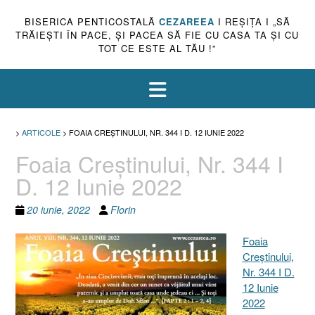
BISERICA PENTICOSTALĂ
CEZAREEA
I REŞIŢA I „SĂ
TRĂIEŞTI ÎN PACE, ŞI PACEA SĂ FIE CU CASA TA ŞI CU
TOT CE ESTE AL TĂU !”
>
ARTICOLE
>
FOAIA CREŞTINULUI, NR. 344 I D. 12 IUNIE 2022
Foaia Creştinului, Nr. 344 I
D. 12 Iunie 2022
20 iunie, 2022
Florin
Foaia
Creştinului,
Nr. 344 I D.
12 Iunie
2022