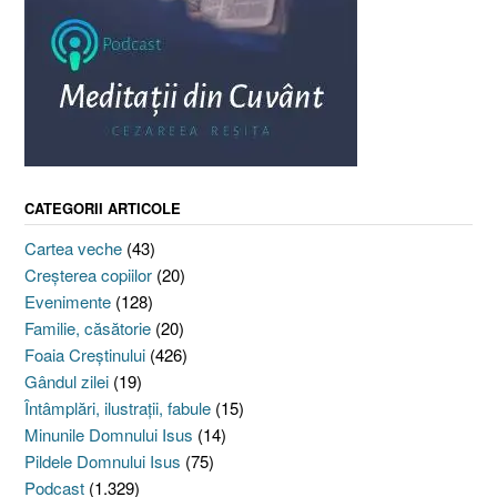
CATEGORII ARTICOLE
Cartea veche
(43)
Creşterea copiilor
(20)
Evenimente
(128)
Familie, căsătorie
(20)
Foaia Creştinului
(426)
Gândul zilei
(19)
Întâmplări, ilustraţii, fabule
(15)
Minunile Domnului Isus
(14)
Pildele Domnului Isus
(75)
Podcast
(1.329)