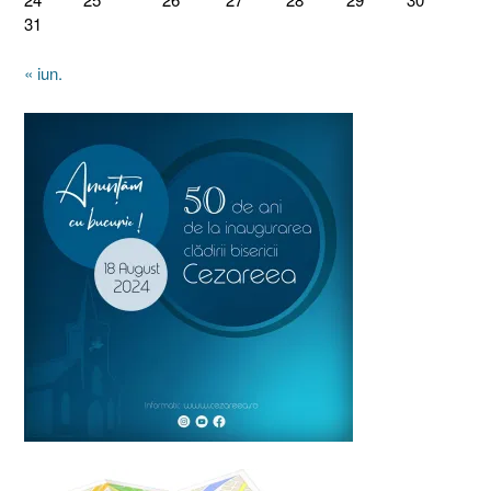
31
« iun.