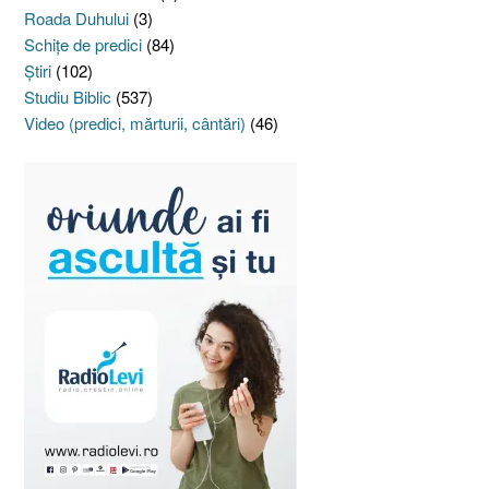
Roada Duhului
(3)
Schiţe de predici
(84)
Ştiri
(102)
Studiu Biblic
(537)
Video (predici, mărturii, cântări)
(46)