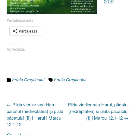
2019
Partajează asta:
Partajează
Apreciază:
Foaia Creştinului
Foaia Creştinului
Post
←
Pilda vierilor sau Harul,
Pilda vierilor sau Harul, păcatul
navigation
păcatul (nedreptatea) şi plata
(nedreptatea) şi plata păcatului
păcatului (II) I Harul I Marcu
(I) I Marcu 12.1-12
→
12.1-12