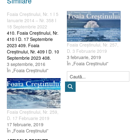
Similare
Foaia Creştinului, Nr. 1 I 5
Ianuarie 2014 – Nr. 358 I
18 Septembrie 2022
410. Foaia Creştinului, Nr.
410 I D. 17 Septembrie
Foaia Creştinului, Nr. 257,
2023 409. Foaia
D. 3 Februarie 2019
Creştinului, Nr. 409 I D. 10
3 februarie, 2019
Septembrie 2023 408.
În „Foaia Creştinului”
Foaia Creştinului, Nr. 408 I
3 septembrie, 2016
D. 3 Septembrie 2023 407.
În „Foaia Creştinului”
Foaia Creştinului, Nr. 407 I
D. 27 August 2023 406.
Foaia Creştinului, Nr. 406 I
D. 20 August 2023…
Foaia Creştinului, Nr. 259,
D. 17 Februarie 2019
17 februarie, 2019
În „Foaia Creştinului”