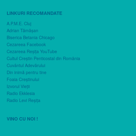
LINKURI RECOMANDATE
A.P.M.E. Cluj
Adrian Tămăşan
Biserica Betania Chicago
Cezareea Facebook
Cezareea Reşiţa YouTube
Cultul Creştin Penticostal din România
Cuvântul Adevărului
Din inimă pentru tine
Foaia Creştinului
Izvorul Vieţii
Radio Ekklesia
Radio Levi Reşiţa
VINO CU NOI !