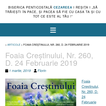
BISERICA PENTICOSTALĂ
CEZAREEA
I REŞIŢA I „SĂ
TRĂIEŞTI ÎN PACE, ŞI PACEA SĂ FIE CU CASA TA ŞI CU
TOT CE ESTE AL TĂU !”
>
ARTICOLE
>
FOAIA CREŞTINULUI, NR. 260, D. 24 FEBRUARIE 2019
Foaia Creştinului, Nr. 260,
D. 24 Februarie 2019
1 martie, 2019
Florin
Foaia
Creştinului,
Nr. 260, D.
24
Februarie