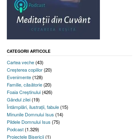
CATEGORII ARTICOLE
Cartea veche
(43)
Creşterea copiilor
(20)
Evenimente
(128)
Familie, căsătorie
(20)
Foaia Creştinului
(426)
Gândul zilei
(19)
Întâmplări, ilustraţii, fabule
(15)
Minunile Domnului Isus
(14)
Pildele Domnului Isus
(75)
Podcast
(1.329)
Proiectele Bisericii
(1)