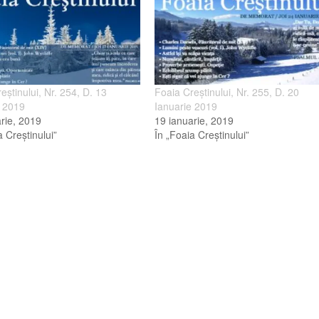
eştinului, Nr. 254, D. 13
Foaia Creştinului, Nr. 255, D. 20
e 2019
Ianuarie 2019
rie, 2019
19 ianuarie, 2019
a Creştinului”
În „Foaia Creştinului”