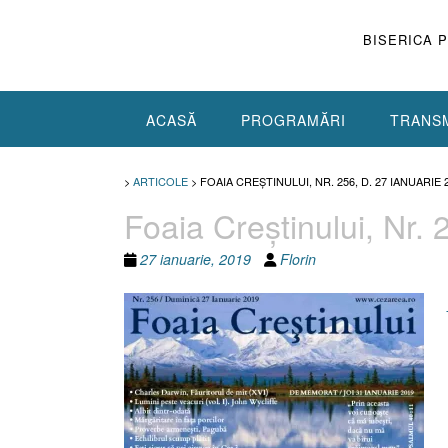
Skip
to
BISERICA 
content
ACASĂ
PROGRAMĂRI
TRANSM
>
ARTICOLE
>
FOAIA CREŞTINULUI, NR. 256, D. 27 IANUARIE 
Foaia Creştinului, Nr.
27 ianuarie, 2019
Florin