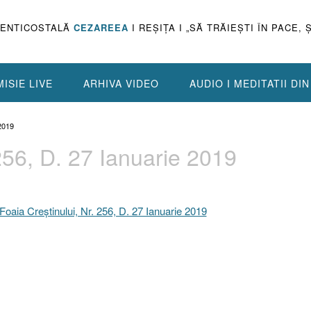
PENTICOSTALĂ
CEZAREEA
I REŞIŢA I „SĂ TRĂIEŞTI ÎN PACE, 
ISIE LIVE
ARHIVA VIDEO
AUDIO I MEDITATII DI
2019
 256, D. 27 Ianuarie 2019
Foaia Creştinului, Nr. 256, D. 27 Ianuarie 2019