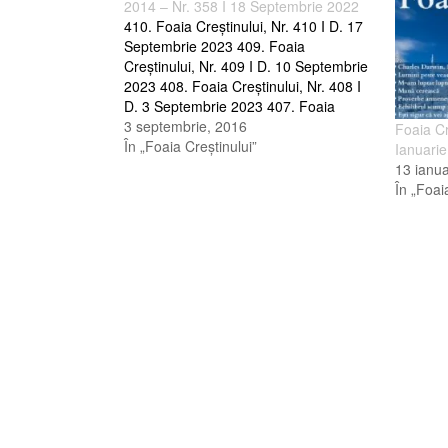
2014 – Nr. 358 I 18 Septembrie 2022
410. Foaia Creştinului, Nr. 410 I D. 17
Septembrie 2023 409. Foaia
Creştinului, Nr. 409 I D. 10 Septembrie
2023 408. Foaia Creştinului, Nr. 408 I
D. 3 Septembrie 2023 407. Foaia
Creştinului, Nr. 407 I D. 27 August
3 septembrie, 2016
Foaia Cr
2023 406. Foaia Creştinului, Nr. 406 I
În „Foaia Creştinului”
Ianuari
D. 20 August 2023…
13 ianua
În „Foai