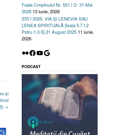
Foaia Creștinului Nr. 551 I D. 31 Mai
2026
13 iunie, 2026
233 I 2025. VIA ȘI LENEVIA SAU
LENEA SPIRITUALĂ [Isaia 5.7 I 2
Petru 1.3-5] 21 August 2025
11 iunie,
2026
Flickr
Facebook
YouTube
Google
PODCAST
eu şi
almul
3]
→