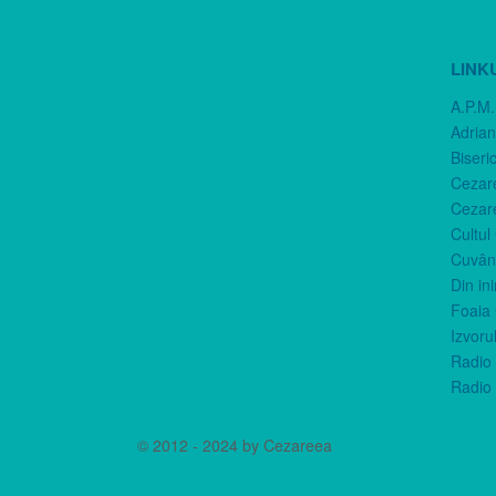
LINK
A.P.M.
Adria
Biseri
Cezar
Cezar
Cultul
Cuvânt
Din in
Foaia 
Izvorul
Radio 
Radio 
© 2012 - 2024 by Cezareea