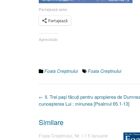
Partajează asta:
Partajează
Apreciază:
Foaia Creştinului
Foaia Creştinului
Post
←
II. Trei paşi făcuţi pentru apropierea de Dumne
navigation
cunoaşterea Lui : minunea [Psalmul 65.1-13]
Similare
Foaia Creştinului, Nr. 1 I 5 Ianuarie