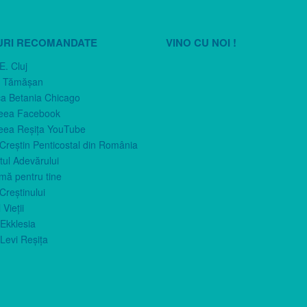
URI RECOMANDATE
VINO CU NOI !
E. Cluj
n Tămăşan
ca Betania Chicago
eea Facebook
eea Reşiţa YouTube
 Creştin Penticostal din România
ul Adevărului
imă pentru tine
Creştinului
 Vieţii
Ekklesia
Levi Reşiţa