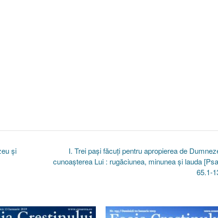
zeu şi
I. Trei paşi făcuţi pentru apropierea de Dumnez
cunoaşterea Lui : rugăciunea, minunea şi lauda [Ps
65.1-1