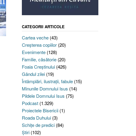
CATEGORII ARTICOLE
Cartea veche
(43)
Creşterea copiilor
(20)
Evenimente
(128)
Familie, căsătorie
(20)
Foaia Creştinului
(426)
Gândul zilei
(19)
Întâmplări, ilustraţii, fabule
(15)
Minunile Domnului Isus
(14)
Pildele Domnului Isus
(75)
Podcast
(1.329)
Proiectele Bisericii
(1)
Roada Duhului
(3)
Schiţe de predici
(84)
Ştiri
(102)