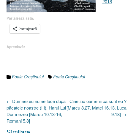
2018
Partajează asta:
Partajează
Apreciază:
Foaia Creştinului
Foaia Creştinului
Post
←
Dumnezeu nu ne face după
Cine zic oamenii că sunt eu ?
navigation
păcatele noastre (III), Harul Lui
[Marcu 8.27, Matei 16.13, Luca
Dumnezeu [Marcu 10.13-16,
9.18]
→
Romani 5.8]
Similare