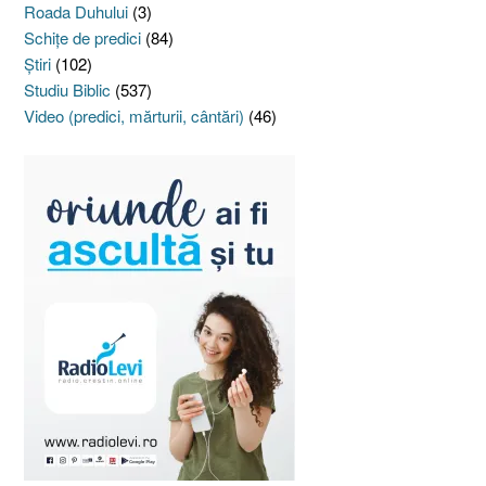
Roada Duhului
(3)
Schiţe de predici
(84)
Ştiri
(102)
Studiu Biblic
(537)
Video (predici, mărturii, cântări)
(46)