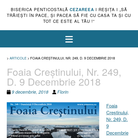
BISERICA PENTICOSTALĂ
CEZAREEA
I REŞIŢA I „SĂ
TRĂIEŞTI ÎN PACE, ŞI PACEA SĂ FIE CU CASA TA ŞI CU
TOT CE ESTE AL TĂU !”
>
ARTICOLE
>
FOAIA CREŞTINULUI, NR. 249, D. 9 DECEMBRIE 2018
Foaia Creştinului, Nr. 249,
D. 9 Decembrie 2018
9 decembrie, 2018
Florin
Foaia
Creştinului,
Nr. 249, D.
9
Decembrie