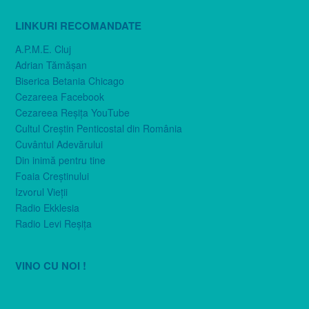
LINKURI RECOMANDATE
A.P.M.E. Cluj
Adrian Tămăşan
Biserica Betania Chicago
Cezareea Facebook
Cezareea Reşiţa YouTube
Cultul Creştin Penticostal din România
Cuvântul Adevărului
Din inimă pentru tine
Foaia Creştinului
Izvorul Vieţii
Radio Ekklesia
Radio Levi Reşiţa
VINO CU NOI !