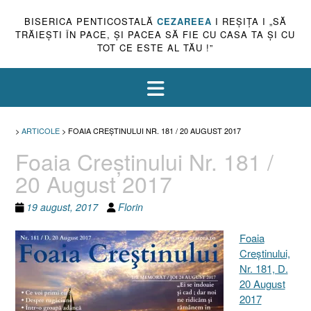
BISERICA PENTICOSTALĂ
CEZAREEA
I REŞIŢA I „SĂ
TRĂIEŞTI ÎN PACE, ŞI PACEA SĂ FIE CU CASA TA ŞI CU
TOT CE ESTE AL TĂU !”
>
ARTICOLE
>
FOAIA CREŞTINULUI NR. 181 / 20 AUGUST 2017
Foaia Creştinului Nr. 181 /
20 August 2017
19 august, 2017
Florin
Foaia
Creştinului,
Nr. 181, D.
20 August
2017