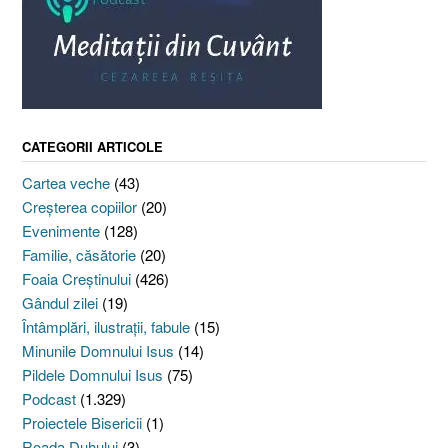
CATEGORII ARTICOLE
Cartea veche
(43)
Creşterea copiilor
(20)
Evenimente
(128)
Familie, căsătorie
(20)
Foaia Creştinului
(426)
Gândul zilei
(19)
Întâmplări, ilustraţii, fabule
(15)
Minunile Domnului Isus
(14)
Pildele Domnului Isus
(75)
Podcast
(1.329)
Proiectele Bisericii
(1)
Roada Duhului
(3)