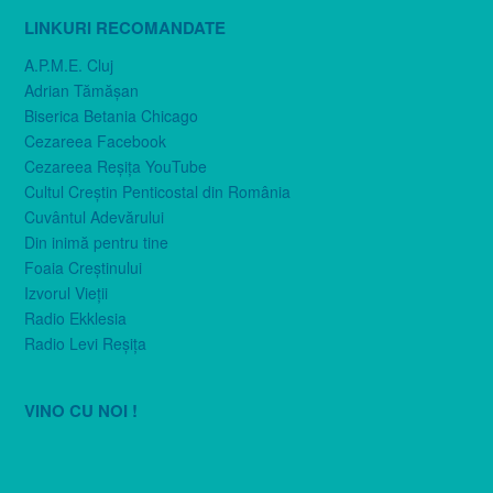
LINKURI RECOMANDATE
A.P.M.E. Cluj
Adrian Tămăşan
Biserica Betania Chicago
Cezareea Facebook
Cezareea Reşiţa YouTube
Cultul Creştin Penticostal din România
Cuvântul Adevărului
Din inimă pentru tine
Foaia Creştinului
Izvorul Vieţii
Radio Ekklesia
Radio Levi Reşiţa
VINO CU NOI !