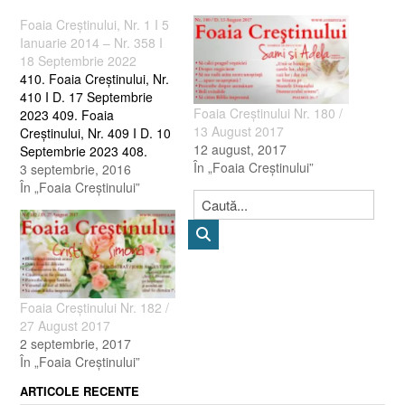
Foaia Creştinului, Nr. 1 I 5
Ianuarie 2014 – Nr. 358 I
18 Septembrie 2022
410. Foaia Creştinului, Nr.
410 I D. 17 Septembrie
Foaia Creştinului Nr. 180 /
2023 409. Foaia
13 August 2017
Creştinului, Nr. 409 I D. 10
12 august, 2017
Septembrie 2023 408.
În „Foaia Creştinului”
Foaia Creştinului, Nr. 408 I
3 septembrie, 2016
D. 3 Septembrie 2023 407.
În „Foaia Creştinului”
Foaia Creştinului, Nr. 407 I
D. 27 August 2023 406.
Foaia Creştinului, Nr. 406 I
D. 20 August 2023…
Foaia Creştinului Nr. 182 /
27 August 2017
2 septembrie, 2017
În „Foaia Creştinului”
ARTICOLE RECENTE