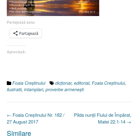
Partajează asta:
Partajează
Apreciază:
Foaia Creştinului
dicţionar
,
editorial
,
Foaia Creştinului
,
ilustratii
,
intamplari
,
proverbe armeneşti
Post
←
Foaia Creştinului Nr. 182 /
Pilda nunţii Fiului de Împărat,
navigation
27 August 2017
Matei 22.1-14
→
Similare