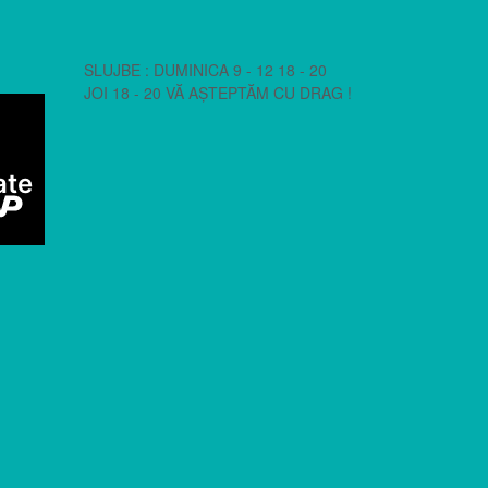
SLUJBE : DUMINICA 9 - 12 18 - 20
JOI 18 - 20 VĂ AȘTEPTĂM CU DRAG !