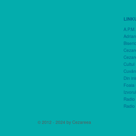
LINK
A.P.M.
Adria
Biseri
Cezar
Cezar
Cultul
Cuvânt
Din in
Foaia 
Izvorul
Radio 
Radio 
© 2012 - 2024 by Cezareea