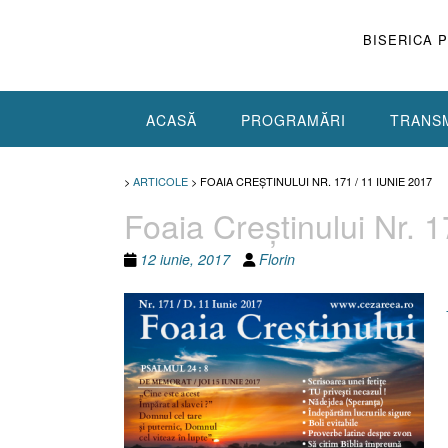
Skip
to
BISERICA 
content
ACASĂ
PROGRAMĂRI
TRANSM
>
ARTICOLE
>
FOAIA CREŞTINULUI NR. 171 / 11 IUNIE 2017
Foaia Creştinului Nr. 1
12 iunie, 2017
Florin