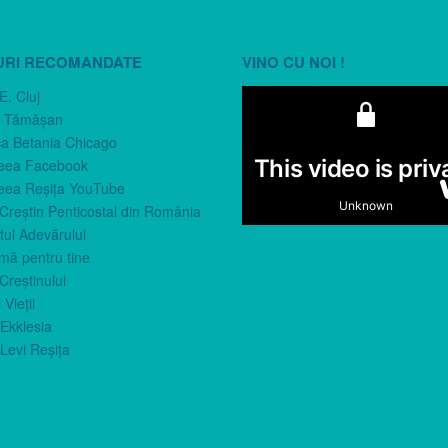
URI RECOMANDATE
VINO CU NOI !
E. Cluj
n Tămăşan
ca Betania Chicago
eea Facebook
eea Reşiţa YouTube
 Creştin Penticostal din România
ul Adevărului
imă pentru tine
Creştinului
 Vieţii
Ekklesia
Levi Reşiţa