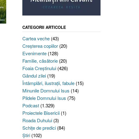
CATEGORII ARTICOLE
Cartea veche
(43)
Creşterea copiilor
(20)
Evenimente
(128)
Familie, căsătorie
(20)
Foaia Creştinului
(426)
Gândul zilei
(19)
Întâmplări, ilustraţii, fabule
(15)
Minunile Domnului Isus
(14)
Pildele Domnului Isus
(75)
Podcast
(1.329)
Proiectele Bisericii
(1)
Roada Duhului
(3)
Schiţe de predici
(84)
Ştiri
(102)