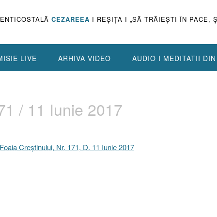
PENTICOSTALĂ
CEZAREEA
I REŞIŢA I „SĂ TRĂIEŞTI ÎN PACE, 
ISIE LIVE
ARHIVA VIDEO
AUDIO I MEDITATII DI
71 / 11 Iunie 2017
Foaia Creştinului, Nr. 171, D. 11 Iunie 2017