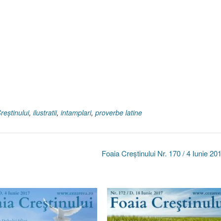
reştinului
,
ilustratii
,
intamplari
,
proverbe latine
Foaia Creştinului Nr. 170 / 4 Iunie 2