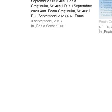
Septembrie 2023 409. Foaia
Creştinului, Nr. 409 I D. 10 Septembrie
2023 408. Foaia Creştinului, Nr. 408 I
D. 3 Septembrie 2023 407. Foaia
Creştinului, Nr. 407 I D. 27 August
3 septembrie, 2016
Foaia Cr
2023 406. Foaia Creştinului, Nr. 406 I
În „Foaia Creştinului”
4 iunie,
D. 20 August 2023…
În „Foai