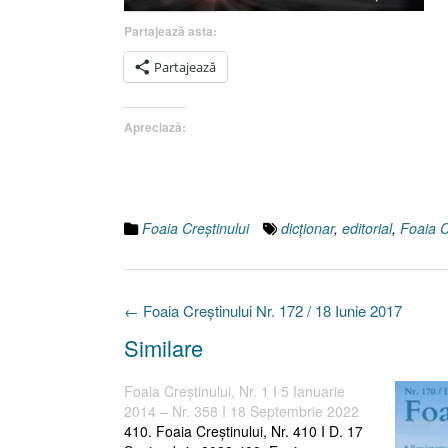
Partajează asta:
Partajează
Apreciază:
Foaia Creştinului
dicţionar
,
editorial
,
Foaia C
Post
←
Foaia Creştinului Nr. 172 / 18 Iunie 2017
navigation
Similare
Foaia Creştinului, Nr. 1 I 5 Ianuarie
2014 – Nr. 358 I 18 Septembrie 2022
410. Foaia Creştinului, Nr. 410 I D. 17