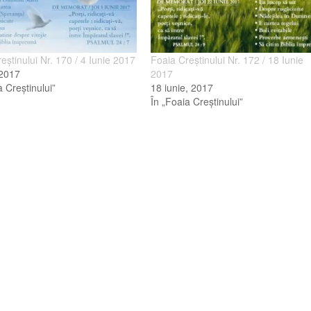
eştinului Nr. 170 / 4 Iunie 2017
Foaia Creştinului Nr. 172 / 18 Iunie
 2017
2017
a Creştinului”
18 iunie, 2017
În „Foaia Creştinului”