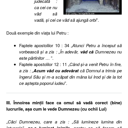
judecată :
ca cei ce nu
văd să
vadă, şi cei ce văd să ajungă orbi
”.
Două exemple din viaţa lui Petru :
Faptele apostolilor 10 : 34 „
Atunci Petru a început să
vorbească şi a zis : „În adevăr,
văd că
Dumnezeu nu
este părtinitor
… ”.
Faptele apostolilor 12 : 11 „
Când şi-a venit Petru în fire,
a zis : „
Acum văd cu adevărat
că Domnul a trimis pe
îngerul Său şi m-a scăpat din mâna lui Irod şi de la tot
ce aştepta poporul iudeu
”.
III. Înnoirea minţii face ca omul să vadă corect (bine)
lucrurile, aşa cum le vede Dumnezeu (cu ochii Lui)
„
Căci Dumnezeu, care a zis : „Să lumineze lumina din
întuneric”,
ne-a luminat inimile
, pentru ca să facem să