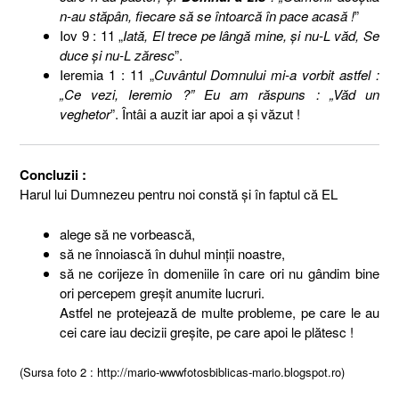
n-au stăpân, fiecare să se întoarcă în pace acasă !
”
Iov 9 : 11 „
Iată, El trece pe lângă mine, şi nu-L văd, Se
duce şi nu-L zăresc
”.
Ieremia 1 : 11 „
Cuvântul Domnului mi-a vorbit astfel :
„Ce vezi, Ieremio ?” Eu am răspuns : „Văd un
veghetor
”. Întâi a auzit iar apoi a şi văzut !
Concluzii :
Harul lui Dumnezeu pentru noi constă şi în faptul că EL
alege să ne vorbească,
să ne înnoiască în duhul minţii noastre,
să ne corijeze în domeniile în care ori nu gândim bine
ori percepem greşit anumite lucruri.
Astfel ne protejează de multe probleme, pe care le au
cei care iau decizii greşite, pe care apoi le plătesc !
(Sursa foto 2 : http://mario-wwwfotosbiblicas-mario.blogspot.ro)