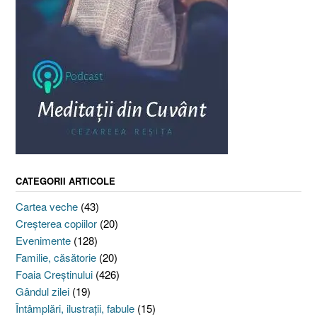
CATEGORII ARTICOLE
Cartea veche
(43)
Creşterea copiilor
(20)
Evenimente
(128)
Familie, căsătorie
(20)
Foaia Creştinului
(426)
Gândul zilei
(19)
Întâmplări, ilustraţii, fabule
(15)