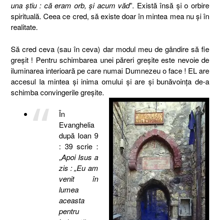
una ştiu : că eram orb, şi acum văd
”. Există însă şi o orbire
spirituală. Ceea ce cred, să existe doar în mintea mea nu şi în
realitate.
Să cred ceva (sau în ceva) dar modul meu de gândire să fie
greşit ! Pentru schimbarea unei păreri greşite este nevoie de
iluminarea interioară pe care numai Dumnezeu o face ! EL are
accesul la mintea şi inima omului şi are şi bunăvoinţa de-a
schimba convingerile greşite.
În
Evanghelia
după Ioan 9
: 39 scrie :
„
Apoi Isus a
zis : „Eu am
venit în
lumea
aceasta
pentru