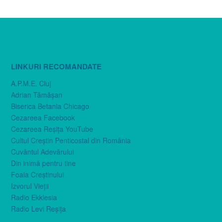
LINKURI RECOMANDATE
A.P.M.E. Cluj
Adrian Tămăşan
Biserica Betania Chicago
Cezareea Facebook
Cezareea Reşiţa YouTube
Cultul Creştin Penticostal din România
Cuvântul Adevărului
Din inimă pentru tine
Foaia Creştinului
Izvorul Vieţii
Radio Ekklesia
Radio Levi Reşiţa