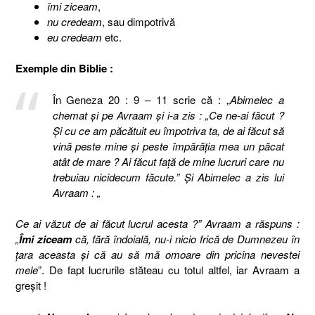
îmi ziceam
,
nu credeam
, sau dimpotrivă
eu credeam
etc.
Exemple din Biblie :
În Geneza 20 : 9 – 11 scrie că : „
Abimelec a
chemat şi pe Avraam şi i-a zis : „Ce ne-ai făcut ?
Şi cu ce am păcătuit eu împotriva ta, de ai făcut să
vină peste mine şi peste împărăţia mea un păcat
atât de mare ? Ai făcut faţă de mine lucruri care nu
trebuiau nicidecum făcute.” Şi Abimelec a zis lui
Avraam : „
Ce ai văzut de ai făcut lucrul acesta ?” Avraam a răspuns :
„
Îmi ziceam
că, fără îndoială, nu-i nicio frică de Dumnezeu în
ţara aceasta şi că au să mă omoare din pricina nevestei
mele
”. De fapt lucrurile stăteau cu totul altfel, iar Avraam a
greşit !