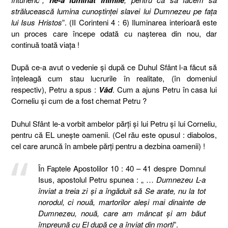
strălucească lumina cunoştinţei slavei lui Dumnezeu pe faţa
lui Isus Hristos
”. (II Corinteni 4 : 6) Iluminarea interioară este
un proces care începe odată cu naşterea din nou, dar
continuă toată viaţa !
După ce-a avut o vedenie şi după ce Duhul Sfânt l-a făcut să
înţeleagă cum stau lucrurile în realitate, (în domeniul
respectiv), Petru a spus :
Văd
. Cum a ajuns Petru în casa lui
Corneliu şi cum de a fost chemat Petru ?
Duhul Sfânt le-a vorbit ambelor părţi şi lui Petru şi lui Corneliu,
pentru că EL uneşte oamenii. (Cel rău este opusul : diabolos,
cel care aruncă în ambele părţi pentru a dezbina oamenii) !
În Faptele Apostolilor 10 : 40 – 41 despre Domnul
Isus, apostolul Petru spunea : „ …
Dumnezeu L-a
înviat a treia zi şi a îngăduit să Se arate, nu la tot
norodul, ci nouă, martorilor aleşi mai dinainte de
Dumnezeu, nouă, care am mâncat şi am băut
împreună cu El după ce a înviat din morţi
”.