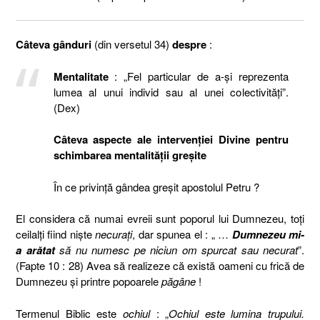
Câteva gânduri
(din versetul 34)
despre
:
Mentalitate
: „Fel particular de a-și reprezenta
lumea al unui individ sau al unei colectivități”.
(Dex)
Câteva aspecte ale intervenţiei Divine pentru
schimbarea mentalităţii greşite
În ce privinţă gândea greşit apostolul Petru ?
El considera că numai evreii sunt poporul lui Dumnezeu, toţi
ceilalţi fiind nişte
necuraţi
, dar spunea el : „ …
Dumnezeu mi-
a arătat
să nu numesc pe niciun om spurcat sau necurat
”.
(Fapte 10 : 28) Avea să realizeze că există oameni cu frică de
Dumnezeu şi printre popoarele
păgâne
!
Termenul Biblic este
ochiul
: „
Ochiul este lumina trupului.