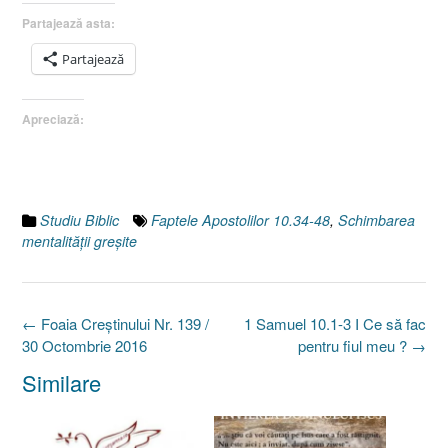
Partajează asta:
Partajează
Apreciază:
Studiu Biblic
Faptele Apostolilor 10.34-48
,
Schimbarea
mentalităţii greşite
Post
←
Foaia Creştinului Nr. 139 /
1 Samuel 10.1-3 I Ce să fac
navigation
30 Octombrie 2016
pentru fiul meu ?
→
Similare