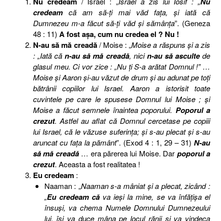
Nu credeam
/ Israel : „
Israel a zis lui Iosif : „
Nu
credeam
că am să-ţi mai văd faţa, şi iată că
Dumnezeu m-a făcut să-ţi văd şi sămânţa
”. (Geneza
48 : 11)
A fost aşa, cum nu credea el ? Nu !
N-au să mă creadă
/ Moise : „
Moise a răspuns şi a zis
: „Iată că
n-au să mă creadă
, nici
n-au să asculte
de
glasul meu. Ci vor zice : „Nu ţi S-a arătat Domnul !” …
Moise şi Aaron şi-au văzut de drum şi au adunat pe toţi
bătrânii copiilor lui Israel. Aaron a istorisit toate
cuvintele pe care le spusese Domnul lui Moise ; şi
Moise a făcut semnele înaintea poporului.
Poporul a
crezut
. Astfel au aflat că Domnul cercetase pe copiii
lui Israel, că le văzuse suferinţa; şi s-au plecat şi s-au
aruncat cu faţa la pământ
”. (Exod 4 : 1, 29 – 31)
N-au
să mă creadă
… era părerea lui Moise. Dar
poporul a
crezut
. Aceasta a fost realitatea !
Eu credeam
:
Naaman : „
Naaman s-a mâniat şi a plecat, zicând :
„
Eu credeam că
va ieşi la mine, se va înfăţişa el
însuşi, va chema Numele Domnului Dumnezeului
lui, îşi va duce mâna pe locul rănii şi va vindeca