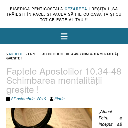
BISERICA PENTICOSTALĂ
CEZAREEA
I REŞIŢA I „SĂ
TRĂIEŞTI ÎN PACE, ŞI PACEA SĂ FIE CU CASA TA ŞI CU
TOT CE ESTE AL TĂU !”
>
ARTICOLE
>
FAPTELE APOSTOLILOR 10.34-48 SCHIMBAREA MENTALITĂŢII
GREŞITE !
Faptele Apostolilor 10.34-48
Schimbarea mentalităţii
greşite !
27 octombrie, 2016
Florin
„
Atunci
Petru a
început să