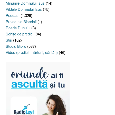
Minunile Domnului Isus
(14)
Pildele Domnului Isus
(75)
Podcast
(1.329)
Proiectele Bisericii
(1)
Roada Duhului
(3)
Schiţe de predici
(84)
Ştiri
(102)
Studiu Biblic
(537)
Video (predici, mărturii, cântări)
(46)