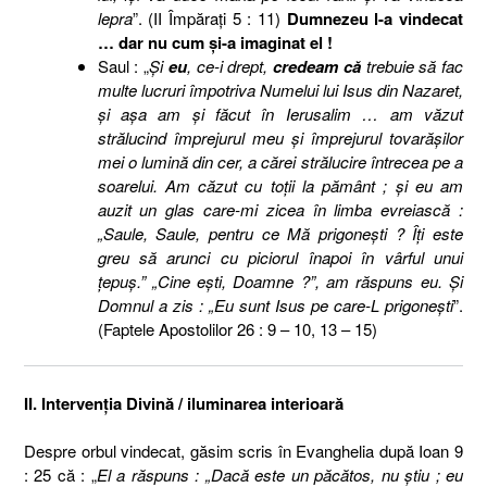
lepra
”. (II Împăraţi 5 : 11)
Dumnezeu l-a vindecat
… dar nu cum şi-a imaginat el !
Saul : „
Şi
eu
, ce-i drept,
credeam că
trebuie să fac
multe lucruri împotriva Numelui lui Isus din Nazaret,
şi aşa am şi făcut în Ierusalim … am văzut
strălucind împrejurul meu şi împrejurul tovarăşilor
mei o lumină din cer, a cărei strălucire întrecea pe a
soarelui. Am căzut cu toţii la pământ ; şi eu am
auzit un glas care-mi zicea în limba evreiască :
„Saule, Saule, pentru ce Mă prigoneşti ? Îţi este
greu să arunci cu piciorul înapoi în vârful unui
ţepuş.” „Cine eşti, Doamne ?”, am răspuns eu. Şi
Domnul a zis : „Eu sunt Isus pe care-L prigoneşti
”.
(Faptele Apostolilor 26 : 9 – 10, 13 – 15)
II. Intervenţia Divină / iluminarea interioară
Despre orbul vindecat, găsim scris în Evanghelia după Ioan 9
: 25 că : „
El a răspuns : „Dacă este un păcătos, nu ştiu ; eu