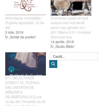
Schimbarea mentalităţii !
Dumnezeu poate să facă
(Faptele Apostolilor 10.34-
nespus mai mult decât
48)
cerem sau gândim noi !
3 iulie, 2016
(III) I Marcu 8.31 I Invierea
În „Schiţe de predici”
Domnului Isus
14 aprilie, 2018
În „Studiu Biblic”
271. SELECTEAZĂ
CORECT 67. PUȚINUL
SAU UNITATEA DE
MĂSURĂ A
DELĂSĂTORULUI [Luca
12.42–48 I Proverbe 24.33