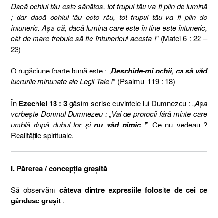
Dacă ochiul tău este sănătos, tot trupul tău va fi plin de lumină
; dar dacă ochiul tău este rău, tot trupul tău va fi plin de
întuneric. Aşa că, dacă lumina care este în tine este întuneric,
cât de mare trebuie să fie întunericul acesta !
” (Matei 6 : 22 –
23)
O rugăciune foarte bună este : „
Deschide-mi ochii, ca să văd
lucrurile minunate ale Legii Tale !
” (Psalmul 119 : 18)
În
Ezechiel 13 : 3
găsim scrise cuvintele lui Dumnezeu : „
Aşa
vorbeşte Domnul Dumnezeu : „Vai de prorocii fără minte care
umblă după duhul lor şi
nu văd nimic
!
” Ce nu vedeau ?
Realităţile spirituale.
I. Părerea / concepţia greşită
Să observăm
câteva dintre expresiile folosite de cei ce
gândesc greşit
: