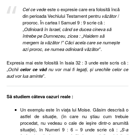
Cel ce vede
este o expresie care era folosită încă
din perioada Vechiului Testament pentru
văzător
/
prooroc. În cartea I Samuel 9 : 9 scrie că :
„
Odinioară în Israel, când se ducea cineva să
întrebe pe Dumnezeu, zicea : „Haidem să
mergem la văzător !” Căci acela care se numeşte
azi proroc, se numea odinioară văzător
”.
Expresia mai este folosită în Isaia 32 : 3 unde este scris că :
„
Ochii
celor ce văd
nu vor mai fi legaţi, şi urechile celor ce
aud vor lua aminte
”.
Să studiem câteva cazuri reale :
Un exemplu este în viaţa lui Moise. Găsim descrisă o
astfel de situaţie, (în care nu ştiau cum trebuie
procedat, nu vedeau o cale de ieşire dintr-o anumită
situaţie), în Numeri 9 : 6 – 9 unde scrie că : „
S-a