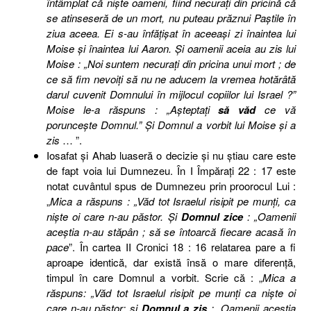
întâmplat că nişte oameni, fiind necuraţi din pricină că
se atinseseră de un mort, nu puteau prăznui Paştile în
ziua aceea. Ei s-au înfăţişat în aceeaşi zi înaintea lui
Moise şi înaintea lui Aaron. Şi oamenii aceia au zis lui
Moise : „Noi suntem necuraţi din pricina unui mort ; de
ce să fim nevoiţi să nu ne aducem la vremea hotărâtă
darul cuvenit Domnului în mijlocul copiilor lui Israel ?”
Moise le-a răspuns : „Aşteptaţi
să văd
ce vă
porunceşte Domnul.” Şi Domnul a vorbit lui Moise şi a
zis
… ”.
Iosafat şi Ahab luaseră o decizie şi nu ştiau care este
de fapt voia lui Dumnezeu. În I Împăraţi 22 : 17 este
notat cuvântul spus de Dumnezeu prin proorocul Lui :
„
Mica a răspuns : „Văd tot Israelul risipit pe munţi, ca
nişte oi care n-au păstor. Şi
Domnul zice
: „Oamenii
aceştia n-au stăpân ; să se întoarcă fiecare acasă în
pace
”. În cartea II Cronici 18 : 16 relatarea pare a fi
aproape identică, dar există însă o mare diferenţă,
timpul în care Domnul a vorbit. Scrie că : „
Mica a
răspuns: „Văd tot Israelul risipit pe munţi ca nişte oi
care n-au păstor; şi
Domnul a zis
: „Oamenii aceştia