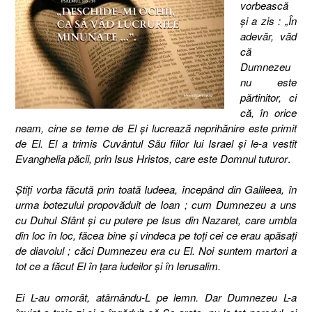
vorbească
şi a zis : „În
adevăr, văd
că
Dumnezeu
nu este
părtinitor, ci
că, în orice
neam, cine se teme de El şi lucrează neprihănire este primit
de El. El a trimis Cuvântul Său fiilor lui Israel şi le-a vestit
Evanghelia păcii, prin Isus Hristos, care este Domnul tuturor
.
Ştiţi vorba făcută prin toată Iudeea, începând din Galileea, în
urma botezului propovăduit de Ioan ; cum Dumnezeu a uns
cu Duhul Sfânt şi cu putere pe Isus din Nazaret, care umbla
din loc în loc, făcea bine şi vindeca pe toţi cei ce erau apăsaţi
de diavolul ; căci Dumnezeu era cu El. Noi suntem martori a
tot ce a făcut El în ţara iudeilor şi în Ierusalim.
Ei L-au omorât, atârnându-L pe lemn.
Dar Dumnezeu L-a