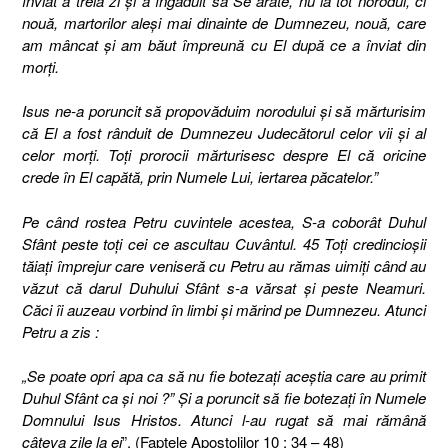
înviat a treia zi şi a îngăduit să Se arate, nu la tot norodul, ci
nouă, martorilor aleşi mai dinainte de Dumnezeu, nouă, care
am mâncat şi am băut împreună cu El după ce a înviat din
morţi.
Isus ne-a poruncit să propovăduim norodului şi să mărturisim
că El a fost rânduit de Dumnezeu Judecătorul celor vii şi al
celor morţi. Toţi prorocii mărturisesc despre El că oricine
crede în El capătă, prin Numele Lui, iertarea păcatelor.”
Pe când rostea Petru cuvintele acestea, S-a coborât Duhul
Sfânt peste toţi cei ce ascultau Cuvântul. 45 Toţi credincioşii
tăiaţi împrejur care veniseră cu Petru au rămas uimiţi când au
văzut că darul Duhului Sfânt s-a vărsat şi peste Neamuri.
Căci îi auzeau vorbind în limbi şi mărind pe Dumnezeu. Atunci
Petru a zis :
„Se poate opri apa ca să nu fie botezaţi aceştia care au primit
Duhul Sfânt ca şi noi ?” Şi a poruncit să fie botezaţi în Numele
Domnului Isus Hristos. Atunci l-au rugat să mai rămână
câteva zile la ei
”. (Faptele Apostolilor 10 : 34 – 48)