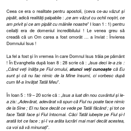
Ceea ce era o realitate pentru apostoli, (ceva ce-
au văzut şi
pipăit
, adică realităţi palpabile : „
ce am văzut cu ochii noştri, ce
am privit şi ce am pipăit cu mâinile noastre
” I Ioan 1 : 1) pentru
ceilalţi era de domeniul incredibilului ! Le venea greu să
creadă că un Om carea a fost omorât … a înviat : Învierea
Domnului Isus !
La fel a fost şi în vremea în care Domnul Isus trăia pe pământ
! În Evanghelia după Ioan 8 : 28 scrie că : „
Isus deci le-a zis :
„Când veţi înălţa pe Fiul omului,
atunci veţi cunoaşte
că Eu
sunt şi că nu fac nimic de la Mine însumi, ci vorbesc după
cum M-a învăţat Tatăl Meu
”.
În Ioan 5 : 19 – 20 scrie că : „
Isus a luat din nou cuvântul şi le-
a zis: „Adevărat, adevărat vă spun că Fiul nu poate face nimic
de la Sine ; El nu face decât ce vede pe Tatăl făcând ; şi tot ce
face Tatăl face şi Fiul întocmai.
Căci Tatăl iubeşte pe Fiul şi-I
arată tot ce face ; şi-I va arăta lucrări mai mari decât acestea,
ca voi să vă minunaţi
”.