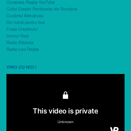
Cezareea Reşiţa YouTube
Cultul Creştin Penticostal din România
Cuvântul Adevărului
Din inimă pentru tine
Foaia Creştinului
Izvorul Vieţii
Radio Ekklesia
Radio Levi Reşiţa
VINO CU NOI !