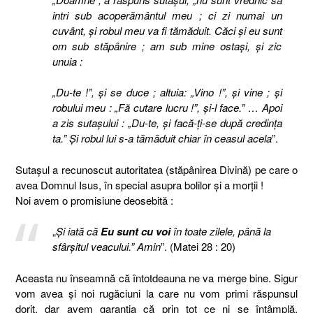
intri sub acoperământul meu ; ci zi numai un
cuvânt, şi robul meu va fi tămăduit. Căci şi eu sunt
om sub stăpânire ; am sub mine ostaşi, şi zic
unuia :
„Du-te !”, şi se duce ; altuia: „Vino !”, şi vine ; şi
robului meu : „Fă cutare lucru !”, şi-l face.” … Apoi
a zis sutaşului : „Du-te, şi facă-ţi-se după credinţa
ta.” Şi robul lui s-a tămăduit chiar în ceasul acela
”.
Sutaşul a recunoscut autoritatea (stăpânirea Divină) pe care o
avea Domnul Isus, în special asupra bolilor şi a morţii !
Noi avem o promisiune deosebită :
„
Şi iată că
Eu sunt cu voi
în toate zilele, până la
sfârşitul veacului.” Amin
”. (Matei 28 : 20)
Aceasta nu înseamnă că întotdeauna ne va merge bine. Sigur
vom avea şi noi rugăciuni la care nu vom primi răspunsul
dorit, dar avem garanţia că prin tot ce ni se întâmplă,