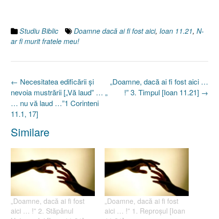
Studiu Biblic
Doamne dacă ai fi fost aici
,
Ioan 11.21
,
N-
ar fi murit fratele meu!
Post
←
Necesitatea edificării şi
„Doamne, dacă ai fi fost aici …
navigation
nevoia mustrării [„Vă laud” … „
!” 3. Timpul [Ioan 11.21]
→
… nu vă laud …”1 Corinteni
11.1, 17]
Similare
„Doamne, dacă ai fi fost
„Doamne, dacă ai fi fost
aici … !” 2. Stăpânul
aici … !” 1. Reproşul [Ioan