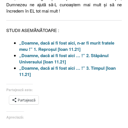
Dumnezeu ne ajută să-L cunoaştem mai mult şi să ne
încredem în EL tot mai mult !
STUDII ASEMĂNĂTOARE :
„Doamne, dacă ai fi fost aici, n-ar fi murit fratele
meu !” 1. Reproşul [Ioan 11.21]
„Doamne, dacă ai fi fost aici … !” 2. Stăpânul
Universului [Ioan 11.21]
„Doamne, dacă ai fi fost aici … !” 3. Timpul [Ioan
11.21]
Partajează asta:
Partajează
Apreciază: