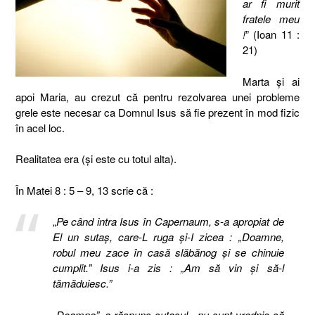
ar fi murit
fratele meu
!
” (Ioan 11 :
21)
Marta şi ai
apoi Maria, au crezut că pentru rezolvarea unei probleme
grele este necesar ca Domnul Isus să fie prezent în mod fizic
în acel loc.
Realitatea era (şi este cu totul alta).
În Matei 8 : 5 – 9, 13 scrie că :
„
Pe când intra Isus în Capernaum, s-a apropiat de
El un sutaş, care-L ruga şi-I zicea : „Doamne,
robul meu zace în casă slăbănog şi se chinuie
cumplit.” Isus i-a zis : „Am să vin şi să-l
tămăduiesc.”
„Doamne”, a răspuns sutaşul, „nu sunt vrednic să