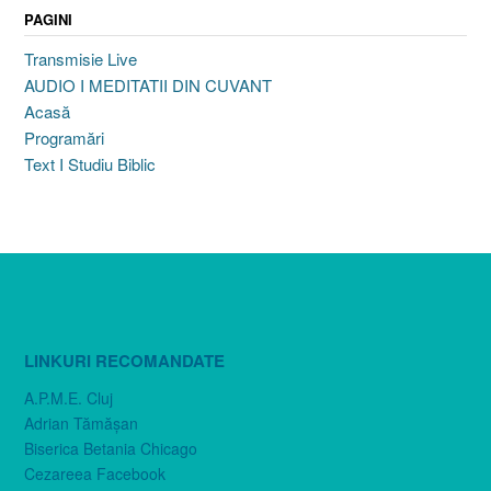
PAGINI
Transmisie Live
AUDIO I MEDITATII DIN CUVANT
Acasă
Programări
Text I Studiu Biblic
LINKURI RECOMANDATE
A.P.M.E. Cluj
Adrian Tămăşan
Biserica Betania Chicago
Cezareea Facebook