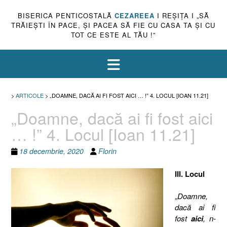
BISERICA PENTICOSTALĂ
CEZAREEA
I REŞIŢA I „SĂ
TRĂIEŞTI ÎN PACE, ŞI PACEA SĂ FIE CU CASA TA ŞI CU
TOT CE ESTE AL TĂU !”
>
ARTICOLE
>
„DOAMNE, DACĂ AI FI FOST AICI … !” 4. LOCUL [IOAN 11.21]
„Doamne, dacă ai fi fost aici
… !” 4. Locul [Ioan 11.21]
18 decembrie, 2020
Florin
III. Locul
„
Doamne,
dacă ai fi
fost
aici
, n-