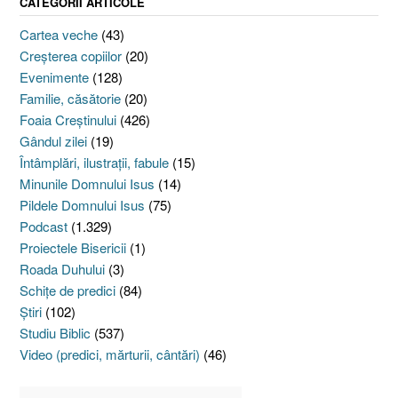
CATEGORII ARTICOLE
Cartea veche
(43)
Creşterea copiilor
(20)
Evenimente
(128)
Familie, căsătorie
(20)
Foaia Creştinului
(426)
Gândul zilei
(19)
Întâmplări, ilustraţii, fabule
(15)
Minunile Domnului Isus
(14)
Pildele Domnului Isus
(75)
Podcast
(1.329)
Proiectele Bisericii
(1)
Roada Duhului
(3)
Schiţe de predici
(84)
Ştiri
(102)
Studiu Biblic
(537)
Video (predici, mărturii, cântări)
(46)