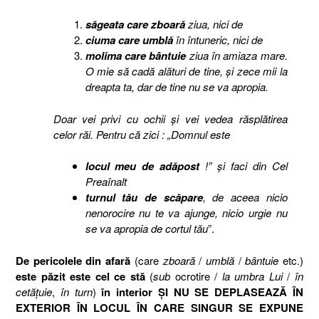
săgeata care zboară
ziua, nici de
ciuma care umblă
în întuneric, nici de
molima care bântuie
ziua în amiaza mare.
O mie să cadă alături de tine, şi zece mii la
dreapta ta, dar de tine nu se va apropia.
Doar vei privi cu ochii şi vei vedea răsplătirea
celor răi. Pentru că zici : „Domnul este
locul meu de adăpost
!” şi faci din Cel
Preaînalt
turnul tău de scăpare
, de aceea nicio
nenorocire nu te va ajunge, nicio urgie nu
se va apropia de cortul tău
”.
De pericolele din afară
(care
zboară
/
umblă
/
bântuie
etc.)
este păzit este cel ce stă
(
sub
ocrotire /
la umbra Lui
/
în
cetăţuie
,
în turn
)
în interior ŞI NU SE DEPLASEAZĂ ÎN
EXTERIOR ÎN LOCUL ÎN CARE SINGUR SE EXPUNE