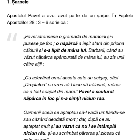
1. Şarpele
Apostolul Pavel a avut avut parte de un şarpe. În Faptele
Apostolilor 28 : 3 – 6 scrie că :
„
Pavel strânsese o grămadă de mărăcini şi-i
pusese pe foc ;
o năpârcă
a ieşit afară din pricina
căldurii şi
s-a lipit de mâna lui
. Barbarii, când au
văzut năpârca spânzurată de mâna lui, au zis unii
către alţii :
„Cu adevărat omul acesta este un ucigaş, căci
„Dreptatea” nu vrea să-l lase să trăiască, măcar
că a fost scăpat din mare.”
Pavel a scuturat
năpârca în foc şi n-a simţit niciun rău
.
Oamenii aceia se aşteptau să-l vadă umflându-se
sau căzând deodată mort ; dar, după ce au
aşteptat mult şi
au văzut că nu i se întâmplă
niciun rău
, şi-au schimbat părerea şi ziceau că
este un zeu
”.