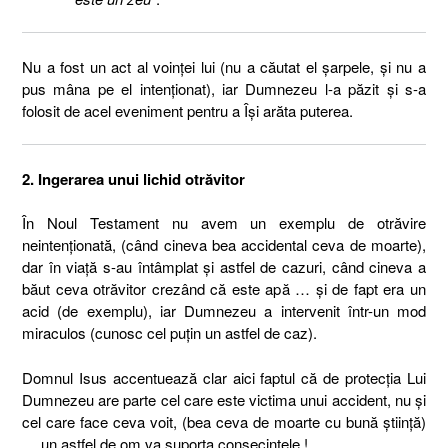
Nu a fost un act al voinţei lui (nu a căutat el şarpele, şi nu a
pus mâna pe el intenţionat), iar Dumnezeu l-a păzit şi s-a
folosit de acel eveniment pentru a Îşi arăta puterea.
2. Ingerarea unui lichid otrăvitor
În Noul Testament nu avem un exemplu de otrăvire
neintenţionată, (când cineva bea accidental ceva de moarte),
dar în viaţă s-au întâmplat şi astfel de cazuri, când cineva a
băut ceva otrăvitor crezând că este apă … şi de fapt era un
acid (de exemplu), iar Dumnezeu a intervenit într-un mod
miraculos (cunosc cel puţin un astfel de caz).
Domnul Isus accentuează clar aici faptul că de protecţia Lui
Dumnezeu are parte cel care este victima unui accident, nu şi
cel care face ceva voit, (bea ceva de moarte cu bună ştiinţă)
… un astfel de om va suporta consecinţele !