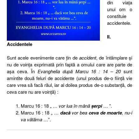
din viaţa
unui om o
constituie
accidentele.
II.
Accidentele
Sunt acele evenimente care ţin de
accident
, de întâmplare şi
nu de voinţa exprimată prin faptă a omului care are parte de
aşa ceva. În
Evanghelia după Marcu 16 : 14 – 20
sunt
amintite două feluri de accidente (unul produs de-o fiinţă vie
care vrea să facă răul, iar al doilea produs de-o substanţă, de
ceva care nu are voinţă) :
Marcu 16 : 18 „ …
vor lua în mână
şerpi
… ”.
Marcu 16 : 18 „ …
dacă
vor bea
ceva de moarte
, nu-i
va vătăma
…”.