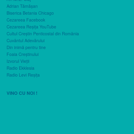
Adrian Tămăşan
Biserica Betania Chicago
Cezareea Facebook
Cezareea Reşiţa YouTube
Cultul Creştin Penticostal din România
Cuvântul Adevărului
Din inimă pentru tine
Foaia Creştinului
Izvorul Vieţii
Radio Ekklesia
Radio Levi Reşiţa
VINO CU NOI !