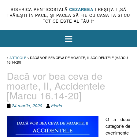
BISERICA PENTICOSTALĂ
CEZAREEA
I REŞIŢA I „SĂ
TRĂIEŞTI ÎN PACE, ŞI PACEA SĂ FIE CU CASA TA ŞI CU
TOT CE ESTE AL TĂU !”
>
ARTICOLE
>
DACĂ VOR BEA CEVA DE MOARTE, II, ACCIDENTELE [MARCU
16.14-20]
Dacă vor bea ceva de
moarte, II, Accidentele
[Marcu 16.14-20]
24 martie, 2020
Florin
O a doua
categorie de
evenimente