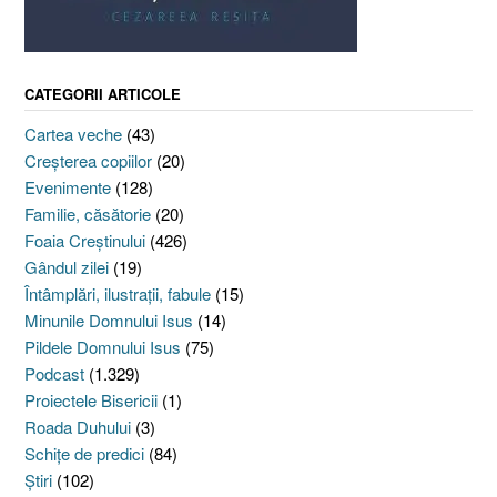
CATEGORII ARTICOLE
Cartea veche
(43)
Creşterea copiilor
(20)
Evenimente
(128)
Familie, căsătorie
(20)
Foaia Creştinului
(426)
Gândul zilei
(19)
Întâmplări, ilustraţii, fabule
(15)
Minunile Domnului Isus
(14)
Pildele Domnului Isus
(75)
Podcast
(1.329)
Proiectele Bisericii
(1)
Roada Duhului
(3)
Schiţe de predici
(84)
Ştiri
(102)