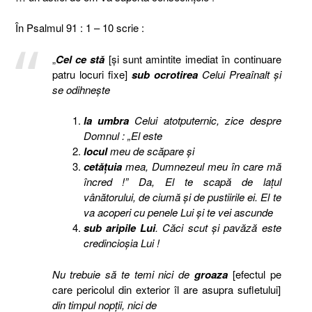
În Psalmul 91 : 1 – 10 scrie :
„
Cel ce stă
[şi sunt amintite imediat în continuare
patru locuri fixe]
sub
ocrotirea
Celui Preaînalt şi
se odihneşte
la umbra
Celui atotputernic, zice despre
Domnul : „El este
locul
meu de scăpare şi
cetăţuia
mea, Dumnezeul meu în care mă
încred !”
Da, El te scapă de laţul
vânătorului, de ciumă şi de pustiirile ei. El te
va acoperi cu penele Lui
şi te vei ascunde
sub aripile Lui
. Căci scut şi pavăză este
credincioşia Lui !
Nu trebuie să te temi nici de
groaza
[efectul pe
care pericolul din exterior îl are asupra sufletului]
din timpul nopţii, nici de