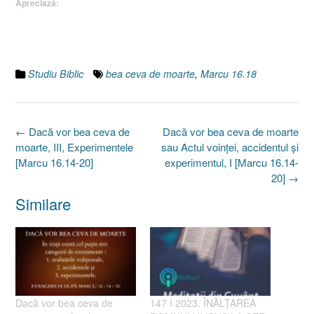
Apreciază:
Studiu Biblic
bea ceva de moarte
,
Marcu 16.18
Post
←
Dacă vor bea ceva de
Dacă vor bea ceva de moarte
navigation
moarte, III, Experimentele
sau Actul voinţei, accidentul şi
[Marcu 16.14-20]
experimentul, I [Marcu 16.14-
20]
→
Similare
Dacă vor bea ceva de
147 I 2023. ÎNĂLȚAREA