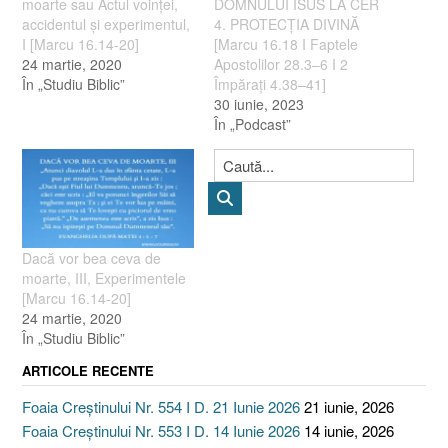
moarte sau Actul voinţei,
DOMNULUI ISUS LA CER
accidentul şi experimentul,
4. PROTECȚIA DIVINĂ
I [Marcu 16.14-20]
[Marcu 16.18 I Faptele
24 martie, 2020
Apostolilor 28.3–6 I 2
În „Studiu Biblic”
Împărați 4.38–41]
30 iunie, 2023
În „Podcast”
Dacă vor bea ceva de
moarte, III, Experimentele
[Marcu 16.14-20]
24 martie, 2020
În „Studiu Biblic”
ARTICOLE RECENTE
Foaia Creștinului Nr. 554 I D. 21 Iunie 2026
21 iunie, 2026
Foaia Creștinului Nr. 553 I D. 14 Iunie 2026
14 iunie, 2026