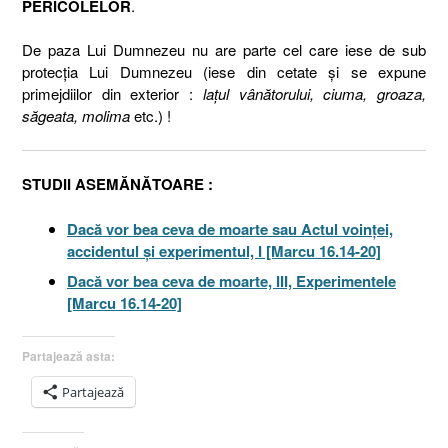
PERICOLELOR
.
De paza Lui Dumnezeu nu are parte cel care iese de sub
protecţia Lui Dumnezeu (iese din cetate şi se expune
primejdiilor din exterior :
laţul vânătorului, ciuma, groaza,
săgeata, molima
etc.) !
STUDII ASEMĂNĂTOARE :
Dacă vor bea ceva de moarte sau Actul voinţei,
accidentul şi experimentul, I [Marcu 16.14-20]
Dacă vor bea ceva de moarte, III, Experimentele
[Marcu 16.14-20]
Partajează asta:
Partajează